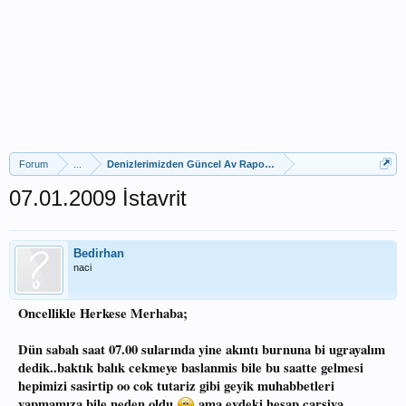
Forum
...
Denizlerimizden Güncel Av Raporları
07.01.2009 İstavrit
Bedirhan
naci
Oncellikle Herkese Merhaba;
Dün sabah saat 07.00 sularında yine akıntı burnuna bi ugrayalım
dedik..baktık balık cekmeye baslanmis bile bu saatte gelmesi
hepimizi sasirtip oo cok tutariz gibi geyik muhabbetleri
yapmamıza bile neden oldu
ama evdeki hesap carsiya