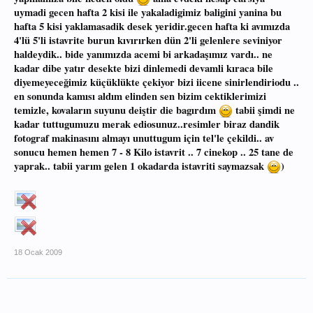
uymadi gecen hafta 2 kisi ile yakaladigimiz baligini yanina bu
hafta 5 kisi yaklamasadik desek yeridir.gecen hafta ki avımızda
4'lü 5'li istavrite burun kıvırırken dün 2'li gelenlere seviniyor
haldeydik.. bide yanımızda acemi bi arkadaşımız vardı.. ne
kadar dibe yatır desekte bizi dinlemedi devamli kıraca bile
diyemeyeceğimiz küçüklükte çekiyor bizi iicene sinirlendiriodu ..
en sonunda kamısı aldım elinden sen bizim cektiklerimizi
temizle, kovaların suyunu deiştir die bagırdım
tabii şimdi ne
kadar tuttugumuzu merak ediosunuz..resimler biraz dandik
fotograf makinasını almayı unuttugum için tel'le çekildi.. av
sonucu hemen hemen 7 - 8 Kilo istavrit .. 7 cinekop .. 25 tane de
yaprak.. tabii yarım gelen 1 okadarda istavriti saymazsak
)
18 Ocak 2009