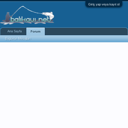
Giriş yap veya kayıt ol
Ana Sayfa
Forum
Bugünün Mesajları