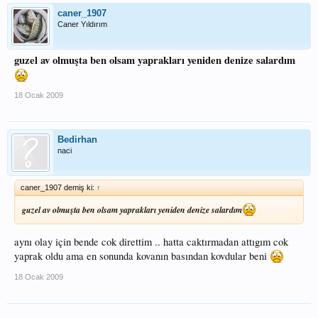
caner_1907
Caner Yıldırım
guzel av olmuşta ben olsam yaprakları yeniden denize salardım
18 Ocak 2009
Bedirhan
naci
caner_1907 demiş ki:
↑
guzel av olmuşta ben olsam yaprakları yeniden denize salardım
aynı olay için bende cok direttim .. hatta caktırmadan attıgım cok
yaprak oldu ama en sonunda kovanın basından kovdular beni
18 Ocak 2009