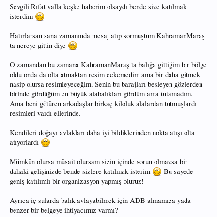
Sevgili Rıfat valla keşke haberim olsaydı bende size katılmak
isterdim
Hatırlarsan sana zamanında mesaj atıp sormuştum KahramanMaraş
ta nereye gittin diye
O zamandan bu zamana KahramanMaraş ta balığa gittiğim bir bölge
oldu onda da olta atmaktan resim çekemedim ama bir daha gitmek
nasip olursa resimleyeceğim. Senin bu barajları besleyen gözlerden
birinde gördüğüm en büyük alabalıkları gördüm ama tutamadım.
Ama beni götüren arkadaşlar birkaç kiloluk alalardan tutmuşlardı
resimleri vardı ellerinde.
Kendileri doğayı avlakları daha iyi bildiklerinden nokta atışı olta
atıyorlardı
Mümkün olursa müsait olursam sizin içinde sorun olmazsa bir
dahaki gelişinizde bende sizlere katılmak isterim
Bu sayede
geniş katılımlı bir organizasyon yapmış oluruz!
Ayrıca iç sularda balık avlayabilmek için ADB almamıza yada
benzer bir belgeye ihtiyacımız varmı?