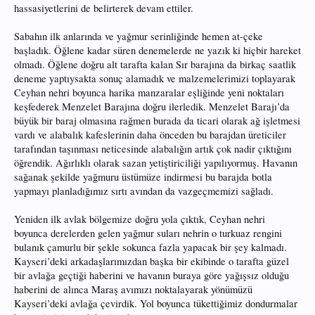
hassasiyetlerini de belirterek devam ettiler.
Sabahın ilk anlarında ve yağmur serinliğinde hemen at-çeke
başladık. Öğlene kadar süren denemelerde ne yazık ki hiçbir hareket
olmadı. Öğlene doğru alt tarafta kalan Sır barajına da birkaç saatlik
deneme yaptıysakta sonuç alamadık ve malzemelerimizi toplayarak
Ceyhan nehri boyunca harika manzaralar eşliğinde yeni noktaları
keşfederek Menzelet Barajına doğru ilerledik. Menzelet Barajı’da
büyük bir baraj olmasına rağmen burada da ticari olarak ağ işletmesi
vardı ve alabalık kafeslerinin daha önceden bu barajdan üreticiler
tarafından taşınması neticesinde alabalığın artık çok nadir çıktığını
öğrendik. Ağırlıklı olarak sazan yetiştiriciliği yapılıyormuş. Havanın
sağanak şekilde yağmuru üstümüze indirmesi bu barajda botla
yapmayı planladığımız sırtı avından da vazgeçmemizi sağladı.
Yeniden ilk avlak bölgemize doğru yola çıktık, Ceyhan nehri
boyunca derelerden gelen yağmur suları nehrin o turkuaz rengini
bulanık çamurlu bir şekle sokunca fazla yapacak bir şey kalmadı.
Kayseri’deki arkadaşlarımızdan başka bir ekibinde o tarafta güzel
bir avlağa geçtiği haberini ve havanın buraya göre yağışsız olduğu
haberini de alınca Maraş avımızı noktalayarak yönümüzü
Kayseri’deki avlağa çevirdik. Yol boyunca tükettiğimiz dondurmalar