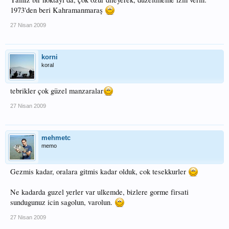
1973'den beri Kahramanmaraş
27 Nisan 2009
korni
koral
tebrikler çok güzel manzaralar
27 Nisan 2009
mehmetc
memo
Gezmis kadar, oralara gitmis kadar olduk, cok tesekkurler
Ne kadarda guzel yerler var ulkemde, bizlere gorme firsati
sundugunuz icin sagolun, varolun.
27 Nisan 2009