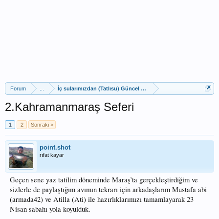
Forum
...
İç sularımızdan (Tatlısu) Güncel Av Raporları
2.Kahramanmaraş Seferi
1
2
Sonraki >
point.shot
rıfat kayar
Geçen sene yaz tatilim döneminde Maraş’ta gerçekleştirdiğim ve
sizlerle de paylaştığım avımın tekrarı için arkadaşlarım Mustafa abi
(armada42) ve Atilla (Ati) ile hazırlıklarımızı tamamlayarak 23
Nisan sabahı yola koyulduk.