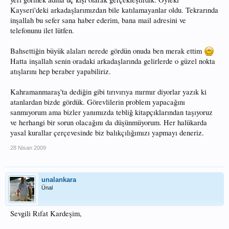
Kayseri'deki arkadaşlarımızdan bile katılamayanlar oldu. Tekrarında
Ayrıca iç sularda balık avlayabilmek için ADB almamıza yada benzer bir belgeye
ihtiyacımız varmı?
inşallah bu sefer sana haber ederim, bana mail adresini ve
telefonunu ilet lütfen.
Bu gittiğim yerlerde orman devriyesi daha önceden arkadaşlarımı durdurup
balık tutturmamaya çalışmış ama tebliğlerde yasak olmayan yerler olduğunu
Bahsettiğin büyük alaları nerede gördün onuda ben merak ettim
söylüyor arkadaşlar. Görevliler tırıvırı yada burdaki ismi ile mırmır atanları
uyarmak yerine normal olta balıkçılığı yapanları engellemeye çalışmış maalesef
Hatta inşallah senin oradaki arkadaşlarında gelirlerde o güzel nokta
atışlarını hep beraber yapabiliriz.
Bunu önleyebilmemiz için herhangi bir belge almamıza gerek varmı acaba?
Kahramanmaraş'ta dediğin gibi tırıvırıya mırmır diyorlar yazık ki
atanlardan bizde gördük. Görevlilerin problem yapacağını
sanmıyorum ama bizler yanımızda tebliğ kitapçıklarından taşıyoruz
ve herhangi bir sorun olacağını da düşünmüyorum. Her halükarda
yasal kurallar çerçevesinde biz balıkçılığımızı yapmayı deneriz.
28 Nisan 2009
unalankara
Ünal
Sevgili Rıfat Kardeşim,