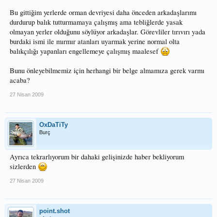
Bu gittiğim yerlerde orman devriyesi daha önceden arkadaşlarımı
durdurup balık tutturmamaya çalışmış ama tebliğlerde yasak
olmayan yerler olduğunu söylüyor arkadaşlar. Görevliler tırıvırı yada
burdaki ismi ile mırmır atanları uyarmak yerine normal olta
balıkçılığı yapanları engellemeye çalışmış maalesef
Bunu önleyebilmemiz için herhangi bir belge almamıza gerek varmı
acaba?
27 Nisan 2009
OxDaTiTy
Burç
Ayrıca tekrarlıyorum bir dahaki gelişinizde haber bekliyorum
sizlerden
27 Nisan 2009
point.shot