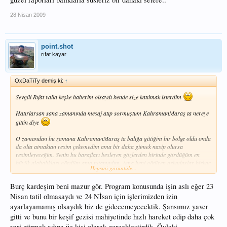
28 Nisan 2009
point.shot
rıfat kayar
OxDaTiTy demiş ki:
↑
Sevgili Rıfat valla keşke haberim olsaydı bende size katılmak isterdim
Hatırlarsan sana zamanında mesaj atıp sormuştum KahramanMaraş ta nereye
gittin diye
O zamandan bu zamana KahramanMaraş ta balığa gittiğim bir bölge oldu onda
da olta atmaktan resim çekemedim ama bir daha gitmek nasip olursa
resimleyeceğim. Senin bu barajları besleyen gözlerden birinde gördüğüm en
büyük alabalıkları gördüm ama tutamadım. Ama beni götüren arkadaşlar birkaç
Hepsini görüntüle...
kiloluk alalardan tutmuşlardı resimleri vardı ellerinde.
Burç kardeşim beni mazur gör. Program konusunda işin aslı eğer 23
Kendileri doğayı avlakları daha iyi bildiklerinden nokta atışı olta atıyorlardı
Nisan tatil olmasaydı ve 24 Nİsan için işlerimizden izin
Mümkün olursa müsait olursam sizin içinde sorun olmazsa bir dahaki
ayarlayamamış olsaydık biz de gidecemeyecektik. Şansımız yaver
gelişinizde bende sizlere katılmak isterim
Bu sayede geniş katılımlı bir
gitti ve bunu bir keşif gezisi mahiyetinde hızlı hareket edip daha çok
organizasyon yapmış oluruz!
yeri görmek adına üç kişi olarak gerçekleştirdik. Öyleki