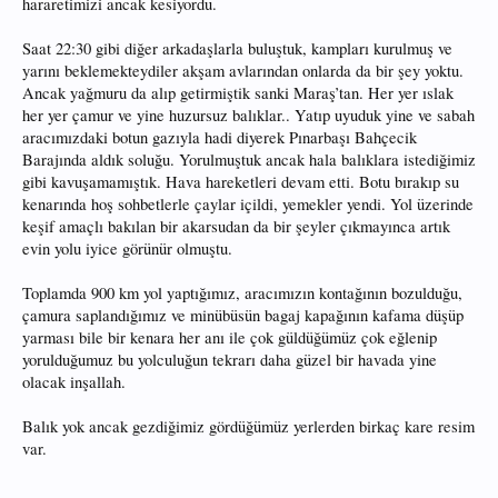
hararetimizi ancak kesiyordu.
Saat 22:30 gibi diğer arkadaşlarla buluştuk, kampları kurulmuş ve
yarını beklemekteydiler akşam avlarından onlarda da bir şey yoktu.
Ancak yağmuru da alıp getirmiştik sanki Maraş’tan. Her yer ıslak
her yer çamur ve yine huzursuz balıklar.. Yatıp uyuduk yine ve sabah
aracımızdaki botun gazıyla hadi diyerek Pınarbaşı Bahçecik
Barajında aldık soluğu. Yorulmuştuk ancak hala balıklara istediğimiz
gibi kavuşamamıştık. Hava hareketleri devam etti. Botu bırakıp su
kenarında hoş sohbetlerle çaylar içildi, yemekler yendi. Yol üzerinde
keşif amaçlı bakılan bir akarsudan da bir şeyler çıkmayınca artık
evin yolu iyice görünür olmuştu.
Toplamda 900 km yol yaptığımız, aracımızın kontağının bozulduğu,
çamura saplandığımız ve minübüsün bagaj kapağının kafama düşüp
yarması bile bir kenara her anı ile çok güldüğümüz çok eğlenip
yorulduğumuz bu yolculuğun tekrarı daha güzel bir havada yine
olacak inşallah.
Balık yok ancak gezdiğimiz gördüğümüz yerlerden birkaç kare resim
var.