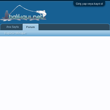
Giriş yap veya kayıt ol
Ana Sayfa
Forum
Bugünün Mesajları