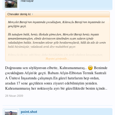
rıfat kayar
Chevalier demiş ki:
↑
Menzelet Barajı'nın inşaatında çocukluğum, Kılavuzlu Barajı'nın inşaatında ise
gençliğim geçti.
İlk tuttuğum balık, henüz ilkokula gitmezken, Menzelet Barajı henüz inşaatı
tamamlanmamışken, elimle derivasyon tünelinden sızan suların içinde
yakaladığım balıktı. Sonradan tekrar göle bıraktırmışlardı, hâlâ da aile de senin
balık büyümüştür, yakalasak artık diye muhabbeti geçer.
Kılavuzlu'da ise, tabi biraz daha büyüdüğüm için artık oltalara kavuşmuştum.
Hepsini görüntüle...
İnşaat alanı için çevirdiğimiz, girilmesi yasak olan yerleri de kullanabildiğimden,
çok güzel avlar yaşamıştım. Bu suların, bu bölgenin bendeki hatrı, bıraktığı izler
çok büyüktür.
Doğrusunu sen söylüyorsun elbette, Kahramanmaraş..
Benimde
çocukluğum Afşin'de geçti. Babam Afşin-Elbistan Termik Santrali
Yalnız bir noktayı da, çok özür dileyerek, düzeltmeme izin verin:
A Ünitesi İnşaatında çalışmıştı.En güzel hatırlarım hep ordan,
1973'den beri Kahramanmaraş
aradan 17 sene geçtikten sonra ziyaret edebilmiştim yeniden.
Kahramanmaraş her noktasıyla ayrı bir güzelliktedir benim içinde..
28 Nisan 2009
point.shot