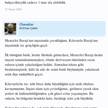
bahçecikteydik sadece 1 tane ala alabildik.
27 Nisan 2009
Chevalier
M.Erhan Çelebi
Menzelet Barajı'nın inşaatında çocukluğum, Kılavuzlu Barajı'nın
inşaatında ise gençliğim geçti.
İlk tuttuğum balık, henüz ilkokula gitmezken, Menzelet Barajı henüz
inşaatı tamamlanmamışken, elimle derivasyon tünelinden sızan
suların içinde yakaladığım balıktı. Sonradan tekrar göle
bıraktırmışlardı, hâlâ da aile de senin balık büyümüştür, yakalasak
artık diye muhabbeti geçer.
Kılavuzlu'da ise, tabi biraz daha büyüdüğüm için artık oltalara
kavuşmuştum. İnşaat alanı için çevirdiğimiz, girilmesi yasak olan
yerleri de kullanabildiğimden, çok güzel avlar yaşamıştım. Bu
suların, bu bölgenin bendeki hatrı, bıraktığı izler çok büyüktür.
Yalnız bir noktayı da, çok özür dileyerek, düzeltmeme izin verin: