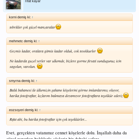
rıfat kayar
korni demiş ki:
↑
tebrikler çok güzel manzaralar
mehmetc demiş ki:
↑
Gezmis kadar, oralara gitmis kadar olduk, cok tesekkurler
Ne kadarda guzel yerler var ulkemde, bizlere gorme firsati sundugunuz icin
sagolun, varolun.
smyrna demiş ki:
↑
Balık bahanesi ile ülkemizin şahane köşelerini görme imkanlarımız oluyor,
harika fotoğraflar, kızlarım bakmaya doyamıyor fotoğraflara teşekkür ederiz
eozsoyeri demiş ki:
↑
Rıfat abi, bu harika fotoğraflar için çok teşekkürler...
Evet, gerçekten vatanımız cennet köşelerle dolu. İnşallah daha da
güzel raporları balıklarla süsleriz bir dahaki sefere..