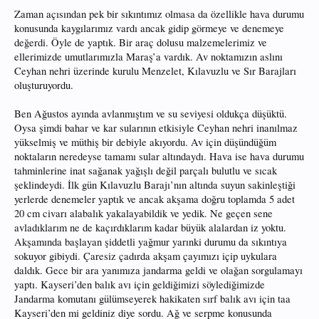
Zaman açısından pek bir sıkıntımız olmasa da özellikle hava durumu
konusunda kaygılarımız vardı ancak gidip görmeye ve denemeye
değerdi. Öyle de yaptık. Bir araç dolusu malzemelerimiz ve
ellerimizde umutlarımızla Maraş’a vardık. Av noktamızın aslını
Ceyhan nehri üzerinde kurulu Menzelet, Kılavuzlu ve Sır Barajları
oluşturuyordu.
Ben Ağustos ayında avlanmıştım ve su seviyesi oldukça düşüktü.
Oysa şimdi bahar ve kar sularının etkisiyle Ceyhan nehri inanılmaz
yükselmiş ve müthiş bir debiyle akıyordu. Av için düşündüğüm
noktaların neredeyse tamamı sular altındaydı. Hava ise hava durumu
tahminlerine inat sağanak yağışlı değil parçalı bulutlu ve sıcak
şeklindeydi. İlk gün Kılavuzlu Barajı’nın altında suyun sakinleştiği
yerlerde denemeler yaptık ve ancak akşama doğru toplamda 5 adet
20 cm civarı alabalık yakalayabildik ve yedik. Ne geçen sene
avladıklarım ne de kaçırdıklarım kadar büyük alalardan iz yoktu.
Akşamında başlayan şiddetli yağmur yarınki durumu da sıkıntıya
sokuyor gibiydi. Çaresiz çadırda akşam çayımızı içip uykulara
daldık. Gece bir ara yanımıza jandarma geldi ve olağan sorgulamayı
yaptı. Kayseri’den balık avı için geldiğimizi söylediğimizde
Jandarma komutanı gülümseyerek hakikaten sırf balık avı için taa
Kayseri’den mi geldiniz diye sordu. Ağ ve serpme konusunda