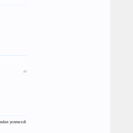
#7
dından yenmezdi