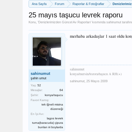
Ana Sayfa
Forum
Raporlar & Fotoğraflar
Denizlerimi
25 mayıs taşucu levrek raporu
Konu, '
Denizlerimizden Güncel Av Raporları
' kısmında
sahinumut
tarafın
merhaba arkadaşlar 1 saat oldu kony
sahinumut
sahinumut
konya/mersin/tozora/taşucu A RH(+)
şahin umut
sahinumut
,
25 Mayıs 2009
Yaş:
52
Mesajlar:
64
Şehir:
konya/taşucu
Favori Kamış:
tek iğneli misina
düzeneği
En İyi Avı:
lagos levrek
turna(baracuda) çipura
bunları iri boylarda