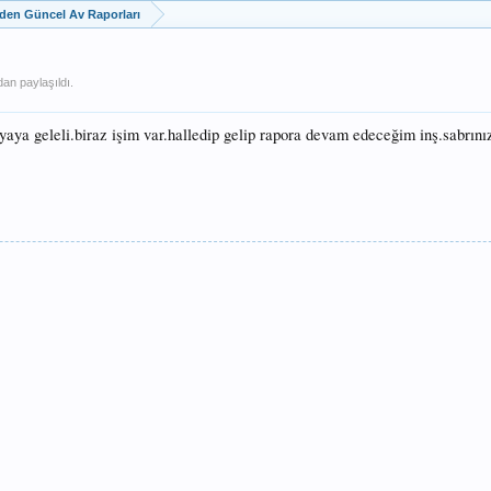
zden Güncel Av Raporları
dan paylaşıldı.
aya geleli.biraz işim var.halledip gelip rapora devam edeceğim inş.sabrını