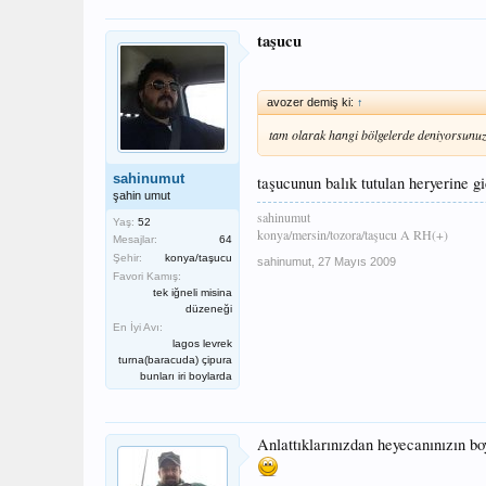
taşucu
avozer demiş ki:
↑
tam olarak hangi bölgelerde deniyorsunu
sahinumut
taşucunun balık tutulan heryerine g
şahin umut
sahinumut
Yaş:
52
konya/mersin/tozora/taşucu A RH(+)
Mesajlar:
64
Şehir:
konya/taşucu
sahinumut
,
27 Mayıs 2009
Favori Kamış:
tek iğneli misina
düzeneği
En İyi Avı:
lagos levrek
turna(baracuda) çipura
bunları iri boylarda
Anlattıklarınızdan heyecanınızın bo