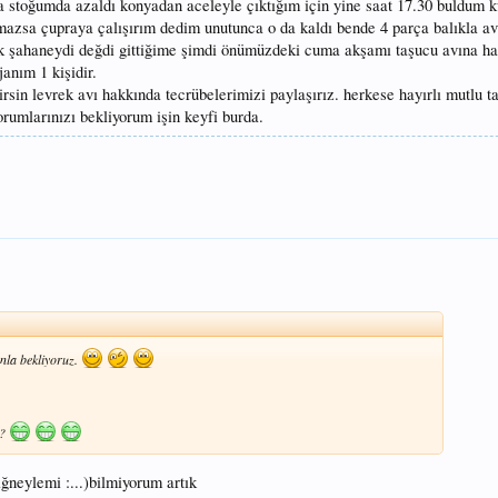
a stoğumda azaldı konyadan aceleyle çıktığım için yine saat 17.30 buldum 
mazsa çupraya çalışırım dedim unutunca o da kaldı bende 4 parça balıkla av
 şahaneydi değdi gittiğime şimdi önümüzdeki cuma akşamı taşucu avına ha
anım 1 kişidir.
rsin levrek avı hakkında tecrübelerimizi paylaşırız. herkese hayırlı mutlu ta
orumlarınızı bekliyorum işin keyfi burda.
nla bekliyoruz.
i?
ğneylemi :...)bilmiyorum artık