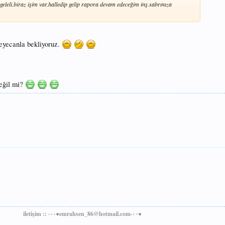
eleli.biraz işim var.halledip gelip rapora devam edeceğim inş.sabrınıza
heyecanla bekliyoruz.
değil mi?
iletişim :: ·٠٠●emrahsen_86@hotmail.com·٠٠●