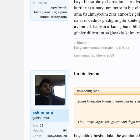
baya bir sardalya harcadım sardaly
En İyi Avı:
kurtlarını almayı unutmuşum hiç ol
lagos levrek
turna(baracuda) çipura
ama üzülmüyorum zira atmosfer çok
bunları iri boylarda
daha öncede söylediğim gibi kontenj
avlanmak isteyen arkadaş bana bildi
günler diliyorum sağlıcakla kalın .y
sahinumut
konya/mersin/tozora/taşucu A RH(+)
sahinumut
,
26 Mayıs 2009
bu bir iğnemi
balli demiş ki:
↑
Şahin hoşgeldin birader, raporunu heyeca
sahinumut
şahin umut
Yine, "trofe lagos"ları getirmedin değil m
Yaş:
52
Mesajlar:
64
hoşbulduk hoşbuldukta heycanlamı i
Şehir:
konya/taşucu