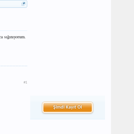
za sığınıyorum.
#1
Şimdi Kayıt Ol