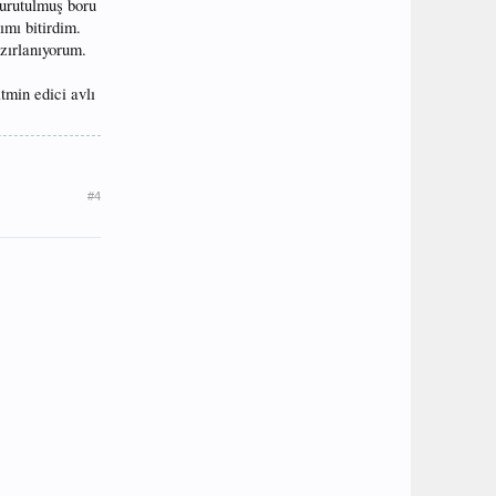
kurutulmuş boru
ımı bitirdim.
zırlanıyorum.
tmin edici avlı
#4