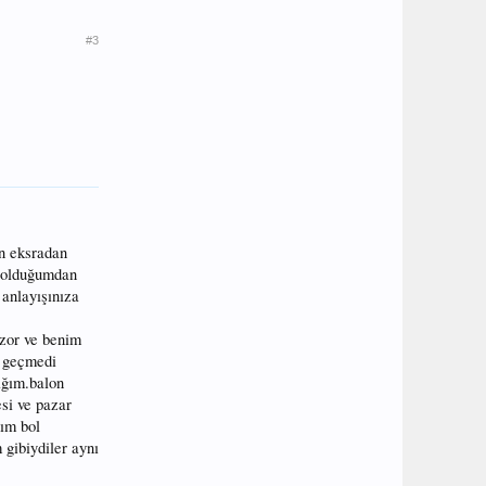
#3
in eksradan
z olduğumdan
anlayışınıza
zor ve benim
a geçmedi
ağım.balon
si ve pazar
dım bol
 gibiydiler aynı