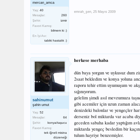
mercan_amca
Yaş:
40
emrah_şen
,
25 Mayıs 2009
Mesajlar:
260
Şehir:
izmir
Favori Kamış:
bilmem ki :)
En İyi Avı:
tabiki hastalık :)
herkese merhaba
dün baya yorgun ve uykusuz dum zira
2saat bekledim ve konya yoluna anc
raporu tehir ettim uyumuşum ve akş
sığınıyorum.
gelelim şimdi asıl mevzumuza taşu
sahinumut
gibi acemiler için uzun zaman alaca
şahin umut
denizdeki balonlar ve yengeçler ha
Yaş:
52
derseniz bol miktarda var acaba di
Mesajlar:
64
geceden sabaha kadar yaptığım avla
Şehir:
konya/taşucu
miktarda yengeç besledim bir kaçın
Favori Kamış:
tek iğneli misina
tulum hayriye benzemişler.
düzeneği