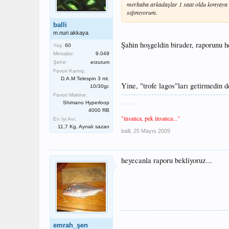
merhaba arkadaşlar 1 saat oldu konyaya g
sığınıyorum.
balli
m.nuri akkaya
Şahin hoşgeldin birader, raporunu 
Yaş:
60
Mesajlar:
9.049
Şehir:
erzurum
Favori Kamış:
D.A.M Telespin 3 mt.
Yine, "trofe lagos"ları getirmedin 
10/30gr.
Favori Makine:
. . . . .
Shimano Hyperloop
4000 RB
"insanca, pek insanca..."
En İyi Avı:
11,7 Kg. Aynalı sazan
balli
,
25 Mayıs 2009
heyecanla raporu bekliyoruz...
emrah_şen