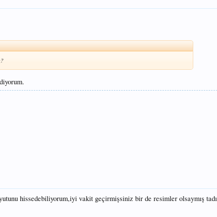
z?
idiyorum.
yutunu hissedebiliyorum,iyi vakit geçirmişsiniz bir de resimler olsaymış ta