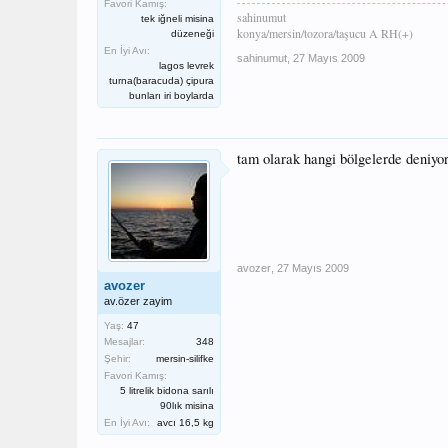
Favori Kamış:
sahinumut
tek iğneli misina
konya/mersin/tozora/taşucu A RH(+)
düzeneği
En İyi Avı:
sahinumut
,
27 Mayıs 2009
lagos levrek
turna(baracuda) çipura
bunları iri boylarda
tam olarak hangi bölgelerde deniyo
avozer
,
27 Mayıs 2009
avozer
av.özer zayim
Yaş:
47
Mesajlar:
348
Şehir:
mersin-silifke
Favori Kamış:
5 litrelik bidona sarılı
90lık misina
En İyi Avı:
avcı 16,5 kg