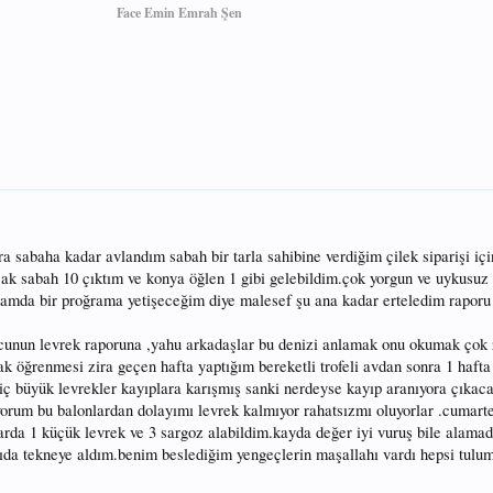
Face Emin Emrah Şen
 sabaha kadar avlandım sabah bir tarla sahibine verdiğim çilek siparişi iç
ak sabah 10 çıktım ve konya öğlen 1 gibi gelebildim.çok yorgun ve uykusu
amda bir proğrama yetişeceğim diye malesef şu ana kadar erteledim raporu 
cunun levrek raporuna ,yahu arkadaşlar bu denizi anlamak onu okumak çok 
k öğrenmesi zira geçen hafta yaptığım bereketli trofeli avdan sonra 1 haft
riç büyük levrekler kayıplara karışmış sanki nerdeyse kayıp aranıyora çıkac
yorum bu balonlardan dolayımı levrek kalmıyor rahatsızmı oluyorlar .cumarte
rda 1 küçük levrek ve 3 sargoz alabildim.kayda değer iyi vuruş bile alama
ıda tekneye aldım.benim beslediğim yengeçlerin maşallahı vardı hepsi tulum