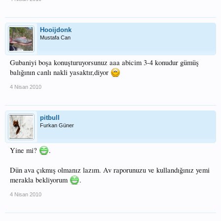
Hooijdonk
Mustafa Can
Gubaniyi boşa konuşturuyorsunuz aaa abicim 3-4 konudur gümüş
balığının canlı nakli yasaktır,diyor
4 Nisan 2010
pitbull
Furkan Güner
Yine mi?
.
Dün ava çıkmış olmanız lazım. Av raporunuzu ve kullandığınız yemi
merakla bekliyorum
.
4 Nisan 2010