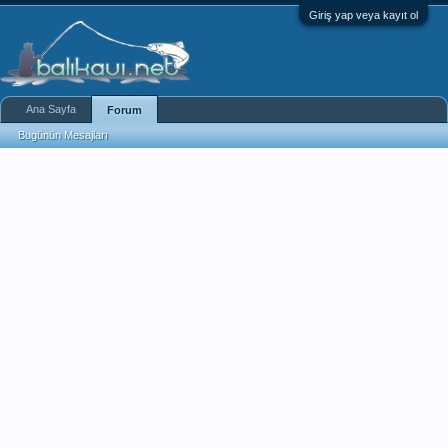
Giriş yap veya kayıt ol
Ana Sayfa
Forum
Bugünün Mesajları