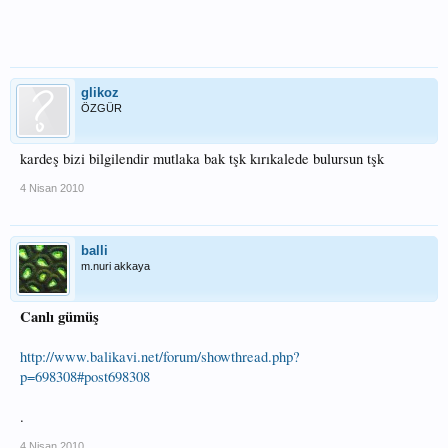
glikoz
ÖZGÜR
kardeş bizi bilgilendir mutlaka bak tşk kırıkalede bulursun tşk
4 Nisan 2010
balli
m.nuri akkaya
Canlı gümüş
http://www.balikavi.net/forum/showthread.php?
p=698308#post698308
.
4 Nisan 2010