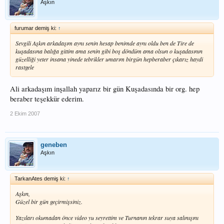
Aşkın
furumar demiş ki:
↑
Sevgili Aşkın arkadaşım aynı senin hesap benimde aynı oldu ben de Tire de
kuşadasına balığa gittim ama senin gibi boş döndüm ama olsun o kuşadasının
güzelliği yeter insana yinede tebrikler umarım birgün hepberaber çıkarız haydi
rastgele
Ali arkadaşım inşallah yaparız bir gün Kuşadasında bir org. hep
beraber teşekkür ederim.
2 Ekim 2007
geneben
Aşkın
TarkanAtes demiş ki:
↑
Aşkın,
Güzel bir gün geçirmişsiniz.
Yazıları okumadan önce video yu seyrettim ve Turnanın tekrar suya salınışını