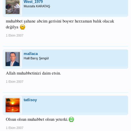
West_1979
Mustafa KARATAŞ
muhabbet şahane abcim gerisini boşver herzaman balık olacak
değilya
1 Ekim 2007
mallaca
Halil Barış Şengül
Allah muhabbetinizi daim etsin.
1 Ekim 2007
tatlisoy
Olsun olsun muhabbet olsun yeterki.
1 Ekim 2007