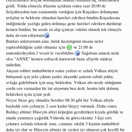
geldi. Yolda elmayla iftarımı açtıktan sonra saat 20:00 de
Selçuktaydım tam zamanında vardığım için Kuşadası dolmuşuna
yetiştim ve bekleme olmadan hareket ederken bindim.Kuşadasına
indiğimizde yazlığa giden dolmuşa gene hareket ederken durdurup
hemen bindim, bu arada su alıp içmeye vaktim olmadı tek elmayla
daha devam ediyorum
Bunları anlatıyorum ama ,balık hastalığının insana neler
yaptırabildiğine şahit olmanız için
ve 21:00 de
annemlerdeydim.3 vesait le varabildim.
Sağolsun annem nede
olsa ''ANNE'' hemen sofracık kuruverdi bana afiyetle mideye
indirdim.
Akşam sohbet muhabbetten sonra yattım ve sabah Volkan abiyle
buluşmak için yola çıktım yanlız akşamki şansım sabah yoktu,
avlağa gidebilmek için araç bekledim. Volkan abi nerde olduğumu
sordu sen varmadan bir tur atıyorum ben dedi, benim tabi dolmuş
beklerken içim içimi yedi.
Neyse biraz geç olmakla beraber 08:30 gibi biz Volkan abiyle
başladık sırtı çekmeye 2 saat kadar birşey vurmadı. Daha sonra
Balıkçı abimiz Hüseyin abiyi köpeğini gezdirirken kıyıda gördük ve
onuda yanımıza çağırdık.Videoda da göreceksiniz 3 kişi sırtı
çekmez aslında teknede ama, canımız sıkıldı 3 kişinin muhabbeti
daha iyi olur ve Hüseyin abimiz de sizden iyi olmasın çok keyifli bir