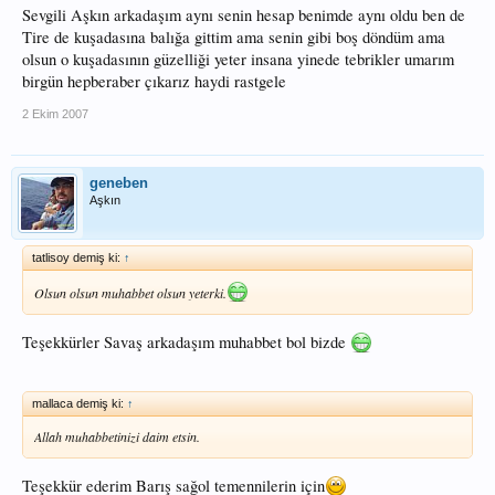
Sevgili Aşkın arkadaşım aynı senin hesap benimde aynı oldu ben de
Tire de kuşadasına balığa gittim ama senin gibi boş döndüm ama
olsun o kuşadasının güzelliği yeter insana yinede tebrikler umarım
birgün hepberaber çıkarız haydi rastgele
2 Ekim 2007
geneben
Aşkın
tatlisoy demiş ki:
↑
Olsun olsun muhabbet olsun yeterki.
Teşekkürler Savaş arkadaşım muhabbet bol bizde
mallaca demiş ki:
↑
Allah muhabbetinizi daim etsin.
Teşekkür ederim Barış sağol temennilerin için