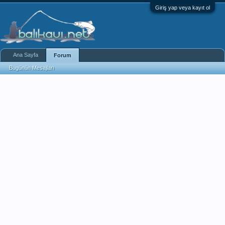
Giriş yap veya kayıt ol
Ana Sayfa
Forum
Bugünün Mesajları