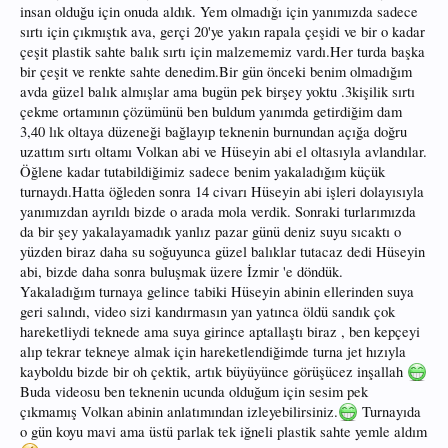
insan olduğu için onuda aldık. Yem olmadığı için yanımızda sadece
sırtı için çıkmıştık ava, gerçi 20'ye yakın rapala çeşidi ve bir o kadar
çeşit plastik sahte balık sırtı için malzememiz vardı.Her turda başka
bir çeşit ve renkte sahte denedim.Bir gün önceki benim olmadığım
avda güzel balık almışlar ama bugün pek birşey yoktu .3kişilik sırtı
çekme ortamının çözümünü ben buldum yanımda getirdiğim dam
3,40 lık oltaya düzeneği bağlayıp teknenin burnundan açığa doğru
uzattım sırtı oltamı Volkan abi ve Hüseyin abi el oltasıyla avlandılar.
Öğlene kadar tutabildiğimiz sadece benim yakaladığım küçük
turnaydı.Hatta öğleden sonra 14 civarı Hüseyin abi işleri dolayısıyla
yanımızdan ayrıldı bizde o arada mola verdik. Sonraki turlarımızda
da bir şey yakalayamadık yanlız pazar günü deniz suyu sıcaktı o
yüzden biraz daha su soğuyunca güzel balıklar tutacaz dedi Hüseyin
abi, bizde daha sonra buluşmak üzere İzmir 'e döndük.
Yakaladığım turnaya gelince tabiki Hüseyin abinin ellerinden suya
geri salındı, video sizi kandırmasın yan yatınca öldü sandık çok
hareketliydi teknede ama suya girince aptallaştı biraz , ben kepçeyi
alıp tekrar tekneye almak için hareketlendiğimde turna jet hızıyla
kayboldu bizde bir oh çektik, artık büyüyünce görüşücez inşallah
Buda videosu ben teknenin ucunda olduğum için sesim pek
çıkmamış Volkan abinin anlatımından izleyebilirsiniz.
Turnayıda
o gün koyu mavi ama üstü parlak tek iğneli plastik sahte yemle aldım