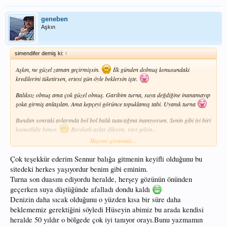
geneben
Aşkın
simendifer demiş ki:
↑
Aşkın, ne güzel zaman geçirmişsin.
İlk günden dolmuş konusundaki
kredilerini tüketirsen, ertesi gün öyle beklersin işte.
Balıksız olmuş ama çok güzel olmuş. Garibim turna, suya değdiğine inanamayıp
şoka girmiş anlaşılan. Ama kepçeyi görünce topuklamış tabi. Uyanık turna
Bundan sonraki avlarında bol bol balık tutacağına inanıyorum. Senin gibi iyi biri
kısmetlidir bence.
Bereketli avlar dilerim, rast gelsin...
Hepsini görüntüle...
Ha bu arada unutmadan, elma iyidir. Kolestrolü dengeler, cildi güzelleştirir,
vitaminlidir v.s...
Çok teşekkür ederim Sennur balığa gitmenin keyifli olduğunu bu
sitedeki herkes yaşıyordur benim gibi eminim.
Turna son duasını ediyordu heralde, herşey gözünün önünden
geçerken suya düştüğünde afalladı dondu kaldı
Denizin daha sıcak olduğunu o yüzden kısa bir süre daha
beklememiz gerektiğini söyledi Hüseyin abimiz bu arada kendisi
heralde 50 yıldır o bölgede çok iyi tanıyor orayı.Bunu yazmamın