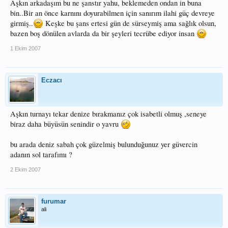
Aşkın arkadaşım bu ne şanstır yahu, beklemeden ondan in buna
bin..Bir an önce karnını doyurabilmen için sanırım ilahi güç devreye
girmiş..
Keşke bu şans ertesi gün de sürseymiş ama sağlık olsun,
bazen boş dönülen avlarda da bir şeyleri tecrübe ediyor insan
1 Ekim 2007
Eczacı
Aşkın turnayı tekar denize bırakmanız çok isabetli olmuş ,seneye
biraz daha büyüsün senindir o yavru
bu arada deniz sabah çok güzelmiş bulunduğunuz yer güvercin
adanın sol tarafımı ?
2 Ekim 2007
furumar
ali