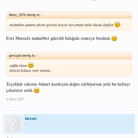
West_1979 demiş ki:
↑
muhabbet şahane abcim gerisini boşver herzaman balık olacak değilya
Evet Mustafa muhabbet güzeldi balığıda sonraya bıraktık.
gencgsli demiş ki:
↑
sağlık olsun
denizin kokusu yeter insana..
Teşekkür ederim Ahmet kardeşim doğru söylüyorsun yetti bu haftayı
çıkartırız artık.
2 Ekim 2007
tarcan
...