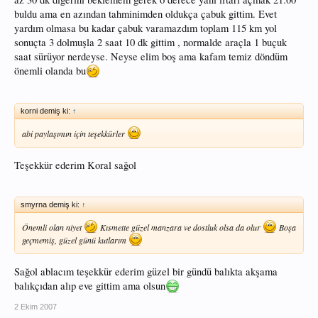
buldu ama en azından tahminimden oldukça çabuk gittim. Evet
yardım olmasa bu kadar çabuk varamazdım toplam 115 km yol
sonuçta 3 dolmuşla 2 saat 10 dk gittim , normalde araçla 1 buçuk
saat sürüyor nerdeyse. Neyse elim boş ama kafam temiz döndüm
önemli olanda bu
korni demiş ki:
↑
abi paylaşımın için teşekkürler
Teşekkür ederim Koral sağol
smyrna demiş ki:
↑
Önemli olan niyet
Kısmette güzel manzara ve dostluk olsa da olur
Boşa
geçmemiş, güzel günü kutlarım
Sağol ablacım teşekkür ederim güzel bir gündü balıkta akşama
balıkçıdan alıp eve gittim ama olsun
2 Ekim 2007