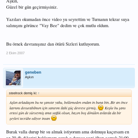
Aşkın,
Güzel bir gün geçirmişsiniz.
Yazıları okumadan önce video yu seyrettim ve Turnanın tekrar suya
salınışını görünce "Vay Bee" dedim ve çok mutlu oldum.
Bu örnek davranışınız dan ötürü Sizleri kutluyorum.
2 Ekim 2007
geneben
Aşkın
steelrock demiş ki:
↑
Aşkın arkadaşım bu ne şanstır yahu, beklemeden ondan in buna bin..Bir an önce
karnını doyurabilmen için sanırım ilahi güç devreye girmiş..
Keşke bu şans
ertesi gün de sürseymiş ama sağlık olsun, bazen boş dönülen avlarda da bir
şeyleri tecrübe ediyor insan
Burak valla durup bir su almak istiyorum ama dolmuşu kaçırsam en
az 30 dk diğerini beklemem gerek o derece yani iftarı açmak 21:00