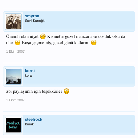
smyrna
Sevil Kurtoğlu
Önemli olan niyet
Kısmette güzel manzara ve dostluk olsa da
olur
Boşa geçmemiş, güzel günü kutlarım
1 Ekim 2007
korni
koral
abi paylaşımın için teşekkürler
1 Ekim 2007
steelrock
Burak