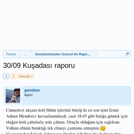
Forum
...
Denizlerimizden Güncel Av Raporları
30/09 Kuşadası raporu
1
2
Sonraki >
geneben
Aşkın
Cumartesi akşam üstü bütün işlerimi bitirip ki en son işim İzmir
Adnan Menderes havaalanındaydı ,saat 18:45 gibi balığa gitmek için
olağan üstü çabalarla yola çıktım. Oruçlu olduğum için sağolsun
Volkan abinin bıraktığı tek elmayı çantama atmıştım.
Gaziemirden Selçuk dolmuşuna bindim Allahtan hiç beklemeden