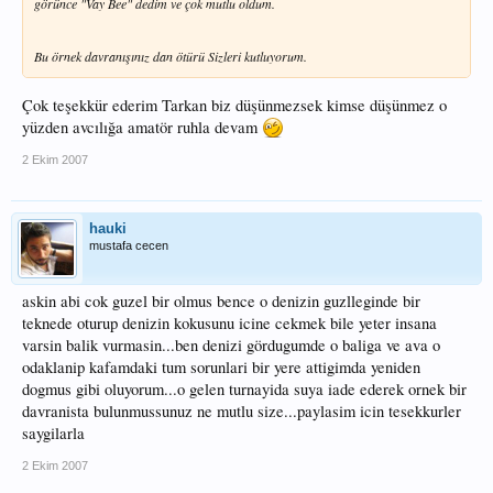
görünce "Vay Bee" dedim ve çok mutlu oldum.
Bu örnek davranışınız dan ötürü Sizleri kutluyorum.
Çok teşekkür ederim Tarkan biz düşünmezsek kimse düşünmez o
yüzden avcılığa amatör ruhla devam
2 Ekim 2007
hauki
mustafa cecen
askin abi cok guzel bir olmus bence o denizin guzlleginde bir
teknede oturup denizin kokusunu icine cekmek bile yeter insana
varsin balik vurmasin...ben denizi gördugumde o baliga ve ava o
odaklanip kafamdaki tum sorunlari bir yere attigimda yeniden
dogmus gibi oluyorum...o gelen turnayida suya iade ederek ornek bir
davranista bulunmussunuz ne mutlu size...paylasim icin tesekkurler
saygilarla
2 Ekim 2007