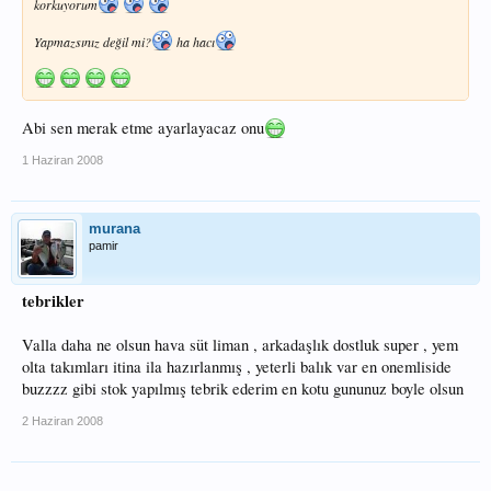
korkuyorum
Yapmazsınız değil mi?
ha hacı
Abi sen merak etme ayarlayacaz onu
1 Haziran 2008
murana
pamir
tebrikler
Valla daha ne olsun hava süt liman , arkadaşlık dostluk super , yem
olta takımları itina ila hazırlanmış , yeterli balık var en onemliside
buzzzz gibi stok yapılmış tebrik ederim en kotu gununuz boyle olsun
2 Haziran 2008