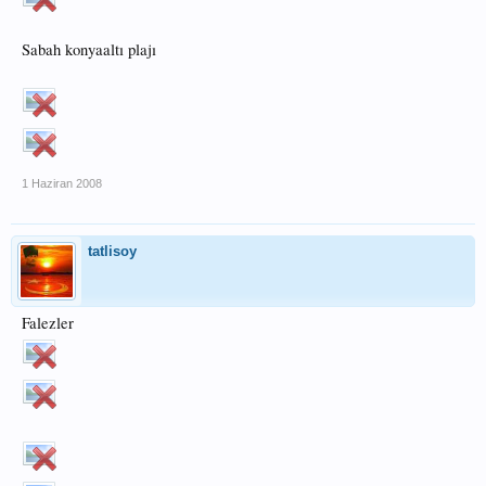
Sabah konyaaltı plajı
1 Haziran 2008
tatlisoy
Falezler