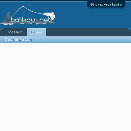
Giriş yap veya kayıt ol
Ana Sayfa
Forum
Bugünün Mesajları