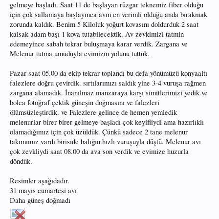
gelmeye başladı. Saat 11 de başlayan rüzgar teknemiz fiber olduğu
için çok sallamaya başlayınca avın en verimli olduğu anda bırakmak
zorunda kaldık. Benim 5 Kiloluk yoğurt kovasını doldurduk 2 saat
kalsak adam başı 1 kova tutabilecektik. Av zevkimizi tatmin
edemeyince sabah tekrar buluşmaya karar verdik. Zargana ve
Melenur tutma umuduyla evimizin yolunu tuttuk.
Pazar saat 05.00 da ekip tekrar toplandı bu defa yönümüzü konyaaltı
falezlere doğru çevirdik. sırtılarımızı saldık yine 3-4 vuruşa rağmen
zargana alamadık. İnanılmaz manzaraya karşı simitlerimizi yedik.ve
bolca fotoğraf çektik güneşin doğmasını ve falezleri
ölümsüzleştirdik. ve Falezlere gelince de hemen yemledik
melenurlar birer birer gelmeye başladı çok keyifliydi ama hazırlıklı
olamadığımız için çok üzüldük. Çünkü sadece 2 tane melenur
takımımız vardı biriside balığın hızlı vuruşuyla düştü. Melenur avı
çok zevkliydi saat 08.00 da ava son verdik ve evimize huzurla
döndük.
Resimler aşağıdadır.
31 mayıs cumartesi avı
Daha güneş doğmadı