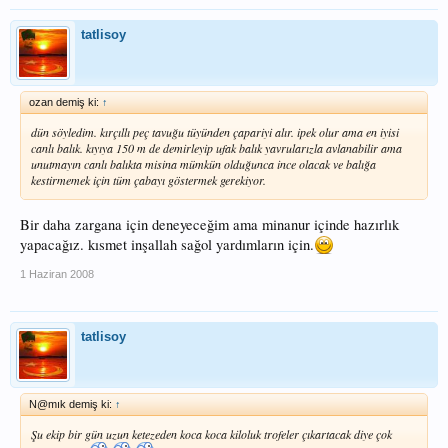
tatlisoy
ozan demiş ki:
↑
dün söyledim. kırçıllı peç tavuğu tüyünden çapariyi alır. ipek olur ama en iyisi
canlı balık. kıyıya 150 m de demirleyip ufak balık yavrularızla avlanabilir ama
unutmayın canlı balıkta misina mümkün olduğunca ince olacak ve balığa
kestirmemek için tüm çabayı göstermek gerekiyor.
Bir daha zargana için deneyeceğim ama minanur içinde hazırlık
yapacağız. kısmet inşallah sağol yardımların için.
1 Haziran 2008
tatlisoy
N@mık demiş ki:
↑
Şu ekip bir gün uzun ketezeden koca koca kiloluk trofeler çıkartacak diye çok