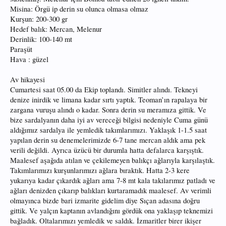
Misina: Örgü ip derin su olunca olmasa olmaz
Kurşun: 200-300 gr
Hedef balık: Mercan, Melenur
Derinlik: 100-140 mt
Paraşüt
Hava : güzel
Av hikayesi
Cumartesi saat 05.00 da Ekip toplandı. Simitler alındı. Tekneyi
denize inirdik ve limana kadar sırtı yaptık. Teoman’ın rapalaya bir
zargana vuruşu alındı o kadar. Sonra derin su meramıza gittik. Ve
bize sardalyanın daha iyi av vereceği bilgisi nedeniyle Cuma günü
aldığımız sardalya ile yemledik takımlarımızı. Yaklaşık 1-1.5 saat
yapılan derin su denemelerimizde 6-7 tane mercan aldık ama pek
verili değildi. Ayrıca üzücü bir durumla hatta defalarca karşıştık.
Maalesef aşağıda atılan ve çekilemeyen balıkçı ağlarıyla karşılaştık.
Takımlarımızı kurşunlarımızı ağlara bıraktık. Hatta 2-3 kere
yukarıya kadar çıkardık ağları ama 7-8 mt kala takılarımız patladı ve
ağları denizden çıkarıp balıkları kurtaramadık maalesef. Av verimli
olmayınca bizde bari izmarite gidelim diye Sıçan adasına doğru
gittik. Ve yalçın kaptanın avlandığını gördük ona yaklaşıp teknemizi
bağladık. Oltalarımızı yemledik ve saldık. İzmaritler birer ikişer