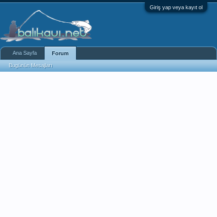
Giriş yap veya kayıt ol
Ana Sayfa
Forum
Bugünün Mesajları