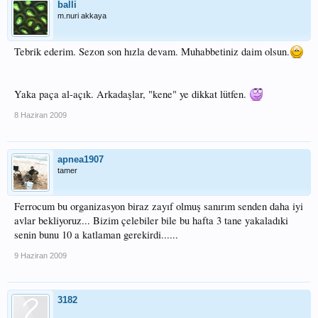
balli
m.nuri akkaya
Tebrik ederim. Sezon son hızla devam. Muhabbetiniz daim olsun.
Yaka paça al-açık. Arkadaşlar, "kene" ye dikkat lütfen.
8 Haziran 2009
apnea1907
tamer
Ferrocum bu organizasyon biraz zayıf olmuş sanırım senden daha iyi
avlar bekliyoruz... Bizim çelebiler bile bu hafta 3 tane yakaladıki
senin bunu 10 a katlaman gerekirdi......
9 Haziran 2009
3182