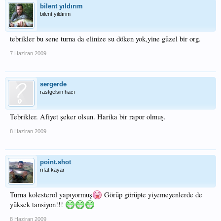
bilent yıldırım
bilent yildırim
tebrikler bu sene turna da elinize su döken yok,yine güzel bir org.
7 Haziran 2009
sergerde
rastgelsin hacı
Tebrikler. Afiyet şeker olsun. Harika bir rapor olmuş.
8 Haziran 2009
point.shot
rıfat kayar
Turna kolesterol yapıyormuş
Görüp görüpte yiyemeyenlerde de
yüksek tansiyon!!!
8 Haziran 2009