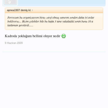
apnea1907 demiş ki:
↑
Ferrocum bu organizasyon biraz zayıf olmuş sanırım senden daha iyi avlar
bekliyoruz... Bizim çelebiler bile bu hafta 3 tane yakaladıki senin bunu 10 a
katlaman gerekirdi......
Kadroda yokluğum bellimi oluyor nedir
9 Haziran 2009