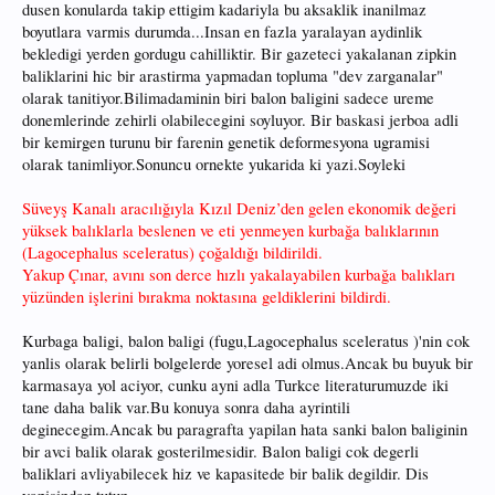
dusen konularda takip ettigim kadariyla bu aksaklik inanilmaz
boyutlara varmis durumda...Insan en fazla yaralayan aydinlik
bekledigi yerden gordugu cahilliktir. Bir gazeteci yakalanan zipkin
baliklarini hic bir arastirma yapmadan topluma "dev zarganalar"
olarak tanitiyor.Bilimadaminin biri balon baligini sadece ureme
donemlerinde zehirli olabilecegini soyluyor. Bir baskasi jerboa adli
bir kemirgen turunu bir farenin genetik deformesyona ugramisi
olarak tanimliyor.Sonuncu ornekte yukarida ki yazi.Soyleki
Süveyş Kanalı aracılığıyla Kızıl Deniz’den gelen ekonomik değeri
yüksek balıklarla beslenen ve eti yenmeyen kurbağa balıklarının
(Lagocephalus sceleratus) çoğaldığı bildirildi.
Yakup Çınar, avını son derce hızlı yakalayabilen kurbağa balıkları
yüzünden işlerini bırakma noktasına geldiklerini bildirdi.
Kurbaga baligi, balon baligi (fugu,Lagocephalus sceleratus )'nin cok
yanlis olarak belirli bolgelerde yoresel adi olmus.Ancak bu buyuk bir
karmasaya yol aciyor, cunku ayni adla Turkce literaturumuzde iki
tane daha balik var.Bu konuya sonra daha ayrintili
deginecegim.Ancak bu paragrafta yapilan hata sanki balon baliginin
bir avci balik olarak gosterilmesidir. Balon baligi cok degerli
baliklari avliyabilecek hiz ve kapasitede bir balik degildir. Dis