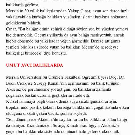
balıklarda görüyor.
Mersin’in 30 yıllık balıkçılarından Yakup Çınar, avını son derce hızlı
yakalayabilen kurbağa balıkları yüzünden işlerini bırakma noktasına
geldiklerini bildirdi.
Çınar, "Bu balığın etinin zehirli olduğu söyleniyor, bu yüzden yemeyi
hiç denemedik. Geçmiş yıllarda da aynı balığa rastlıyorduk, ancak
hiçbir dönemde bu yılki kadar yoğun görmedik. Denize attığımız
yemleri bile kısa sürede yutan bu balıklar, Mersin’de neredeyse
balıkçılığı bitirecek" diye konuştu.
UMUT AVCI BALIKLARDA
Mersin Üniversitesi Su Ürünleri Fakültesi Öğretim Üyesi Doç. Dr.
Bedii Cicik ise Süveyş Kanalı’nın açılmasının, bu balık türünün
Akdeniz’de görülmesine yol açtığını, bu balıkların zamanla
çoğalarak baskın duruma geçtiklerini ifade etti.
Kürsel ısınmaya bağlı olarak deniz suyu sıcaklığındaki artışın,
tropikal indo pasifik kökenli kurbağa balıklarının çoğalmasında etken
olduğuna dikkati çeken Cicik, şunları söyledi:
"Son dönemlerde Akdeniz’de sayıları artan bu balıklara balon balığı
da deniyor. Kızıldenizden Süveyş Kanalı aracılığıyla Akdeniz’e
geçen bu balıklar ekosistemde dominant hale gelerek ekonomik