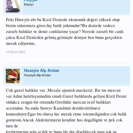
Remzi
Peki Hüseyin abi bu Kızıl Denizde ekonomik değeri yüksek olup
bizim sularımıza giren hiç balık yokmudur?Bu denizde sadece
zararlı balıklar ve deniz canlılarımı yaşar? Nerede zararlı bir canlı
çıksa Kızıl Denizden gelmiş,gelmiştir deniyor ben bunu gerçekten
merak ediyorum..
14 Ekim 2007
Huseyin Alp Arslan
Huseyin Alp Arslan
Cok guzel baliklar var .Mesala spanish mackeral. Bir tur mercan
var.Adini hatirlayamadim simdi.Guzel baliklarda geliyor.Kizil Deniz
oldukca zengin bir ortamdir.Ozellikle mercan resif baliklari
acisindan. Su anda Suveys Kanalinin derinlestirilmesi
konusuluyor.Eger bu olursa hic merak etme istemediginden cok balik
gorursun.Ancak Akdenizimizin kendine has dogalligini ve pek cok
turu de
kaybetmenin yolu acildi ve buna bir dur diyebilecek inan yok ne