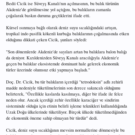
Bedii Cicik ise Süveyş Kanalı'nın açılmasının, bu balık türünün
Akdeniz'de görülmesine yol açtığını, bu balıkların zamanla
çoğalarak baskın duruma geçtiklerini ifade etti.
Kürsel ısınmaya bağlı olarak deniz suyu sıcaklığındaki artışın,
tropikal indo pasifik kökenli kurbağa balıklarının çoğalmasında etken
olduğuna dikkati çeken Cicik, şunları söyledi:
''Son dönemlerde Akdeniz'de sayıları artan bu balıklara balon balığı
da deniyor. Kızıldenizden Süveyş Kanalı aracılığıyla Akdeniz'e
geçen bu balıklar ekosistemde dominant hale gelerek ekonomik
türler üzerinde olumsuz etki yapmaya başladı.''
Doç. Dr. Cicik, bu tür balıkların içerdiği ''tetrodoksin'' adlı zehirli
madde nedeniyle tüketilmelerinin son derece sakıncalı olduğunu
belirterek, ''Özellikle kaslarda kasılmaya, diğer bir ifade ile felce
neden olur. Ancak içerdiği zehir özellikle karaciğer ve sindirim
sisteminde olduğu için etinin belirli işleme teknikleri kullanıldığında
Uzak Doğu ülkelerinde tüketiliyor. Birçok ülkede tüketilmediğinden
de ekonomik öneme sahip olmayan bir türdür'' dedi.
Cicik, deniz suyu sıcaklığının mevsim normallerine dönmesiyle bu