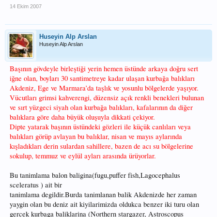
14 Ekim 2007
Huseyin Alp Arslan
Huseyin Alp Arslan
Başının gövdeyle birleştiği yerin hemen üstünde arkaya doğru sert
iğne olan, boyları 30 santimetreye kadar ulaşan kurbağa balıkları
Akdeniz, Ege ve Marmara’da taşlık ve yosunlu bölgelerde yaşıyor.
Vücutları grimsi kahverengi, düzensiz açık renkli benekleri bulunan
ve sırt yüzgeci siyah olan kurbağa balıkları, kafalarının da diğer
balıklara göre daha büyük oluşuyla dikkati çekiyor.
Dipte yatarak başının üstündeki gözleri ile küçük canlıları veya
balıkları görüp avlayan bu balıklar, nisan ve mayıs aylarında
kışladıkları derin sulardan sahillere, bazen de acı su bölgelerine
sokulup, temmuz ve eylül ayları arasında ürüyorlar.
Bu tanimlama balon baligina(fugu,puffer fish,Lagocephalus
sceleratus ) ait bir
tanimlama degildir.Burda tanimlanan balik Akdenizde her zaman
yaygin olan bu deniz ait kiyilarimizda oldukca benzer iki turu olan
gercek kurbaga baliklarina (Northern stargazer, Astroscopus