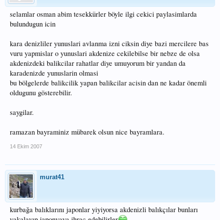
selamlar osman abim tesekkürler böyle ilgi cekici paylasimlarda
bulundugun icin
kara denizliler yunuslari avlanma izni ciksin diye bazi mercilere bas
vuru yapmislar o yunuslari akdenize cekilebilse bir nebze de olsa
akdenizdeki balikcilar rahatlar diye umuyorum bir yandan da
karadenizde yunuslarin olmasi
bu bölgelerde balikcilik yapan balikcilar acisin dan ne kadar önemli
oldugunu gösterebilir.
saygilar.
ramazan bayraminiz mübarek olsun nice bayramlara.
14 Ekim 2007
murat41
kurbağa balıklarını japonlar yiyiyorsa akdenizli balıkçılar bunları
yakalayıp japonyaya ihraç edebilirler