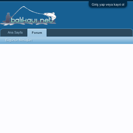
Giriş yap veya kayıt ol
Ana Sayfa
Forum
Bugünün Mesajları