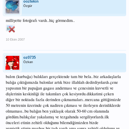
ooztekin
Özgür
milliyette fotoğrafı vardı..hiç görmedim..
10 Ekim 2007
oz0735
Özkan
balon (kurbağa) balıkları gerçektende tam bir bela..biz arkadaşlarla
balığa çıktığımızda balonlar artık bize illahlah dedirdiyolardı.çene
yapısının bir papağan gagası andırması ve çenesinin kuvvetli ve
dişlerinin keskinliği ile takımları çok kesiyordu.dikkatimi çeken
diğer bir noktada fazla derinden çıkmamaları..mercana gittiğimizde
50 metrenin üzerinde çok nadiren çıkması ve ilerleyen derinliklerde
olmaması..bu balığın ben yaklaşık olarak 50-60 cm olanınıda
gördüm.balıkçılar yakalamış ve tezgahında sergiliyorlardı.ilk
önceleri etinin zehirli olduğunu bilemdiğimizden bizde
yemiştik.etinin mayhoş bir tadı vardı.ama sonra zehirli olduğunu ve