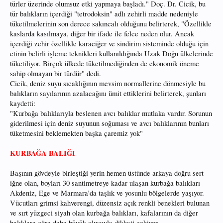
türler üzerinde olumsuz etki yapmaya başladı." Doç. Dr. Cicik, bu
tür balıkların içerdiği "tetrodoksin" adlı zehirli madde nedeniyle
tüketilmelerinin son derece sakıncalı olduğunu belirterek, "Özellikle
kaslarda kasılmaya, diğer bir ifade ile felce neden olur. Ancak
içerdiği zehir özellikle karaciğer ve sindirim sisteminde olduğu için
etinin belirli işleme teknikleri kullanıldığında Uzak Doğu ülkelerinde
tüketiliyor. Birçok ülkede tüketilmediğinden de ekonomik öneme
sahip olmayan bir türdür" dedi.
Cicik, deniz suyu sıcaklığının mevsim normallerine dönmesiyle bu
balıkların sayılarının azalacağını ümit ettiklerini belirterek, şunları
kaydetti:
"Kurbağa balıklarıyla beslenen avcı balıklar mutlaka vardır. Sorunun
giderilmesi için deniz suyunun soğuması ve avcı balıklarının bunları
tüketmesini beklemekten başka çaremiz yok"
KURBAĞA BALIĞI
Başının gövdeyle birleştiği yerin hemen üstünde arkaya doğru sert
iğne olan, boyları 30 santimetreye kadar ulaşan kurbağa balıkları
Akdeniz, Ege ve Marmara’da taşlık ve yosunlu bölgelerde yaşıyor.
Vücutları grimsi kahverengi, düzensiz açık renkli benekleri bulunan
ve sırt yüzgeci siyah olan kurbağa balıkları, kafalarının da diğer
balıklara göre daha büyük oluşuyla dikkati çekiyor.