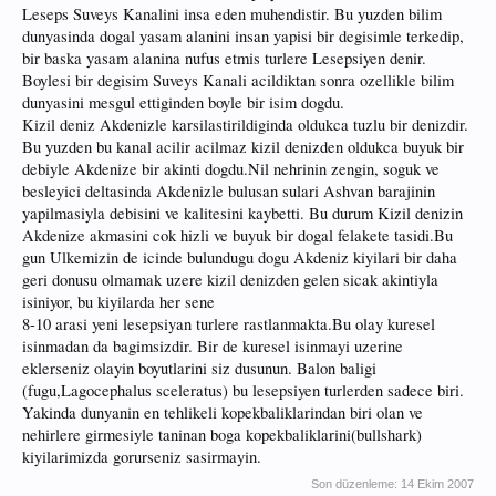
Leseps Suveys Kanalini insa eden muhendistir. Bu yuzden bilim
dunyasinda dogal yasam alanini insan yapisi bir degisimle terkedip,
bir baska yasam alanina nufus etmis turlere Lesepsiyen denir.
Boylesi bir degisim Suveys Kanali acildiktan sonra ozellikle bilim
dunyasini mesgul ettiginden boyle bir isim dogdu.
Kizil deniz Akdenizle karsilastirildiginda oldukca tuzlu bir denizdir.
Bu yuzden bu kanal acilir acilmaz kizil denizden oldukca buyuk bir
debiyle Akdenize bir akinti dogdu.Nil nehrinin zengin, soguk ve
besleyici deltasinda Akdenizle bulusan sulari Ashvan barajinin
yapilmasiyla debisini ve kalitesini kaybetti. Bu durum Kizil denizin
Akdenize akmasini cok hizli ve buyuk bir dogal felakete tasidi.Bu
gun Ulkemizin de icinde bulundugu dogu Akdeniz kiyilari bir daha
geri donusu olmamak uzere kizil denizden gelen sicak akintiyla
isiniyor, bu kiyilarda her sene
8-10 arasi yeni lesepsiyan turlere rastlanmakta.Bu olay kuresel
isinmadan da bagimsizdir. Bir de kuresel isinmayi uzerine
eklerseniz olayin boyutlarini siz dusunun. Balon baligi
(fugu,Lagocephalus sceleratus) bu lesepsiyen turlerden sadece biri.
Yakinda dunyanin en tehlikeli kopekbaliklarindan biri olan ve
nehirlere girmesiyle taninan boga kopekbaliklarini(bullshark)
kiyilarimizda gorurseniz sasirmayin.
Son düzenleme:
14 Ekim 2007