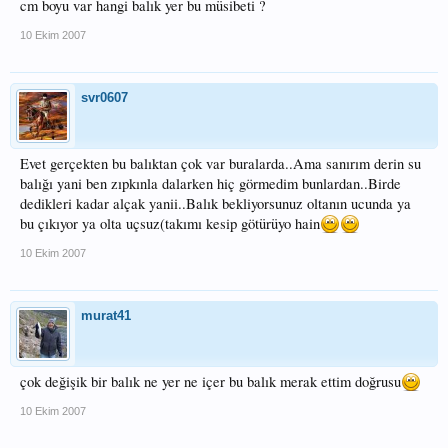
cm boyu var hangi balık yer bu müsibeti ?
10 Ekim 2007
svr0607
Evet gerçekten bu balıktan çok var buralarda..Ama sanırım derin su
balığı yani ben zıpkınla dalarken hiç görmedim bunlardan..Birde
dedikleri kadar alçak yanii..Balık bekliyorsunuz oltanın ucunda ya
bu çıkıyor ya olta uçsuz(takımı kesip götürüyo hain
10 Ekim 2007
murat41
çok değişik bir balık ne yer ne içer bu balık merak ettim doğrusu
10 Ekim 2007