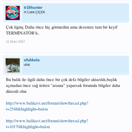
tr16hunter
H.Cahit ÇİÇEK
Çok ilginç Daha önce hiç görmedim ama desenize tam bir keyif
TERMİNATÖR'ü..
11 Ekim 2007
ufukkula
ufuk
Bu balık ile ilgili daha önce bir çok defa bilgiler aktarıldı,başlık
açmadan önce sağ üstten ''arama'' yaparsak forumda bilgiler daha
düzenli olur.
http://www.balikavi.net/forum/showthread.php?
t=2548&highlight=balon
http://www.balikavi.net/forum/showthread.php?
t=10170&highlight=balon