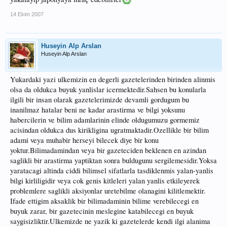
14 Ekim 2007
Huseyin Alp Arslan
Huseyin Alp Arslan
Yukardaki yazi ulkemizin en degerli gazetelerinden birinden alinmis
olsa da oldukca buyuk yanlislar icermektedir.Sahsen bu konularla
ilgili bir insan olarak gazetelerimizde devamli gordugum bu
inanilmaz hatalar beni ne kadar arastirma ve bilgi yoksunu
habercilerin ve bilim adamlarinin elinde oldugumuzu gormemiz
acisindan oldukca dus kirikligina ugratmaktadir.Ozellikle bir bilim
adami veya muhabir herseyi bilecek diye bir konu
yoktur.Bilimadamindan veya bir gazeteciden beklenen en azindan
saglikli bir arastirma yaptiktan sonra buldugunu sergilemesidir.Yoksa
yaratacagi altinda ciddi bilimsel sifatlarla tasdiklenmis yalan-yanlis
bilgi kirliligidir veya cok genis kitleleri yalan yanlis etkileyerek
problemlere saglikli aksiyonlar uretebilme olanagini kilitlemektir.
Ifade ettigim aksaklik bir bilimadaminin bilime verebilecegi en
buyuk zarar, bir gazetecinin meslegine katabilecegi en buyuk
saygisizliktir.Ulkemizde ne yazik ki gazetelerde kendi ilgi alanima