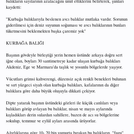
balıkların sayılarının azalacağını ümit ettiklerini belirterek, şunları
kaydetti:
''Kurbağa balıklarıyla beslenen avcı balıklar mutlaka vardır. Sorunun
giderilmesi için deniz suyunun soğuması ve avcı balıklarının bunları
tüketmesini beklemekten başka çaremiz yok''
KURBAĞA BALIĞI
Başının gövdeyle birleştiği yerin hemen üstünde arkaya doğru sert
iğne olan, boyları 30 santimetreye kadar ulaşan kurbağa balıkları
Akdeniz, Ege ve Marmara'da taşlık ve yosunlu bölgelerde yaşıyor.
Vücutları grimsi kahverengi, düzensiz açık renkli benekleri bulunan
ve sırt yüzgeci siyah olan kurbağa balıkları, kafalarının da diğer
balıklara göre daha büyük oluşuyla dikkati çekiyor.
Dipte yatarak başının üstündeki gözleri ile küçük canlıları veya
balıkları görüp avlayan bu balıklar, nisan ve mayıs aylarında
kışladıkları derin sulardan sahillere, bazen de acı su bölgelerine
sokulup, temmuz ve eylül ayları arasında ürüyorlar.
Ağırlıklarına göre 10- 20 bin yumurta bırakan bu balıkların, ''fugu''