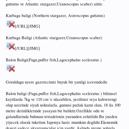
guttatus ve Atlantic stargazer,Uranoscopus scaber) aittir.
Kurbaga baligi (Northern stargazer, Astroscopus guttatus)
[/URL][/IMG]
Kurbaga Baligi (Atlantic stargazer,Uranoscopus scaber)
[/URL][/IMG]
Balon Baligi(Fugu,puffer fish,Lagocephalus sceleratus )
Goruldugu uzere gazetecimiz buyuk bir yanilgi icersindedir.
Balon baligi (Fugu,puffer fish,Lagocephalus sceleratus ) bilimsel
kayitlarda 7kg ve 110 cm 'e ulasabilen, yesilimsi veya kahverengi
olup uzerinde siyah noktalarla, gumusi parlak karni olan, 18 ila 100
metre derinliklerinde yasayan bir baliktir.Ozellikle odu ve
galandlarinda bulunan tetradetoxin yuzunden zehirlidir.Bu yuzden
yiyecek olarak tuketimi Japonya haric mumkun degildir.Ekonomik
degeri sadece akvaryumcular icin vardir. Aslinda ureme yoluyla