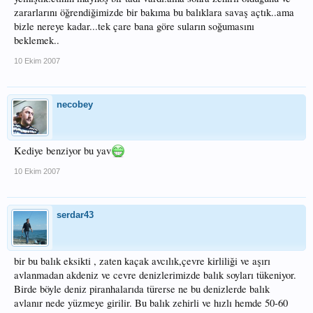
zararlarını öğrendiğimizde bir bakıma bu balıklara savaş açtık..ama
bizle nereye kadar...tek çare bana göre suların soğumasını
beklemek..
10 Ekim 2007
necobey
Kediye benziyor bu yav
10 Ekim 2007
serdar43
bir bu balık eksikti , zaten kaçak avcılık,çevre kirliliği ve aşırı
avlanmadan akdeniz ve cevre denizlerimizde balık soyları tükeniyor.
Birde böyle deniz piranhalarıda türerse ne bu denizlerde balık
avlanır nede yüzmeye girilir. Bu balık zehirli ve hızlı hemde 50-60