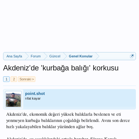
Ana Sayfa
Forum
Güncel
Genel Konular
Akdeniz'de 'kurbağa balığı' korkusu
1
2
Sonraki >
point.shot
rıfat kayar
Akdeniz'de, ekonomik değeri yüksek balıklarla beslenen ve eti
yenmeyen kurbağa balıklarının çoğaldığı belirlendi. Avını son derce
hızlı yakalayabilen balıklar yüzünden ağlar boş.
Akdeniz'de, su sıcaklığındaki artışla beraber, Süveyş Kanalı