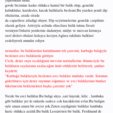
yapisindan tutun,
govde bicimine kadar oldukca hantal bir balik olup, genelde
kabuklular, karidesler, kucuk baliklarla beslenir.Bu yuzden yemli dip
oltalarina, arada sirada
da caparilere atladigi oluyor. Dip seyirtmelerine genelde carpilmis
olarak geliyor. Artisiyla aslinda oltacilara balik tutma firsati
vermiyor.Onlarin yemlerine dadaniyor, midye ve mercan kirmaya
ozel disleri oltalari kolayca kesiyor.Aglara takilmis balklari
zedeliyerek mundar ediyor.
uzmanlar, bu balıklardan kurtulmanın tek çaresini, kurbağa balığıyla
beslenen avcı balıklarda görüyor.
Cicik, deniz suyu sıcaklığının mevsim normallerine dönmesiyle bu
balıkların sayılarının azalacağını ümit ettiklerini belirterek, şunları
kaydetti:
"Kurbağa balıklarıyla beslenen avcı balıklar mutlaka vardır. Sorunun
giderilmesi için deniz suyunun soğuması ve avcı balıklarının bunları
tüketmesini beklemekten başka çaremiz yok"
Nerde bu avci baliklar.Bu baligi akya ,sari kuyruk, kilic , lambuka
gibi baliklar yer ki onlarda sadece cok kucuklerini avlar.Bu baligin
oyle aman aman bir avcisi yok.Zaten saydigimiz baliklar lambuka
haric oldukca azaldi.Bu balik Lesepsiyen bir balik. Ferdinand de