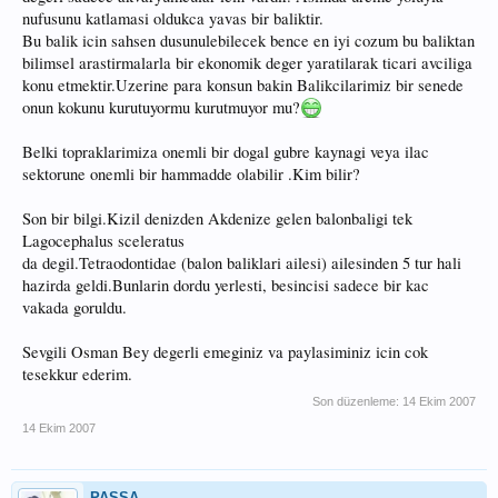
nufusunu katlamasi oldukca yavas bir baliktir.
Bu balik icin sahsen dusunulebilecek bence en iyi cozum bu baliktan
bilimsel arastirmalarla bir ekonomik deger yaratilarak ticari avciliga
konu etmektir.Uzerine para konsun bakin Balikcilarimiz bir senede
onun kokunu kurutuyormu kurutmuyor mu?
Belki topraklarimiza onemli bir dogal gubre kaynagi veya ilac
sektorune onemli bir hammadde olabilir .Kim bilir?
Son bir bilgi.Kizil denizden Akdenize gelen balonbaligi tek
Lagocephalus sceleratus
da degil.Tetraodontidae (balon baliklari ailesi) ailesinden 5 tur hali
hazirda geldi.Bunlarin dordu yerlesti, besincisi sadece bir kac
vakada goruldu.
Sevgili Osman Bey degerli emeginiz va paylasiminiz icin cok
tesekkur ederim.
Son düzenleme:
14 Ekim 2007
14 Ekim 2007
PAŞŞA