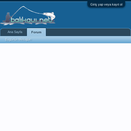
Giriş yap veya kayıt ol
Ana Sayfa
Forum
Bugünün Mesajları