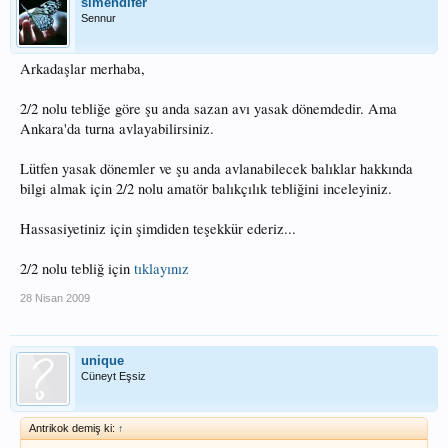
simendifer
Sennur
Arkadaşlar merhaba,
2/2 nolu tebliğe göre şu anda sazan avı yasak dönemdedir. Ama
Ankara'da turna avlayabilirsiniz.
Lütfen yasak dönemler ve şu anda avlanabilecek balıklar hakkında
bilgi almak için 2/2 nolu amatör balıkçılık tebliğini inceleyiniz.
Hassasiyetiniz için şimdiden teşekkür ederiz...
2/2 nolu tebliğ için
tıklayınız
28 Nisan 2009
unique
Cüneyt Eşsiz
Antrikok demiş ki:
↑