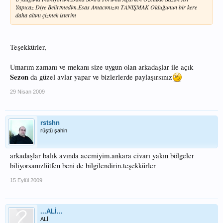
Yapıcaz Diye Belirtmedim.Esas Amacımızın TANIŞMAK Olduğunun bir kere
daha altını çizmek isterim
Teşekkürler,
Umarım zamanı ve mekanı size uygun olan arkadaşlar ile açık
Sezon
da güzel avlar yapar ve bizlerlerde paylaşırsınız
29 Nisan 2009
rstshn
rüştü şahin
arkadaşlar balık avında acemiyim.ankara civarı yakın bölgeler
biliyorsanızlütfen beni de bilgilendirin.teşekkürler
15 Eylül 2009
...ALİ...
ALİ