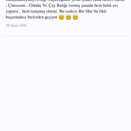
, Çinsazanı , Gümüş Ve Çay Balığı varmış şuanda hem balık avı
yaparız , hem tanışmış oluruz. Bu sadece Bir fikir bu fikri
başarmaksa bizlerden geçiyor
28 Nisan 2009