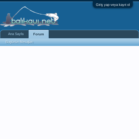
Giriş yap veya kayıt ol
Ana Sayfa
Forum
Bugünün Mesajları