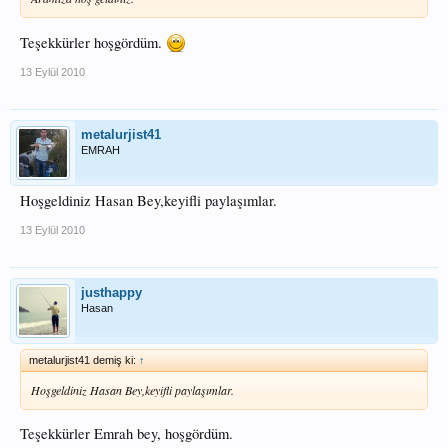
Teşekkürler hoşgördüm.
13 Eylül 2010
metalurjist41
EMRAH
Hoşgeldiniz Hasan Bey,keyifli paylaşımlar.
13 Eylül 2010
justhappy
Hasan
metalurjist41 demiş ki:
↑
Hoşgeldiniz Hasan Bey,keyifli paylaşımlar.
Teşekkürler Emrah bey, hoşgördüm.