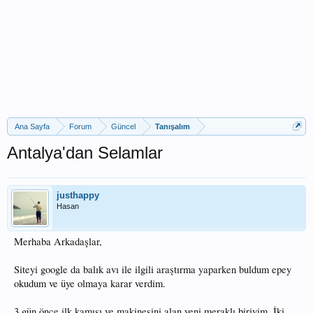
Ana Sayfa
Forum
Güncel
Tanışalım
Antalya'dan Selamlar
justhappy
Hasan
Merhaba Arkadaşlar,
Siteyi google da balık avı ile ilgili araştırma yaparken buldum epey
okudum ve üye olmaya karar verdim.
3 gün önce ilk kamışı ve makinesini alan yeni meraklı biriyim. İki