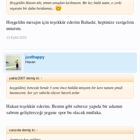
Hoşgeldin Hasan abi, aman umudun kırılmasın. Bir kez balık tutan, o zevki
yaşayan bir daha bırakamaz..
Hoşgeldin mesajın için teşekkür ederim Bahadır, hepimize rastgelsin
umarım.
13 Eylül 2010
justhappy
Hasan
yalniz2007 demiş ki:
↑
hoşgeldiniz bencede bende 3 sene önce balıkla tanıştım bir kere tuttum şimdi
hastasıyım. her şey sabırla oluyor hayırlı avlar
Hakan teşekkür ederim. Benim gibi sabırsız yapıda bir adamın
sabrını geliştireceği yegane spor bu olacak mutlaka.
canzola demiş ki:
↑
Aramıza hoş geldiniz.