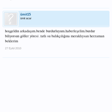
ümit15
ümit acar
hoşgeldin arkadaşım.bende burdurluyum.haberleşelim.burdur
biliyorsun göller yöresi .tatlı su balıkçılığına meraklıysan herzaman
beklerim
27 Eylül 2010