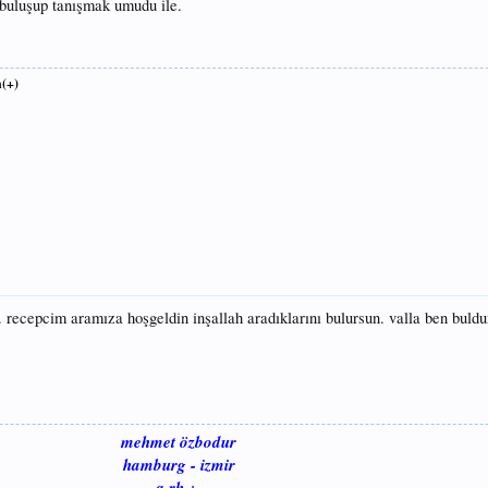
 buluşup tanışmak umudu ile.
(+)
. recepcim aramıza hoşgeldin inşallah aradıklarını bulursun. valla ben buld
mehmet özbodur
hamburg - izmir
a rh +