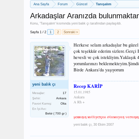
Ana Sayfa
Forum
Güncel
Tanışalım
Arkadaşlar Aranızda bulunmakta
Konu, '
Tanışalım
' kısmında
yeni balık çı
tarafından paylaşıldı.
Sayfa 1 / 2
1
2
Sonraki >
Herkese selam arkadaşlar bu güzel 
çok teşekkür ederim sizlere.Gerçi
hevesli ve çok istekliyim.Yaklaşık
yorumlarınızı beklemekteyim.Şimd
Birde Ankara'da yaşıyorum
yeni balık çı
Recep KARİP
15.01.1985
Mesajlar:
17
Ankara
Şehir:
Ankara
A Rh +
Favori Kamış:
Olta
En İyi Avı:
Bekir ( 700 gr )
şєняιηιη мιℓℓιуєтçιѕι σℓαмαуαη ναтαηıη
yeni balık çı
,
30 Ekim 2007