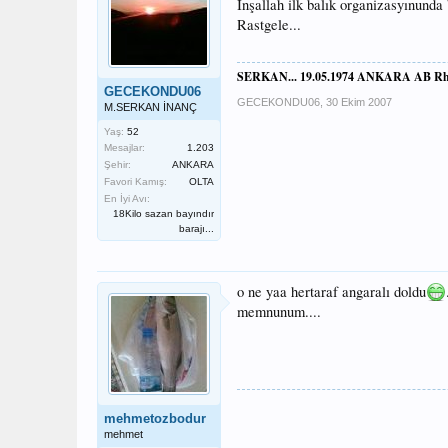
İnşallah ilk balık organizasyınunda
Rastgele...
SERKAN... 19.05.1974 ANKARA AB Rh
GECEKONDU06
GECEKONDU06
,
30 Ekim 2007
M.SERKAN İNANÇ
Yaş:
52
Mesajlar:
1.203
Şehir:
ANKARA
Favori Kamış:
OLTA
En İyi Avı:
18Kilo sazan bayındır
barajı...
o ne yaa hertaraf angaralı doldu
memnunum....
mehmetozbodur
mehmet