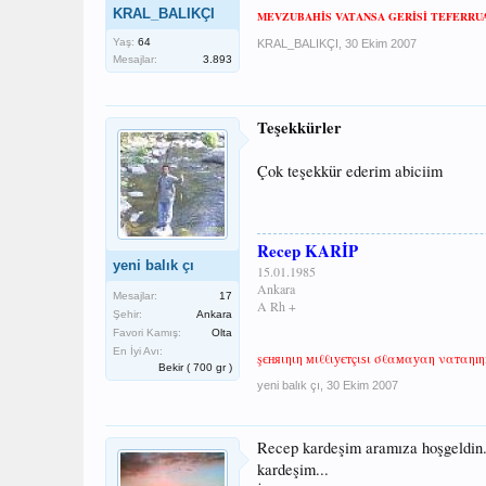
KRAL_BALIKÇI
MEVZUBAHİS VATANSA GERİSİ TEFERRUA
Yaş:
64
KRAL_BALIKÇI
,
30 Ekim 2007
Mesajlar:
3.893
Teşekkürler
Çok teşekkür ederim abiciim
Recep KARİP
yeni balık çı
15.01.1985
Ankara
Mesajlar:
17
A Rh +
Şehir:
Ankara
Favori Kamış:
Olta
En İyi Avı:
şєняιηιη мιℓℓιуєтçιѕι σℓαмαуαη ναтαηıη
Bekir ( 700 gr )
yeni balık çı
,
30 Ekim 2007
Recep kardeşim aramıza hoşgeldin. 
kardeşim...