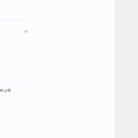
#4
um çok