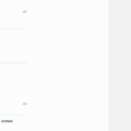
#2
#3
 o zaman