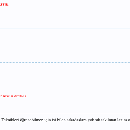
TTIR.
ıη вєкçιѕι σℓαмαz
Teknikleri öğrenebilmen için işi bilen arkadaşlara çok sık takılman lazım