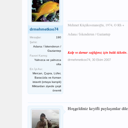
Mehmet Küçükosmanoğlu, 1974, O Rh +
drmehmetkoo74
Adana / İskenderun / Gaziantep
Mesajlar:
190
Şehir:
Adana / İskenderun /
Gaziantep
Kalp ve damar sağlığınız için balık tüketin.
Favori Kamış:
drmehmetkoo74
,
30 Ekim 2007
Yalnızca ve yalnızca
olta
En İyi Avı:
Mercan, Çupra, Lüfer,
Baracüda ve Azman
istavrit (ortaya karışık)
Miktardan ziyede çeşit
önemli
Hoşgeldiniz keyifli paylaşımlar dil