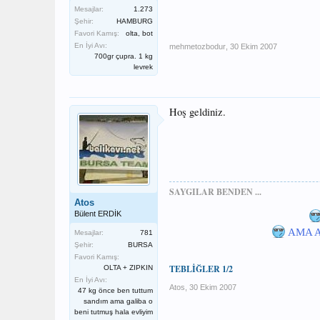
Mesajlar:
1.273
Şehir:
HAMBURG
Favori Kamış:
olta, bot
En İyi Avı:
mehmetozbodur
,
30 Ekim 2007
700gr çupra. 1 kg
levrek
Hoş geldiniz.
SAYGILAR BENDEN ...
Atos
Bülent ERDİK
AMA A
Mesajlar:
781
Şehir:
BURSA
Favori Kamış:
TEBLİĞLER 1/2
OLTA + ZIPKIN
En İyi Avı:
Atos
,
30 Ekim 2007
47 kg önce ben tuttum
sandım ama galiba o
beni tutmuş hala evliyim