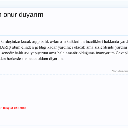
n onur duyarım
kardeşinize kucak açıp balık avlama tekniklerinin incelikleri hakkında yard
 BARIŞ abim elinden geldiği kadar yardımcı olacak ama sizlerdende yardım
 4 senedir balık avı yapıyorum ama hala amatör olduğuma inanıyorum.Cevapla
iden herkesle memnun oldum diyorum.
Son düzen
ıη вєкçιѕι σℓαмαz