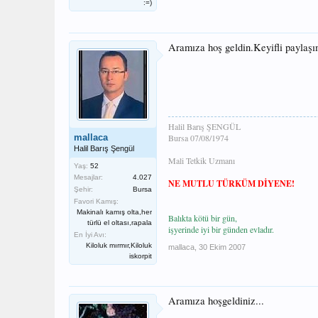
:=)
Aramıza hoş geldin.Keyifli paylaşı
Halil Barış ŞENGÜL
mallaca
Bursa 07/08/1974
Halil Barış Şengül
Mali Tetkik Uzmanı
Yaş:
52
Mesajlar:
4.027
NE MUTLU TÜRKÜM DİYENE!
Şehir:
Bursa
Favori Kamış:
Makinalı kamış olta,her
Balıkta kötü bir gün,
türlü el oltası,rapala
işyerinde iyi bir günden evladır.
En İyi Avı:
Kiloluk mırmır,Kiloluk
mallaca
,
30 Ekim 2007
iskorpit
Aramıza hoşgeldiniz...