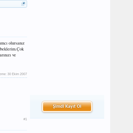
ımcı olursanız
 beklerim.Çok
rınızı ve
leme:
30 Ekim 2007
Şimdi Kayıt Ol
#1