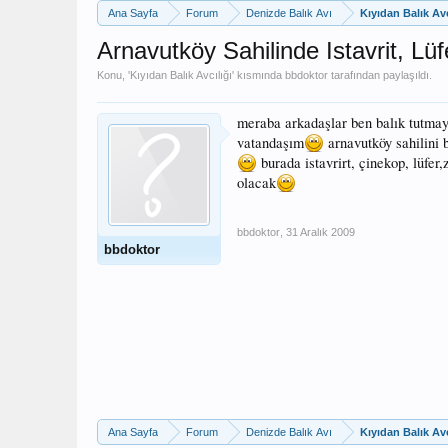
Ana Sayfa
Forum
Denizde Balık Avı
Kıyıdan Balık Avc
Arnavutköy Sahilinde Istavrit, Lüf
Konu, '
Kıyıdan Balık Avcılığı
' kısmında
bbdoktor
tarafından paylaşıldı.
meraba arkadaşlar ben balık tutmaya
vatandaşım
arnavutköy sahilini 
burada istavrirt, çinekop, lüfer,
olacak
bbdoktor
,
31 Aralık 2009
bbdoktor
Ana Sayfa
Forum
Denizde Balık Avı
Kıyıdan Balık Avc