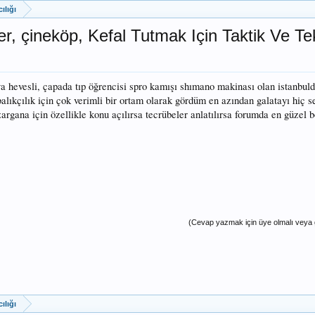
ılığı
er, çineköp, Kefal Tutmak Için Taktik Ve Te
 hevesli, çapada tıp öğrencisi spro kamışı shımano makinası olan istanbuld
balıkçılık için çok verimli bir ortam olarak gördüm en azından galatayı hiç
zargana için özellikle konu açılırsa tecrübeler anlatılırsa forumda en güzel 
(Cevap yazmak için üye olmalı veya g
ılığı