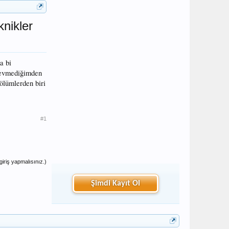
knikler
a bi
 sevmediğimden
bölümlerden biri
#1
iriş yapmalısınız.)
Şimdi Kayıt Ol