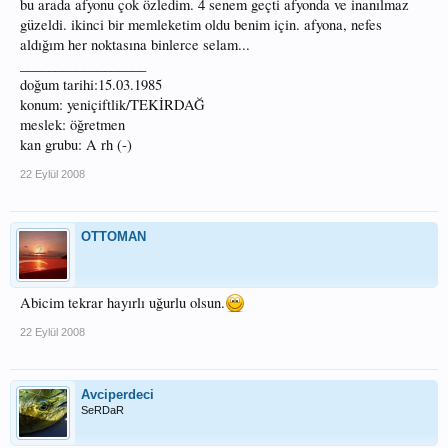
bu arada afyonu çok özledim. 4 senem geçti afyonda ve inanılmaz
güzeldi. ikinci bir memleketim oldu benim için. afyona, nefes
aldığım her noktasına binlerce selam...
__________________
doğum tarihi:15.03.1985
konum: yeniçiftlik/TEKİRDAĞ
meslek: öğretmen
kan grubu: A rh (-)
22 Eylül 2008
OTTOMAN
Abicim tekrar hayırlı uğurlu olsun.
22 Eylül 2008
Avciperdeci
SeRDaR