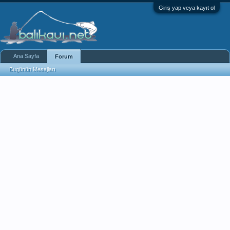
Giriş yap veya kayıt ol
Ana Sayfa
Forum
Bugünün Mesajları