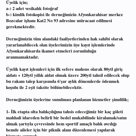
Üyelik için;
a-) 2 adet vesikalık fotoğraf
b-) kimlik fotokopisi ile derneğimizin Afyonkarahisar merkez
Bozcalar işhanı Kat2 No 93 adresine müracaat edilmesi
gerekmektedir.
Derneğimizin tüm alandaki faaliyetlerinden hak sahibi olarak
yararlanabilecek olan üyelerimizin üye kayıt işlemlerinde
Afyonkarahisarda ikamet etmeleri zorunluluğu
aranmamaktadır.
Üyelik kayıt işlemleri için ilk sefere mahsus olarak 80ytl giriş
aidatı + 120ytl yıllık aidat olmak üzere 200ytl tahsil edilecek olup
bu rakam talep karşısında 6'şar aylık dönemlerde ödenmek
koşulu ile 2 eşit taksite bölünebilecektir.
Derneğimizin üyelerine sunulması planlanan hizmetler şimdilik;
1- İlk etapta olta balıkçılığına tahsis edeceğimiz bir kaç göleti
mahhali idareden belirli bir bedel mukabilinde kiralamak/satın
almak şartıyla çevresinde hem sportif amaçlı balık avcılığı
hemde aileler için bir piknik alanı düzenlemesi yapılarak
hizmete sunmak,