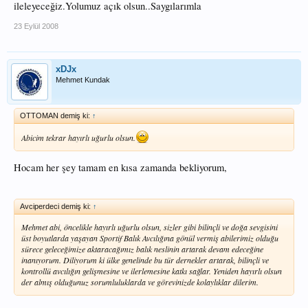
ileleyeceğiz.Yolumuz açık olsun..Saygılarımla
23 Eylül 2008
xDJx
Mehmet Kundak
OTTOMAN demiş ki:
↑
Abicim tekrar hayırlı uğurlu olsun.
Hocam her şey tamam en kısa zamanda bekliyorum,
Avciperdeci demiş ki:
↑
Mehmet abi, öncelikle hayırlı uğurlu olsun, sizler gibi bilinçli ve doğa sevgisini
üst boyutlarda yaşayan Sportif Balık Avcılığına gönül vermiş abilerimiz olduğu
sürece geleceğimize aktaracağımız balık neslinin artarak devam edeceğine
inanıyorum. Diliyorum ki ülke genelinde bu tür dernekler artarak, bilinçli ve
kontrollü avcılığın gelişmesine ve ilerlemesine katkı sağlar. Yeniden hayırlı olsun
der almış olduğunuz sorumluluklarda ve görevinizde kolaylıklar dilerim.