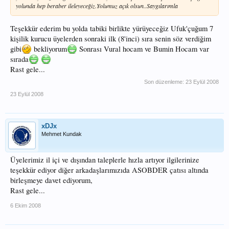
yolunda hep beraber ileleyeceğiz.Yolumuz açık olsun..Saygılarımla
Teşekkür ederim bu yolda tabiki birlikte yürüyeceğiz Ufuk'çuğum 7
kişilik kurucu üyelerden sonraki ilk (8'inci) sıra senin söz verdiğim
gibi
bekliyorum
Sonrası Vural hocam ve Bumin Hocam var
sırada
Rast gele...
Son düzenleme:
23 Eylül 2008
23 Eylül 2008
xDJx
Mehmet Kundak
Üyelerimiz il içi ve dışından taleplerle hızla artıyor ilgilerinize
teşekkür ediyor diğer arkadaşlarımızıda ASOBDER çatısı altında
birleşmeye davet ediyorum,
Rast gele...
6 Ekim 2008