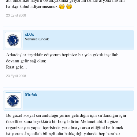
abi öncelikle hayırlı olsun.yakında gelyorum bende afyona misafir
balıkçı kabul adiyormusunuz.
23 Eylül 2008
xDJx
Mehmet Kundak
Arkadaşlar teşekkür ediyorum hepinize bir yola çıktık inşallah
devamı gelir sağ olun;
Rast gele...
23 Eylül 2008
03ufuk
Bu güzel sosyal sorumluluğu yerine getirdiğin için sırtlandığın için
öncellike sana teşekkürü bir borç bilirim Mehmet abi.Bu güzel
organizasyon yapısı içerisinde yer almayı arzu ettiğimi belirtmek
istiyorum .İnşaallah bilinçli olta balıkçılığı yolunda hep beraber