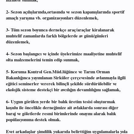
2- Sezon açılışlarında,ortasında ve sezon kapanışlarında sportif
amaçlı yarışma vb. organizasyonları düzenlemek,
3- Tüm sezon boyunca dernekçe araç/araçlar kiralanarak
muhtelif zamanlarda farklı bölgelerde av günü/günleri
düzenlemek,
4- Sezon başlangıcı ve içinde üyelerimize maaliyetine muhtelif
olta malzemelerini temin edip sunmak,
5- Koruma Kontrol Gen.Müd.lüğünce ve Tarım Orman
Bakanlığınca yayımlanan Sirküler çerçevesinde avlanmayla ilgili
eğitici seminerler vererek bilinçli şekilde sürdürülebilir ve
ekolojik sisteme destekçi bir avcılığın devamlılığını sağlamak,
6- Uygun görülen yerde bir balık üretim tesisi oluşturmak
koşulu ile öncelikle derneğimize ait avlaklarda sonrası diğer
baraj ve göletlerde resmi birimlerinde onayını alarak balık
popülasyonuna destek olmak.
Evet arkadaşlar şimdilik yukarıda belirttiğim uygulamalarla yola