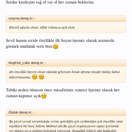
Serdar kardeşim sağ ol var ol her zaman beklerim,
smyrna demiş ki:
↑
Hayırlı uğurlu olsun. Allah yolunuzu açık etsin.
Sevil hanım sizide özellikle ilk bayan üyemiz olarak aramızda
görmek mutluluk verir bize
KingFish_Lüfer demiş ki:
↑
abi öncelikle hayırlı olsun.yakında gelyorum bende afyona misafir balıkçı kabul
adiyormusunuz.
Tabiki neden olmasın önce misafirimiz sonrası üyemiz olarak her
zaman kapımız açık
03ufuk demiş ki:
↑
Bu güzel sosyal sorumluluğu yerine getirdiğin için sırtlandığın için öncellike sana
teşekkürü bir borç bilirim Mehmet abi.Bu güzel organizasyon yapısı içerisinde
yer almayı arzu ettiğimi belirtmek istiyorum .İnşaallah bilinçli olta balıkçılığı