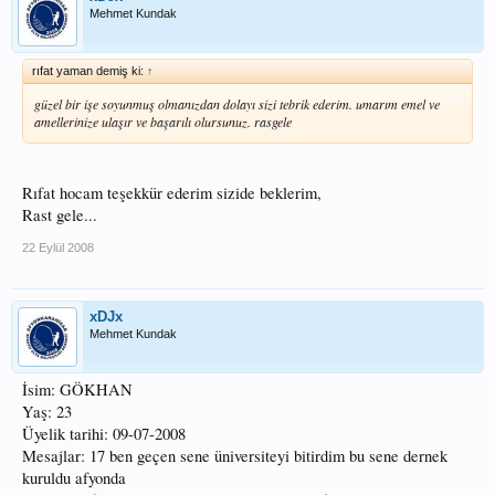
Mehmet Kundak
rıfat yaman demiş ki:
↑
güzel bir işe soyunmuş olmanızdan dolayı sizi tebrik ederim. umarım emel ve
amellerinize ulaşır ve başarılı olursunuz. rasgele
Rıfat hocam teşekkür ederim sizide beklerim,
Rast gele...
22 Eylül 2008
xDJx
Mehmet Kundak
İsim: GÖKHAN
Yaş: 23
Üyelik tarihi: 09-07-2008
Mesajlar: 17 ben geçen sene üniversiteyi bitirdim bu sene dernek
kuruldu afyonda