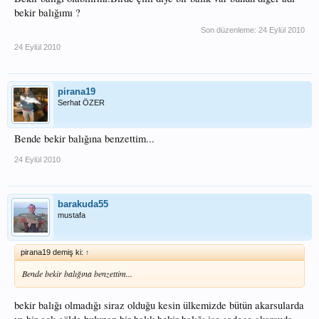
bekir balığımı ?
Son düzenleme:
24 Eylül 2010
24 Eylül 2010
pirana19
Serhat ÖZER
Bende bekir balığına benzettim...
24 Eylül 2010
barakuda55
mustafa
pirana19 demiş ki:
↑
Bende bekir balığına benzettim...
bekir balığı olmadığı siraz olduğu kesin ülkemizde bütün akarsularda