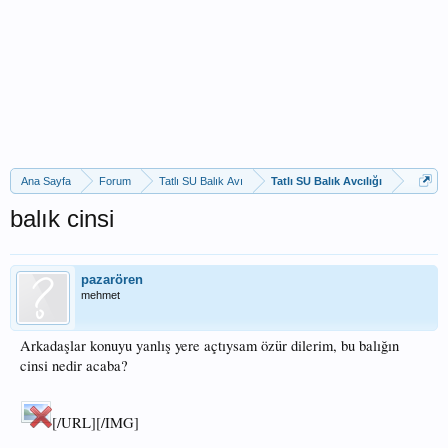
Ana Sayfa
Forum
Tatlı SU Balık Avı
Tatlı SU Balık Avcılığı
balık cinsi
pazarören
mehmet
Arkadaşlar konuyu yanlış yere açtıysam özür dilerim, bu balığın
cinsi nedir acaba?
[/URL][/IMG]