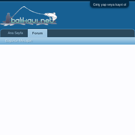
Giriş yap veya kayıt ol
Ana Sayfa
Forum
Bugünün Mesajları