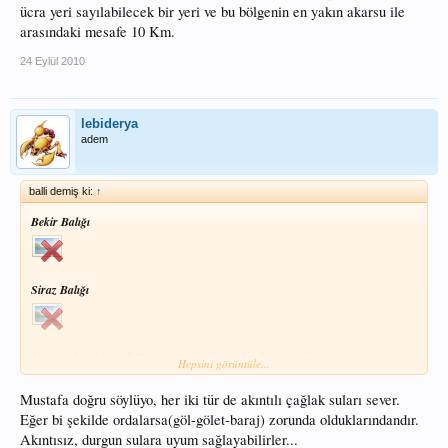
ücra yeri sayılabilecek bir yeri ve bu bölgenin en yakın akarsu ile
arasındaki mesafe 10 Km.
24 Eylül 2010
lebiderya
adem
balli demiş ki:
↑
Bekir Balığı
Siraz Balığı
Mustafa her iki tür de Tortum Gölü'nden. Avlanılan yer gölün en ücra yeri
Hepsini görüntüle...
sayılabilecek bir yeri ve bu bölgenin en yakın akarsu ile arasındaki mesafe 10
Km.
Mustafa doğru söylüyo, her iki tür de akıntılı çağlak suları sever.
Eğer bi şekilde ordalarsa(göl-gölet-baraj) zorunda olduklarındandır.
Akıntısız, durgun sulara uyum sağlayabilirler...