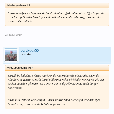
lebiderya demiş ki:
↑
Mustafa doğru söylüyo, her iki tür de akıntılı çağlak suları sever. Eğer bi şekilde
ordalarsa(göl-gölet-baraj) zorunda olduklarındandır. Akıntısız, durgun sulara
uyum sağlayabilirler...
24 Eylül 2010
barakuda55
mustafa
wildyaban demiş ki:
↑
Sürekli bu balıkları avlayan Nuri bey de fotoğraflarıyla göstermiş. Bizim de
Altınkaya ve Hasan Uğurlu baraj göllerinde nehir girişinden neredeyse 100 km
uzakta da avlamışlığımız var. Sanırım siz yanlış biliyorsunuz, yada bir şeyi
atlıyorsunuz.
==========
birde kızıl ırmakta yakaladığımız bekir balıklarında alabalığın kine benzeyen
benekler oluyordu resimde ki balıkta göremedim.