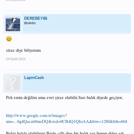
DEREBEY86
iBrAhİm
siraz diye biliyorum
24 Eylül 2010
LapinCash
Pek emin değilim ama evet şiraz olabilir.Sarı balık diyede geçiyor..
http://www.google.com.tr/images?
um=...6g4Qacm9meDQ&ved=0CB4Q1QIoAA&biw=1280&bih=604
Bekir balığı olabilirmi.Birde çilli diye bir balık var bunun diğer adı