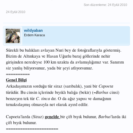
Son düzenleme:
24 Eylül 2010
24 Eylül 2010
wildyaban
Erdem Karaca
Sürekli bu balıkları avlayan Nuri bey de fotoğraflarıyla göstermiş.
Bizim de Altınkaya ve Hasan Uğurlu baraj göllerinde nehir
girişinden neredeyse 100 km uzakta da avlamışlığımız var. Sanırım
siz yanlış biliyorsunuz, yada bir şeyi atlıyorsunuz.
==========
Genel Bilgi
Capoeta
Arkadaşımızın sorduğu tür siraz (sarıbalık), yani bir
Barbus
türüdür. Bu cinsin içlerinde bıyıklı balığa (bekir) (=
cinsi)
C. tinca
benzeyen tek tür
dır. O da ağız yapısı ve damağının
tırnaksılaşmış olmasıyla net olarak ayırd edilir.
genelde
Barbus
Capoeta'larda (Siraz)
bir çift bıyık bulunur,
'larda iki
çift bıyık bulunur.
======================