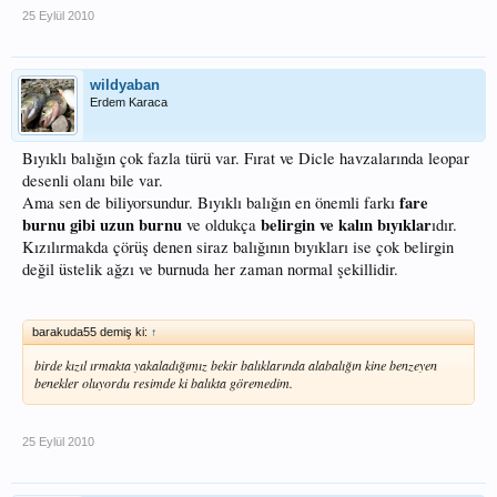
25 Eylül 2010
wildyaban
Erdem Karaca
Bıyıklı balığın çok fazla türü var. Fırat ve Dicle havzalarında leopar
desenli olanı bile var.
fare
Ama sen de biliyorsundur. Bıyıklı balığın en önemli farkı
burnu gibi uzun burnu
belirgin ve kalın bıyıklar
ve oldukça
ıdır.
Kızılırmakda çörüş denen siraz balığının bıyıkları ise çok belirgin
değil üstelik ağzı ve burnuda her zaman normal şekillidir.
barakuda55 demiş ki:
↑
birde kızıl ırmakta yakaladığımız bekir balıklarında alabalığın kine benzeyen
benekler oluyordu resimde ki balıkta göremedim.
25 Eylül 2010