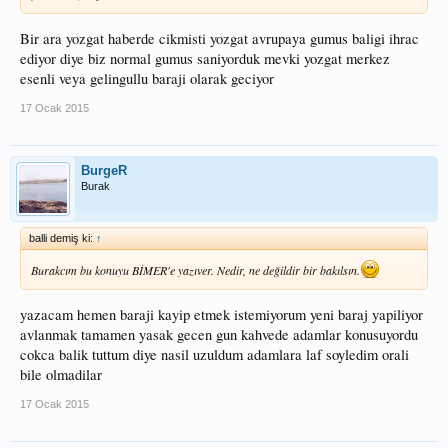
Bir ara yozgat haberde cikmisti yozgat avrupaya gumus baligi ihrac
ediyor diye biz normal gumus saniyorduk mevki yozgat merkez
esenli veya gelingullu baraji olarak geciyor
17 Ocak 2015
BurgeR
Burak
balli demiş ki:
↑
Burakcım bu konuyu BİMER'e yazıver. Nedir, ne değildir bir bakılsın.
yazacam hemen baraji kayip etmek istemiyorum yeni baraj yapiliyor
avlanmak tamamen yasak gecen gun kahvede adamlar konusuyordu
cokca balik tuttum diye nasil uzuldum adamlara laf soyledim orali
bile olmadilar
17 Ocak 2015