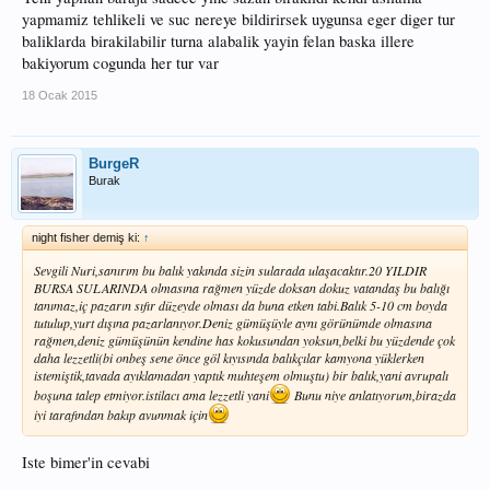
yapmamiz tehlikeli ve suc nereye bildirirsek uygunsa eger diger tur
baliklarda birakilabilir turna alabalik yayin felan baska illere
bakiyorum cogunda her tur var
18 Ocak 2015
BurgeR
Burak
night fisher demiş ki:
↑
Sevgili Nuri,sanırım bu balık yakında sizin sularada ulaşacaktır.20 YILDIR
BURSA SULARINDA olmasına rağmen yüzde doksan dokuz vatandaş bu balığı
tanımaz,iç pazarın sıfır düzeyde olması da buna etken tabi.Balık 5-10 cm boyda
tutulup,yurt dışına pazarlanıyor.Deniz gümüşüyle aynı görünümde olmasına
rağmen,deniz gümüşünün kendine has kokusundan yoksun,belki bu yüzdende çok
daha lezzetli(bi onbeş sene önce göl kıyısında balıkçılar kamyona yüklerken
istemiştik,tavada ayıklamadan yaptık muhteşem olmuştu) bir balık,yani avrupalı
boşuna talep etmiyor.istilacı ama lezzetli yani
Bunu niye anlatıyorum,birazda
iyi tarafından bakıp avunmak için
Iste bimer'in cevabi