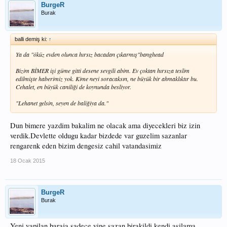
BurgeR
Burak
balli demiş ki:
↑
Ya da "öküz evden olunca hırsız bacadan çıkarmış"banghead
Bizim BİMER işi güme gitti desene sevgili abim. Ev çoktan hırsıza teslim
edilmişte haberimiz yok. Kime neyi soracaksın, ne büyük bir ahmaklıktır bu.
Cehalet, en büyük caniliği de koynunda besliyor.
"Lehanet gelsin, seyen de baliğiya da."
Dun bimere yazdim bakalim ne olacak ama diyecekleri biz izin
verdik.Devlette oldugu kadar bizdede var guzelim sazanlar
rengarenk eden bizim dengesiz cahil vatandasimiz
18 Ocak 2015
BurgeR
Burak
Yeni yapilan baraja sadece yine sazan birakildi kendi asilama