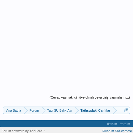
(Cevap yazmak için üye olmalı veya giriş yapmalısınız.)
Ana Sayfa
Forum
Tatlı SU Balık Avı
Tatlısudaki Canlılar
İletişim
Yardım
Forum software by XenForo™
Kullanım Sözleşmesi