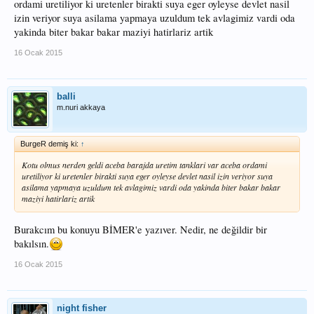
ordami uretiliyor ki uretenler birakti suya eger oyleyse devlet nasil
izin veriyor suya asilama yapmaya uzuldum tek avlagimiz vardi oda
yakinda biter bakar bakar maziyi hatirlariz artik
16 Ocak 2015
balli
m.nuri akkaya
BurgeR demiş ki:
↑
Kotu olmus nerden geldi aceba barajda uretim tanklari var aceba ordami
uretiliyor ki uretenler birakti suya eger oyleyse devlet nasil izin veriyor suya
asilama yapmaya uzuldum tek avlagimiz vardi oda yakinda biter bakar bakar
maziyi hatirlariz artik
Burakcım bu konuyu BİMER'e yazıver. Nedir, ne değildir bir
bakılsın.
16 Ocak 2015
night fisher