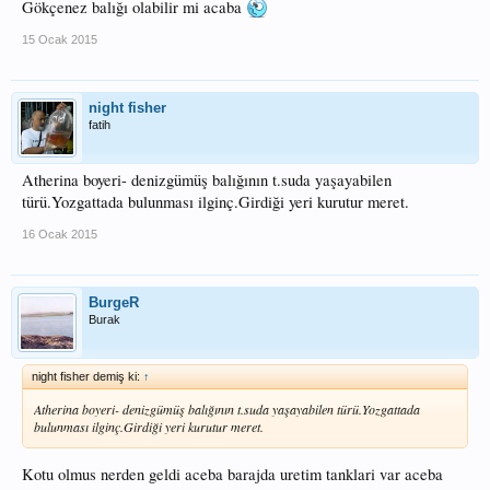
Gökçenez balığı olabilir mi acaba
15 Ocak 2015
night fisher
fatih
Atherina boyeri- denizgümüş balığının t.suda yaşayabilen
türü.Yozgattada bulunması ilginç.Girdiği yeri kurutur meret.
16 Ocak 2015
BurgeR
Burak
night fisher demiş ki:
↑
Atherina boyeri- denizgümüş balığının t.suda yaşayabilen türü.Yozgattada
bulunması ilginç.Girdiği yeri kurutur meret.
Kotu olmus nerden geldi aceba barajda uretim tanklari var aceba