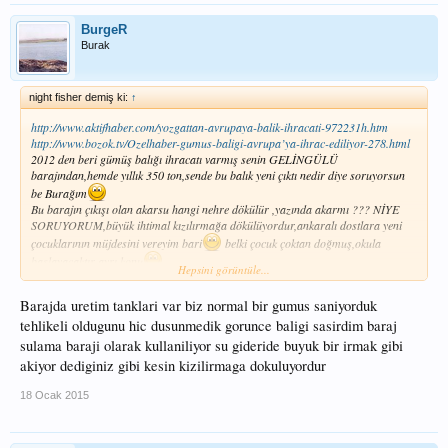
BurgeR
Burak
night fisher demiş ki:
↑
http://www.aktifhaber.com/yozgattan-avrupaya-balik-ihracati-972231h.htm
http://www.bozok.tv/Ozelhaber-gumus-baligi-avrupa’ya-ihrac-ediliyor-278.html
2012 den beri gümüş balığı ihracatı varmış senin GELİNGÜLÜ
barajından,hemde yıllık 350 ton,sende bu balık yeni çıktı nedir diye soruyorsun
be Burağım
Bu barajın çıkışı olan akarsu hangi nehre dökülür ,yazında akarmı ??? NİYE
SORUYORUM,büyük ihtimal kızılırmağa dökülüyordur,ankaralı dostlara yeni
çocuklarının müjdesini vereyim bari
belki çocuk çoktan doğmuş,okula
başlayacaktır ayrı konu
Hepsini görüntüle...
BU HABERDE iznik gölünde gümüşün yarattığı sonuç gösterilmekde
Barajda uretim tanklari var biz normal bir gumus saniyorduk
http://www.denizhaber.com.tr/sonunda-iznik-golunde-balik-kalmadi-haber-
tehlikeli oldugunu hic dusunmedik gorunce baligi sasirdim baraj
50901.htm
sulama baraji olarak kullaniliyor su gideride buyuk bir irmak gibi
akiyor dediginiz gibi kesin kizilirmaga dokuluyordur
18 Ocak 2015