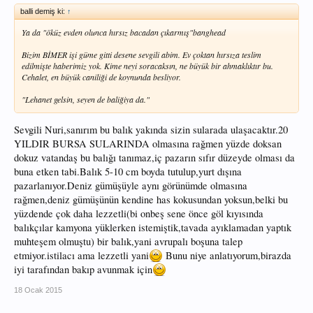
balli demiş ki:
↑
Ya da "öküz evden olunca hırsız bacadan çıkarmış"banghead
Bizim BİMER işi güme gitti desene sevgili abim. Ev çoktan hırsıza teslim
edilmişte haberimiz yok. Kime neyi soracaksın, ne büyük bir ahmaklıktır bu.
Cehalet, en büyük caniliği de koynunda besliyor.
"Lehanet gelsin, seyen de baliğiya da."
Sevgili Nuri,sanırım bu balık yakında sizin sularada ulaşacaktır.20
YILDIR BURSA SULARINDA olmasına rağmen yüzde doksan
dokuz vatandaş bu balığı tanımaz,iç pazarın sıfır düzeyde olması da
buna etken tabi.Balık 5-10 cm boyda tutulup,yurt dışına
pazarlanıyor.Deniz gümüşüyle aynı görünümde olmasına
rağmen,deniz gümüşünün kendine has kokusundan yoksun,belki bu
yüzdende çok daha lezzetli(bi onbeş sene önce göl kıyısında
balıkçılar kamyona yüklerken istemiştik,tavada ayıklamadan yaptık
muhteşem olmuştu) bir balık,yani avrupalı boşuna talep
etmiyor.istilacı ama lezzetli yani
Bunu niye anlatıyorum,birazda
iyi tarafından bakıp avunmak için
18 Ocak 2015