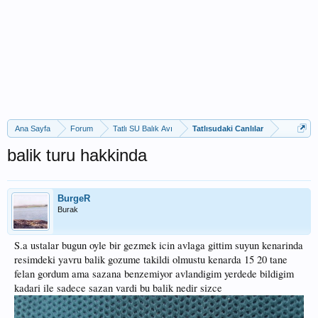
Ana Sayfa
Forum
Tatlı SU Balık Avı
Tatlısudaki Canlılar
balik turu hakkinda
BurgeR
Burak
S.a ustalar bugun oyle bir gezmek icin avlaga gittim suyun kenarinda
resimdeki yavru balik gozume takildi olmustu kenarda 15 20 tane
felan gordum ama sazana benzemiyor avlandigim yerdede bildigim
kadari ile sadece sazan vardi bu balik nedir sizce