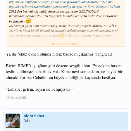
http://www.aktifhaber.com/yozgattan-avrupaya-balik-ihracati-972231h.htm
http://www.bozok.tv/Ozelhaber-gumus-baligi-avrupa’ya-ihrac-ediliyor-278.html
2012 den beri gümüş balığı ihracatı varmış senin GELİNGÜLÜ
barajından,hemde yıllık 350 ton,sende bu balık yeni çıktı nedir diye soruyorsun
be Burağım
Bu barajın çıkışı olan akarsu hangi nehre dökülür ,yazında akarmı ??? NİYE
SORUYORUM,büyük ihtimal kızılırmağa dökülüyordur,ankaralı dostlara yeni
çocuklarının müjdesini vereyim bari
belki çocuk çoktan doğmuş,okula
başlayacaktır ayrı konu
Hepsini görüntüle...
BU HABERDE iznik gölünde gümüşün yarattığı sonuç gösterilmekde
Ya da "öküz evden olunca hırsız bacadan çıkarmış"banghead
http://www.denizhaber.com.tr/sonunda-iznik-golunde-balik-kalmadi-haber-
50901.htm
Bizim BİMER işi güme gitti desene sevgili abim. Ev çoktan hırsıza
teslim edilmişte haberimiz yok. Kime neyi soracaksın, ne büyük bir
ahmaklıktır bu. Cehalet, en büyük caniliği de koynunda besliyor.
"Lehanet gelsin, seyen de baliğiya da."
17 Ocak 2015
night fisher
fatih