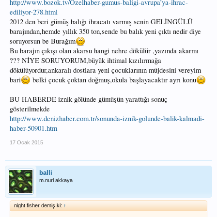
http://www.bozok.tv/Ozelhaber-gumus-baligi-avrupa’ya-ihrac-
ediliyor-278.html
2012 den beri gümüş balığı ihracatı varmış senin GELİNGÜLÜ
barajından,hemde yıllık 350 ton,sende bu balık yeni çıktı nedir diye
soruyorsun be Burağım
Bu barajın çıkışı olan akarsu hangi nehre dökülür ,yazında akarmı
??? NİYE SORUYORUM,büyük ihtimal kızılırmağa
dökülüyordur,ankaralı dostlara yeni çocuklarının müjdesini vereyim
bari
belki çocuk çoktan doğmuş,okula başlayacaktır ayrı konu
BU HABERDE iznik gölünde gümüşün yarattığı sonuç
gösterilmekde
http://www.denizhaber.com.tr/sonunda-iznik-golunde-balik-kalmadi-
haber-50901.htm
17 Ocak 2015
balli
m.nuri akkaya
night fisher demiş ki:
↑