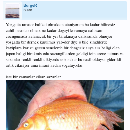
BurgeR
Burak
Yozgatta amator balikci olmaktan utaniyorum bu kadar bilincsiz
cahil insanlar olmaz ne kadar dogayi korumaya calissam
cocugumada avlanacak bir yer birakmaya calissamda olmuyor
yozgatta bir dernek kurulmus yab-der diye o bile simdilerde
kayiplara karisti gecen senelerde bir dengesiz suya sus baligi olan
japon baligi birakmis oda sazangillerden geldigi icin urene tutmus ve
sazanlar renkli renkli cikiyordu cok sukur bu nasil olduysa giderildi
artik cikmiyor ama insani avdan sogutuyorlar
iste bir zamanlar cikan sazanlar