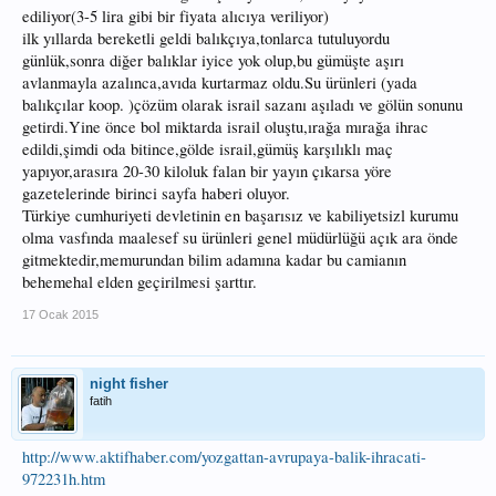
ediliyor(3-5 lira gibi bir fiyata alıcıya veriliyor)
ilk yıllarda bereketli geldi balıkçıya,tonlarca tutuluyordu
günlük,sonra diğer balıklar iyice yok olup,bu gümüşte aşırı
avlanmayla azalınca,avıda kurtarmaz oldu.Su ürünleri (yada
balıkçılar koop. )çözüm olarak israil sazanı aşıladı ve gölün sonunu
getirdi.Yine önce bol miktarda israil oluştu,ırağa mırağa ihrac
edildi,şimdi oda bitince,gölde israil,gümüş karşılıklı maç
yapıyor,arasıra 20-30 kiloluk falan bir yayın çıkarsa yöre
gazetelerinde birinci sayfa haberi oluyor.
Türkiye cumhuriyeti devletinin en başarısız ve kabiliyetsizl kurumu
olma vasfında maalesef su ürünleri genel müdürlüğü açık ara önde
gitmektedir,memurundan bilim adamına kadar bu camianın
behemehal elden geçirilmesi şarttır.
17 Ocak 2015
night fisher
fatih
http://www.aktifhaber.com/yozgattan-avrupaya-balik-ihracati-
972231h.htm