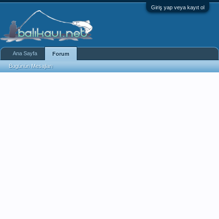
Giriş yap veya kayıt ol
Ana Sayfa
Forum
Bugünün Mesajları