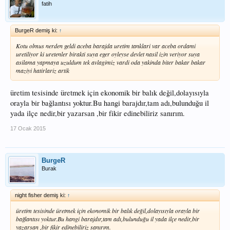
fatih
BurgeR demiş ki:
↑
Kotu olmus nerden geldi aceba barajda uretim tanklari var aceba ordami
uretiliyor ki uretenler birakti suya eger oyleyse devlet nasil izin veriyor suya
asilama yapmaya uzuldum tek avlagimiz vardi oda yakinda biter bakar bakar
maziyi hatirlariz artik
üretim tesisinde üretmek için ekonomik bir balık değil,dolayısıyla
orayla bir bağlantısı yoktur.Bu hangi barajdır,tam adı,bulunduğu il
yada ilçe nedir,bir yazarsan ,bir fikir edinebiliriz sanırım.
17 Ocak 2015
BurgeR
Burak
night fisher demiş ki:
↑
üretim tesisinde üretmek için ekonomik bir balık değil,dolayısıyla orayla bir
bağlantısı yoktur.Bu hangi barajdır,tam adı,bulunduğu il yada ilçe nedir,bir
yazarsan ,bir fikir edinebiliriz sanırım.