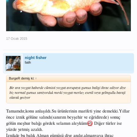
17 Ocak 2015
night fisher
fatih
BurgeR demiş ki:
↑
Bir ara yozgat haberde cikmisti yozgat avrupaya gumus baligi ihrac ediyor diye
biz normal gumus saniyorduk mevki yozgat merkez esenli veya gelingullu baraji
olarak geciyor
Tamamdır,konu anlaşıldı.Su ürünlerinin marifeti yine demekki.Yıllar
önce iznik gölüne salındı(sanırım beyşehir ve eğridirede) sonuç
gölün meşhur balığı gördek selamın aleyküm
Diğer türler ise
yüzde yetmiş azaldı.
İznikde bu balık Alman gümüşü diye anılır,almanyaya ihrac