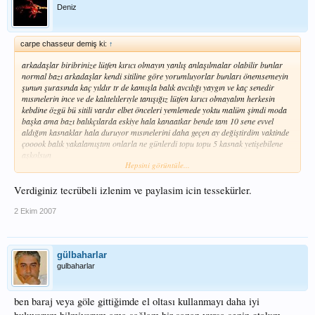
Deniz
carpe chasseur demiş ki:
↑
arkadaşlar biribrinize lütfen kırıcı olmayın yanlış anlaşılmalar olabilir bunlar
normal bazı arkadaşlar kendi sitiline göre yorumluyorlar bunları önemsemeyin
şunun şurasında kaç yıldır tr de kamışla balık avcılığı yaygın ve kaç senedir
mısınelerin ince ve de kalıtelılerıyle tanışığız lütfen kırıcı olmayalım herkesin
kebdine özgü bü sitili vardır elbet önceleri yemlemede yoktu malüm şimdi moda
başka ama bazı balıkçılarda eskiye hala kanaatkar bende tam 10 sene evvel
aldığım kasnaklar hala duruyor mısınelerini daha geçen ay değiştirdim vaktinde
çooook balık yakalamıştım onlarla ne günlerdi topu topu 5 kasnak yetişebilene
aşkolsun
Hepsini görüntüle...
ama şu varkı kamış gerçekten hüner bilgi tecrübe vede gittiğin avlağı iyi bilmek
Verdiginiz tecrübeli izlenim ve paylasim icin tessekürler.
demek sazann kolay balık değil emın olun o residekı vlakta 40-50 kıloluk dahı
sazanlar var canlı şahitler var uygunsuz avlanan tatlı su zıpkıncısı vatandaşlar
2 Ekim 2007
balıktan korktukları için zıpkını elıne bile alamamışlar v.s v.s
gülbaharlar
iyi akamalr
gulbaharlar
ben baraj veya göle gittiğimde el oltası kullanmayı daha iyi