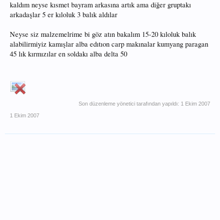
kaldım neyse kısmet bayram arkasına artık ama diğer gruptakı
arkadaşlar 5 er kıloluk 3 balık aldılar
Neyse siz malzemelrime bi göz atın bakalım 15-20 kıloluk balık
alabilirmiyiz kamışlar alba edıtıon carp makınalar kumyang paragan
45 lık kırmızılar en soldakı alba delta 50
Son düzenleme yönetici tarafından yapıldı:
1 Ekim 2007
1 Ekim 2007