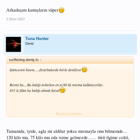
Arkadaşım kamışların süper
2 Ekim 2007
Tuna Hunter
Deniz
surffishing demiş ki:
↑
latincesini bisem.....diyarbakırda böyle deniliyor
Resmi bu....Bu balığı avlarken en az90 lık misina kullanıyorlar..
035 le filan bu balığı almak hayal
Hepsini görüntüle...
Tamamda, iyide, agla mi aldilar yoksa misinayla onu bilmemde...
120 kilo mu, 75 kilo mu oda isime gelmezde....... türü ilgime cekti,