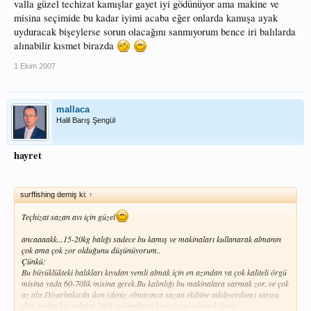
valla güzel techizat kamışlar gayet iyi gödünüyor ama makine ve
misina seçimide bu kadar iyimi acaba eğer onlarda kamışa ayak
uyduracak bişeylerse sorun olacağını sanmıyorum bence iri balılarda
alınabilir kısmet birazda
1 Ekim 2007
mallaca
Halil Barış Şengül
hayret
surffishing demiş ki:
↑
Teçhizat sazan avı için güzel
ancaaaakk...15-20kg balığı sadece bu kamış ve makinaları kullanarak almanın
çok ama çok zor olduğunu düşünüyorum..
Çünkü:
Bu büyüklükteki balıkları kıyıdan yemli almak için en azından ya çok kaliteli örgü
misina yada 60-70lik misina gerek.Bu kalınlığı bu makinalara sarmak zor..ve çok
az alır.Diyarbakırda iken (deniz olmayınca sazan ekibine takılıyordum) sarısu
diye anılan bir avlakta 70lik misinaların koptuğunu görmek beni