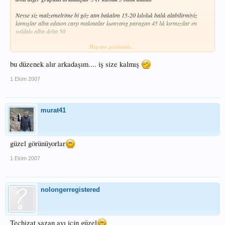
Neyse siz malzemelrime bi göz atın bakalım 15-20 kıloluk balık alabilirmiyiz
kamışlar alba edıtıon carp makınalar kumyang paragan 45 lık kırmızılar en
soldakı alba delta 50
Hepsini görüntüle...
bu düzenek alır arkadaşım.... iş size kalmış
1 Ekim 2007
murat41
güzel görünüyorlar
1 Ekim 2007
nolongerregistered
Teçhizat sazan avı için güzel