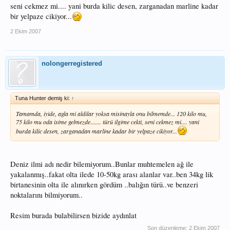
seni cekmez mi.... yani burda kilic desen, zarganadan marline kadar
bir yelpaze cikiyor...
2 Ekim 2007
nolongerregistered
Tuna Hunter demiş ki:
↑
Tamamda, iyide, agla mi aldilar yoksa misinayla onu bilmemde... 120 kilo mu,
75 kilo mu oda isime gelmezde....... türü ilgime cekti, seni cekmez mi.... yani
burda kilic desen, zarganadan marline kadar bir yelpaze cikiyor...
Deniz ilmi adı nedir bilemiyorum..Bunlar muhtemelen ağ ile
yakalanmış..fakat olta ilede 10-50kg arası alanlar var..ben 34kg lik
birtanesinin olta ile alınırken gördüm ..balığın türü..ve benzeri
noktalarını bilmiyorum..
Resim burada bulabilirsen bizide aydınlat
Son düzenleme:
2 Ekim 2007