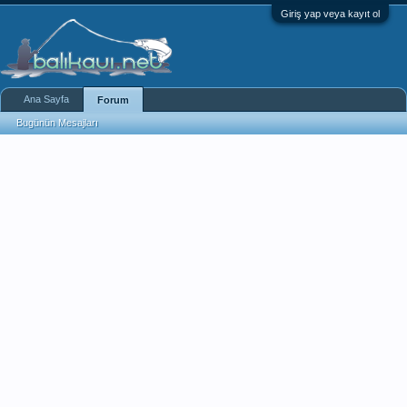
Giriş yap veya kayıt ol
Ana Sayfa
Forum
Bugünün Mesajları