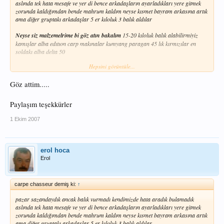
aslında tek hata mesafe ve yer di bence arkadaşların ayarladıkları yere gitmek
zorunda kaldığımdan bende mahrum kaldım neyse kısmet bayram arkasına artık
ama diğer gruptakı arkadaşlar 5 er kıloluk 3 balık aldılar
Neyse siz malzemelrime bi göz atın bakalım
15-20 kıloluk balık alabilirmiyiz
kamışlar alba edıtıon carp makınalar kumyang paragan 45 lık kırmızılar en
soldakı alba delta 50
Hepsini görüntüle...
Göz attim.....
Paylaşım teşekkürler
1 Ekim 2007
erol hoca
Erol
carpe chasseur demiş ki:
↑
pazar sazandaydık ancak balık vurmadı kendimizde hata aradık bulamadık
aslında tek hata mesafe ve yer di bence arkadaşların ayarladıkları yere gitmek
zorunda kaldığımdan bende mahrum kaldım neyse kısmet bayram arkasına artık
ama diğer gruptakı arkadaşlar 5 er kıloluk 3 balık aldılar