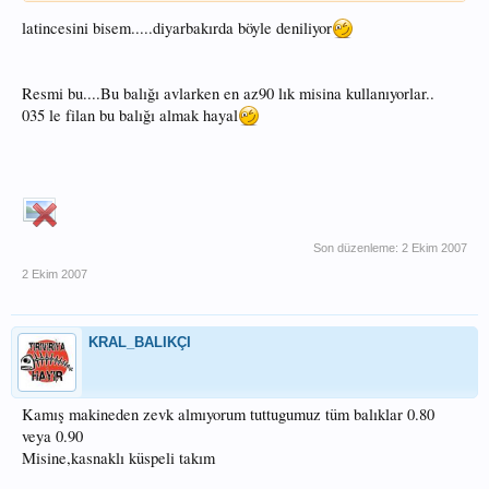
latincesini bisem.....diyarbakırda böyle deniliyor
Resmi bu....Bu balığı avlarken en az90 lık misina kullanıyorlar..
035 le filan bu balığı almak hayal
Son düzenleme:
2 Ekim 2007
2 Ekim 2007
KRAL_BALIKÇI
Kamış makineden zevk almıyorum tuttugumuz tüm balıklar 0.80
veya 0.90
Misine,kasnaklı küspeli takım