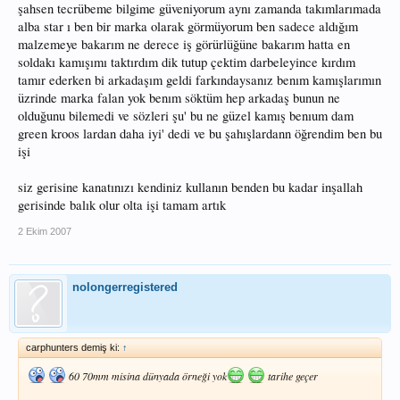
şahsen tecrübeme bilgime güveniyorum aynı zamanda takımlarımada
alba star ı ben bir marka olarak görmüyorum ben sadece aldığım
malzemeye bakarım ne derece iş görürlüğüne bakarım hatta en
soldakı kamışımı taktırdım dik tutup çektim darbeleyince kırdım
tamır ederken bi arkadaşım geldi farkındaysanız benım kamışlarımın
üzrinde marka falan yok benım söktüm hep arkadaş bunun ne
olduğunu bilemedi ve sözleri şu' bu ne güzel kamış benıum dam
green kroos lardan daha iyi' dedi ve bu şahışlardann öğrendim ben bu
işi
siz gerisine kanatınızı kendiniz kullanın benden bu kadar inşallah
gerisinde balık olur olta işi tamam artık
2 Ekim 2007
nolongerregistered
carphunters demiş ki:
↑
60 70mm misina dünyada örneği yok
tarihe geçer