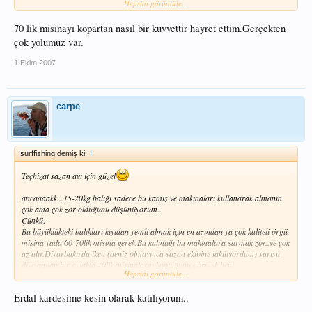
Hepsini görüntüle...
şaşırtmıştı.Alınan aynalılar en büyükleri 14-15 kg oluyordu.daha irilerini almak
nasip olmadı..
70 lik misinayı kopartan nasıl bir kuvvettir hayret ettim.Gerçekten
shimano ve daıwa makine..Shımano 0.37 Misina ile avlanmama rağmen bu ara
3-4 kez 10kg ye yakın minekopu alamadım 7,5kg lik kalamayı(force gage ile
çok yolumuz var.
ayarlamıştım)banamısın demeden 70m ye yakın sürükledi..avlak kayalık
oluncada biyere takıyor misinayı..20kg lik balığı düşünemiyorum
1 Ekim 2007
carpe
surffishing demiş ki:
↑
Teçhizat sazan avı için güzel
ancaaaakk...15-20kg balığı sadece bu kamış ve makinaları kullanarak almanın
çok ama çok zor olduğunu düşünüyorum..
Çünkü:
Bu büyüklükteki balıkları kıyıdan yemli almak için en azından ya çok kaliteli örgü
misina yada 60-70lik misina gerek.Bu kalınlığı bu makinalara sarmak zor..ve çok
az alır.Diyarbakırda iken (deniz olmayınca sazan ekibine takılıyordum) sarısu
diye anılan bir avlakta 70lik misinaların koptuğunu görmek beni
Hepsini görüntüle...
şaşırtmıştı.Alınan aynalılar en büyükleri 14-15 kg oluyordu.daha irilerini almak
nasip olmadı..
Erdal kardesime kesin olarak katılıyorum..
shimano ve daıwa makine..Shımano 0.37 Misina ile avlanmama rağmen bu ara
3-4 kez 10kg ye yakın minekopu alamadım 7,5kg lik kalamayı(force gage ile