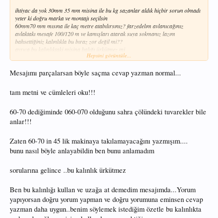
ihtiyac da yok 30mm 35 mm misina ile bu kg sazanlar aldık hiçbir sorun olmadı
yeter ki doğru marka ve montajı seçilsin
60mm70 mm mısına ile kaç metre atabılırsınız? farzedelım avlanıcağınız
avlaktakı mesafe 100/120 m ve kamışları atarak suya sokmanız lazım
bahsettiğiniz kalınlıkla bu bıraz zor değil mi??
ayrıca bu kalınlıktaki misina balığı ürkütmez mi
Hepsini görüntüle...
0.35 mi 0.70 mi daha avcı olur
butun yazılarınızı zevkle okuyorum bu yazınız hariç burada olmamış erdal abim
Mesajımı parçalarsan böyle saçma cevap yazman normal...
sakına yanlış anlama
....................................................................
tam metni ve cümleleri oku!!!
60-70 dediğiminde 060-070 olduğunu sahra çölündeki tuvarekler bile
anlar!!!
Zaten 60-70 in 45 lik makinaya takılamayacağını yazmışım....
bunu nasıl böyle anlayabildin ben bunu anlamadım
sorularına gelince ..bu kalınlık ürkütmez
Ben bu kalınlığı kullan ve uzağa at demedim mesajımda...Yorum
yapıyorsan doğru yorum yapman ve doğru yorumuna eminsen cevap
yazman daha uygun..benim söylemek istediğim özetle bu kalınlıkta