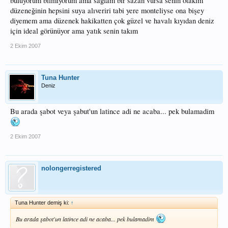
buluyorum bilmiyorum ama sağlam bir sazan vursa senin otakım
düzeneğinin hepsini suya alıveriri tabi yere monteliyse ona bişey
diyemem ama düzenek hakikatten çok güzel ve havalı kıyıdan deniz
için ideal görünüyor ama yatık senin takım
2 Ekim 2007
Tuna Hunter
Deniz
Bu arada şabot veya şabut'un latince adi ne acaba... pek bulamadim
2 Ekim 2007
nolongerregistered
Tuna Hunter demiş ki:
↑
Bu arada şabot'un latince adi ne acaba... pek bulamadim