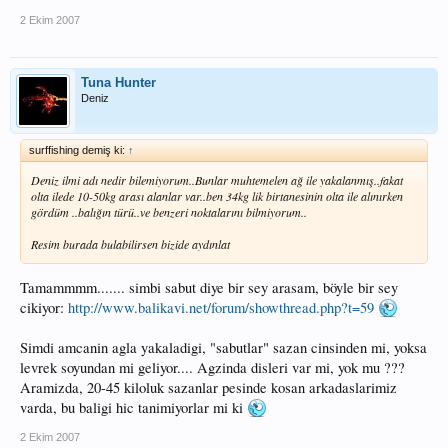
2 Ekim 2007
Tuna Hunter
Deniz
surffishing demiş ki:
↑
Deniz ilmi adı nedir bilemiyorum..Bunlar muhtemelen ağ ile yakalanmış..fakat
olta ilede 10-50kg arası alanlar var..ben 34kg lik birtanesinin olta ile alınırken
gördüm ..balığın türü..ve benzeri noktalarını bilmiyorum..
Resim burada bulabilirsen bizide aydınlat
Tamammmm....... simbi sabut diye bir sey arasam, böyle bir sey
cikiyor:
http://www.balikavi.net/forum/showthread.php?t=59
Simdi amcanin agla yakaladigi, "sabutlar" sazan cinsinden mi, yoksa
levrek soyundan mi geliyor.... Agzinda disleri var mi, yok mu ???
Aramizda, 20-45 kiloluk sazanlar pesinde kosan arkadaslarimiz
varda, bu baligi hic tanimiyorlar mi ki
2 Ekim 2007