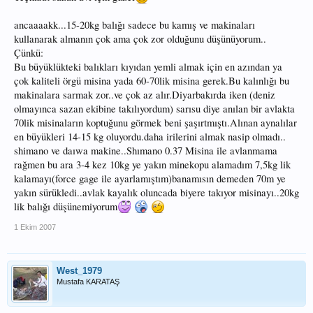
ancaaaakk...15-20kg balığı sadece bu kamış ve makinaları
kullanarak almanın çok ama çok zor olduğunu düşünüyorum..
Çünkü:
Bu büyüklükteki balıkları kıyıdan yemli almak için en azından ya
çok kaliteli örgü misina yada 60-70lik misina gerek.Bu kalınlığı bu
makinalara sarmak zor..ve çok az alır.Diyarbakırda iken (deniz
olmayınca sazan ekibine takılıyordum) sarısu diye anılan bir avlakta
70lik misinaların koptuğunu görmek beni şaşırtmıştı.Alınan aynalılar
en büyükleri 14-15 kg oluyordu.daha irilerini almak nasip olmadı..
shimano ve daıwa makine..Shımano 0.37 Misina ile avlanmama
rağmen bu ara 3-4 kez 10kg ye yakın minekopu alamadım 7,5kg lik
kalamayı(force gage ile ayarlamıştım)banamısın demeden 70m ye
yakın sürükledi..avlak kayalık oluncada biyere takıyor misinayı..20kg
lik balığı düşünemiyorum
1 Ekim 2007
West_1979
Mustafa KARATAŞ