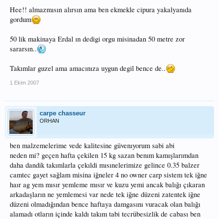
ayarlamıştım)banamısın demeden 70m ye yakın sürükledi..avlak kayalık
Hee!! almazmısın alırsın ama ben ekmekle cipura yakalyanıda
oluncada biyere takıyor misinayı..20kg lik balığı düşünemiyorum
gordum
50 lik makinaya Erdal ın dedigi orgu misinadan 50 metre zor
sararsın..
Takımlar guzel ama amacınıza uygun degil bence de..
1 Ekim 2007
carpe chasseur
ORHAN
ben malzemelerime vede kalitesine güvenıyorum sabi abi
neden mi? geçen hafta çekilen 15 kg sazan benım kamışlarımdan
daha dandik takımlarla çekıldi mısınelerimize gelince 0.35 balzer
camtec gayet sağlam misina iğneler 4 no owner carp sistem tek iğne
haır ag yem mısır yemleme mısır ve kuzu yemi ancak balığı çıkaran
arkadaşların ne yemlemesi var nede tek iğne düzeni zatentek iğne
düzeni olmadığından bence haftaya damgasını vuracak olan balığı
alamadı otların içinde kaldı takım tabi tecrübesizlik de cabası ben