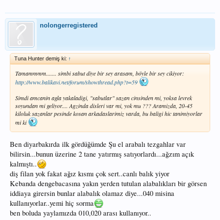
nolongerregistered
Tuna Hunter demiş ki:
↑
Tamammmm....... simbi sabut diye bir sey arasam, böyle bir sey cikiyor:
http://www.balikavi.net/forum/showthread.php?t=59
Simdi amcanin agla yakaladigi, "sabutlar" sazan cinsinden mi, yoksa levrek
soyundan mi geliyor.... Agzinda disleri var mi, yok mu ??? Aramizda, 20-45
kiloluk sazanlar pesinde kosan arkadaslarimiz varda, bu baligi hic tanimiyorlar
mi ki
Ben diyarbakırda ilk gördüğümde Şu el arabalı tezgahlar var
bilirsin...bunun üzerine 2 tane yatırmış satıyorlardı...ağzım açık
kalmıştı..
diş filan yok fakat ağız kısmı çok sert..canlı balık yiyor
Kebanda dengebacasına yakın yerden tutulan alabalıkları bir görsen
iddiaya girersin bunlar alabalık olamaz diye...040 misina
kullanıyorlar..yemi hiç sorma
ben boluda yaylamızda 010,020 arası kullanıyor..