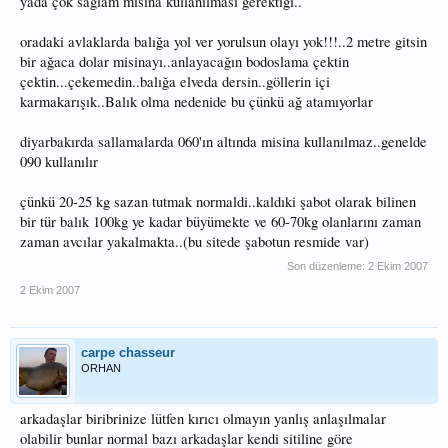
yada çok sağlam misina kullanılması gerektiği..
oradaki avlaklarda balığa yol ver yorulsun olayı yok!!!..2 metre gitsin
bir ağaca dolar misinayı..anlayacağın bodoslama çektin
çektin...çekemedin..balığa elveda dersin..göllerin içi
karmakarışık..Balık olma nedenide bu çünkü ağ atamıyorlar
diyarbakırda sallamalarda 060'ın altında misina kullanılmaz..genelde
090 kullanılır
çünkü 20-25 kg sazan tutmak normaldi..kaldıki şabot olarak bilinen
bir tür balık 100kg ye kadar büyümekte ve 60-70kg olanlarını zaman
zaman avcılar yakalmakta..(bu sitede şabotun resmide var)
Son düzenleme:
2 Ekim 2007
2 Ekim 2007
carpe chasseur
ORHAN
arkadaşlar biribrinize lütfen kırıcı olmayın yanlış anlaşılmalar
olabilir bunlar normal bazı arkadaşlar kendi sitiline göre