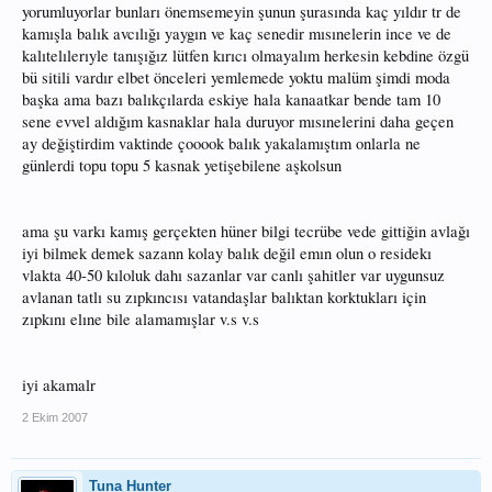
yorumluyorlar bunları önemsemeyin şunun şurasında kaç yıldır tr de
kamışla balık avcılığı yaygın ve kaç senedir mısınelerin ince ve de
kalıtelılerıyle tanışığız lütfen kırıcı olmayalım herkesin kebdine özgü
bü sitili vardır elbet önceleri yemlemede yoktu malüm şimdi moda
başka ama bazı balıkçılarda eskiye hala kanaatkar bende tam 10
sene evvel aldığım kasnaklar hala duruyor mısınelerini daha geçen
ay değiştirdim vaktinde çooook balık yakalamıştım onlarla ne
günlerdi topu topu 5 kasnak yetişebilene aşkolsun
ama şu varkı kamış gerçekten hüner bilgi tecrübe vede gittiğin avlağı
iyi bilmek demek sazann kolay balık değil emın olun o residekı
vlakta 40-50 kıloluk dahı sazanlar var canlı şahitler var uygunsuz
avlanan tatlı su zıpkıncısı vatandaşlar balıktan korktukları için
zıpkını elıne bile alamamışlar v.s v.s
iyi akamalr
2 Ekim 2007
Tuna Hunter