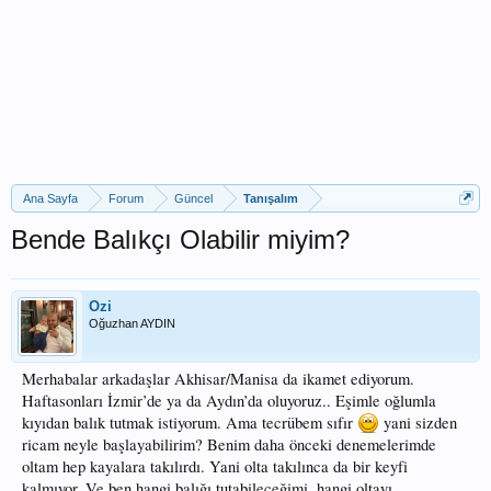
Ana Sayfa
Forum
Güncel
Tanışalım
Bende Balıkçı Olabilir miyim?
Ozi
Oğuzhan AYDIN
Merhabalar arkadaşlar Akhisar/Manisa da ikamet ediyorum.
Haftasonları İzmir’de ya da Aydın’da oluyoruz.. Eşimle oğlumla
kıyıdan balık tutmak istiyorum. Ama tecrübem sıfır
yani sizden
ricam neyle başlayabilirim? Benim daha önceki denemelerimde
oltam hep kayalara takılırdı. Yani olta takılınca da bir keyfi
kalmıyor. Ve ben hangi balığı tutabileceğimi, hangi oltayı