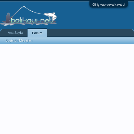
Giriş yap veya kayıt ol
Ana Sayfa
Forum
Bugünün Mesajları