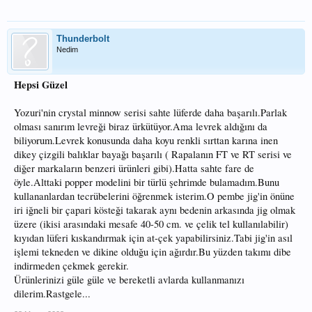
Thunderbolt
Nedim
Hepsi Güzel
Yozuri'nin crystal minnow serisi sahte lüferde daha başarılı.Parlak
olması sanırım levreği biraz ürkütüyor.Ama levrek aldığını da
biliyorum.Levrek konusunda daha koyu renkli sırttan karına inen
dikey çizgili balıklar bayağı başarılı ( Rapalanın FT ve RT serisi ve
diğer markaların benzeri ürünleri gibi).Hatta sahte fare de
öyle.Alttaki popper modelini bir türlü şehrimde bulamadım.Bunu
kullananlardan tecrübelerini öğrenmek isterim.O pembe jig'in önüne
iri iğneli bir çapari kösteği takarak aynı bedenin arkasında jig olmak
üzere (ikisi arasındaki mesafe 40-50 cm. ve çelik tel kullanılabilir)
kıyıdan lüferi kıskandırmak için at-çek yapabilirsiniz.Tabi jig'in asıl
işlemi tekneden ve dikine olduğu için ağırdır.Bu yüzden takımı dibe
indirmeden çekmek gerekir.
Ürünlerinizi güle güle ve bereketli avlarda kullanmanızı
dilerim.Rastgele...