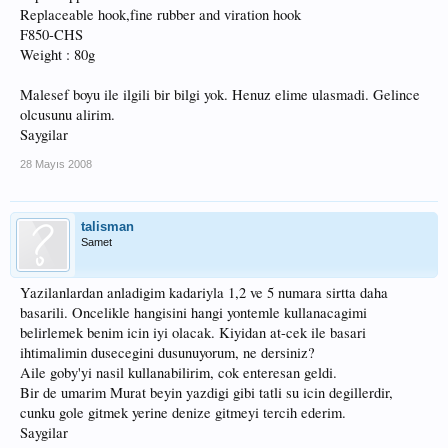
da tanıyorum. Ama dikkat edin. Çok sığ suda kullanmayın, çünkü bu yo-zurinin
Replaceable hook,fine rubber and viration hook
belli bir dalma derinliği olması (0.5-1mt civarı sanırım)lazım.(Ben çok sığda
F850-CHS
kullanmıştım, 1-2 kere tabana takılmıştı ama kurtardım.) Bunu sırtıda
Weight : 80g
kullanmanızı tavsiye etmem. Neden bilmiyorum. Bende ısrarla misinayı kendine
sarmıştı. Farklı misinalarla da denedim ama sonuç aynı oldu. Pek başıma
gelmeyen birşey.
Malesef boyu ile ilgili bir bilgi yok. Henuz elime ulasmadi. Gelince
olcusunu alirim.
Saygilar
28 Mayıs 2008
Bu yem jig denen yemlerden.Derin su yemi. Bir nevi tabana yapılan at-çek
hareketi denebilir jigging işlemi için. Youtube 'a jigging yazarsanız kullanımına
örnek olacak videolar bulabilirsiniz. Yanlış görmüyorsam 80 glık. Bu yemi
talisman
kullanmak için sanırım, sağlam bir kamışa(mümkünse çıkrık kamışı ve çıkrık
Samet
kullanın) ihtiyacınız olabilir.Bir de bunu derinliklerden çekmek sizi biraz
yorabilir. Ama kol kası için iyidir.
.İnşallah bu yaz bende bu jig işini
deneyeceğim. Bence bu yem çeşidi tam fantezi. Çok dipte sahte yeminiz var. O
Yazilanlardan anladigim kadariyla 1,2 ve 5 numara sirtta daha
derinlikten herşey çıkabilir.
basarili. Oncelikle hangisini hangi yontemle kullanacagimi
belirlemek benim icin iyi olacak. Kiyidan at-cek ile basari
ihtimalimin dusecegini dusunuyorum, ne dersiniz?
Aile goby'yi nasil kullanabilirim, cok enteresan geldi.
Bir de umarim Murat beyin yazdigi gibi tatli su icin degillerdir,
cunku gole gitmek yerine denize gitmeyi tercih ederim.
Yanılmıyorsam bunlara "popper" deniyordu. Bu tam bir su üstü yemi olsa gerek.
Saygilar
Yüzey balıkları için ideal. Ben hiç kullanmadım. Ama bu tip yemlerin