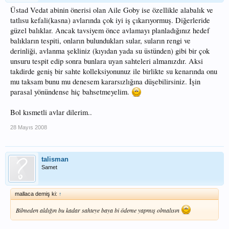
Üstad Vedat abinin önerisi olan Aile Goby ise özellikle alabalık ve
tatlısu kefali(kasna) avlarında çok iyi iş çıkarıyormuş. Diğerleride
güzel balıklar. Ancak tavsiyem önce avlamayı planladığınız hedef
balıkların tespiti, onların bulundukları sular, suların rengi ve
derinliği, avlanma şekliniz (kıyıdan yada su üstünden) gibi bir çok
unsuru tespit edip sonra bunlara uyan sahteleri almanızdır. Aksi
takdirde geniş bir sahte kolleksiyonunuz ile birlikte su kenarında onu
mu taksam bunu mu denesem kararsızlığına düşebilirsiniz. İşin
parasal yönündense hiç bahsetmeyelim.
Bol kısmetli avlar dilerim..
28 Mayıs 2008
talisman
Samet
mallaca demiş ki:
↑
Bilmeden aldığın bu kadar sahteye baya bi ödeme yapmış olmalısın