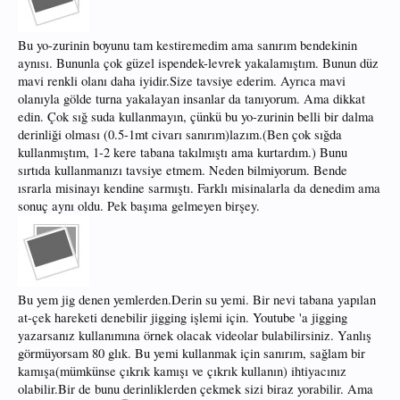
Bu yo-zurinin boyunu tam kestiremedim ama sanırım bendekinin
aynısı. Bununla çok güzel ispendek-levrek yakalamıştım. Bunun düz
mavi renkli olanı daha iyidir.Size tavsiye ederim. Ayrıca mavi
olanıyla gölde turna yakalayan insanlar da tanıyorum. Ama dikkat
edin. Çok sığ suda kullanmayın, çünkü bu yo-zurinin belli bir dalma
derinliği olması (0.5-1mt civarı sanırım)lazım.(Ben çok sığda
kullanmıştım, 1-2 kere tabana takılmıştı ama kurtardım.) Bunu
sırtıda kullanmanızı tavsiye etmem. Neden bilmiyorum. Bende
ısrarla misinayı kendine sarmıştı. Farklı misinalarla da denedim ama
sonuç aynı oldu. Pek başıma gelmeyen birşey.
Bu yem jig denen yemlerden.Derin su yemi. Bir nevi tabana yapılan
at-çek hareketi denebilir jigging işlemi için. Youtube 'a jigging
yazarsanız kullanımına örnek olacak videolar bulabilirsiniz. Yanlış
görmüyorsam 80 glık. Bu yemi kullanmak için sanırım, sağlam bir
kamışa(mümkünse çıkrık kamışı ve çıkrık kullanın) ihtiyacınız
olabilir.Bir de bunu derinliklerden çekmek sizi biraz yorabilir. Ama