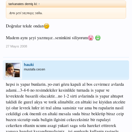
tarkanates demiş ki:
↑
Aynı şeyi yazmışız yahu.
Doğrular tekde ondan
Madem aynı şeyi yazmışız..seninkini siliyorum
27 Mayıs 2008
hauki
mustafa cecen
hepsi is yapar bunlarin..yo-zuri gözu kapali al bos cevirmez avlarda
adami...3-4-6 no resimdekiler kesinlikle turnada is yapar ve
levrektede basarili olacaktir...no 1-2 sirti avlarinda is yapar ahtapot
taklidi ile guzel akya ve torik alinabilir..en alttaki ise kiyidan atcekte
iyi olur levrek lufer iri tral alma sansiniz var ama bu rapalarin nasil
cekildigi cok önemli en altaki mesala suda biraz bekletip biraz ceip
bazen sicratip suda baligin ilgisini cekeceksiniz bir rapalayi
cekerken oltanin ucunu asagi yukari saga sola hareket ettirerek
yapaya hareket kazandirmalisiniz...iyi gunlerde kullanin rastgele