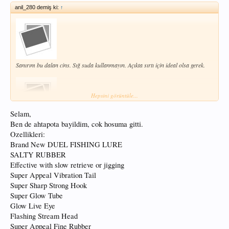
anil_280 demiş ki:
↑
Sanırım bu dalan cins. Sığ suda kullanmayın. Açıkta sırtı için ideal olsa gerek.
Hepsini görüntüle...
Selam,
Ben de ahtapota bayildim, cok hosuma gitti.
Bu crystal minnow serisi mükemmel bir seri. Yüzen(floating) ya da askıda
kalan(suspending) tür ise çok iyi iş yapar.Dalan cinsini kullanmadığım için
Ozellikleri:
bilmiyorum. Çok güzel deniz turnası alırsınız bununla. Yerine göre levrek te
Brand New DUEL FISHING LURE
gelebilir.Hem sırtıda hem at-çekte iyi iş yapar. Benim bir favori yapay yemlerim
SALTY RUBBER
arasındadır crystal minnowlar.
Effective with slow retrieve or jigging
Super Appeal Vibration Tail
Super Sharp Strong Hook
Super Glow Tube
Glow Live Eye
Bu yo-zurinin boyunu tam kestiremedim ama sanırım bendekinin aynısı. Bununla
Flashing Stream Head
çok güzel ispendek-levrek yakalamıştım. Bunun düz mavi renkli olanı daha
iyidir.Size tavsiye ederim. Ayrıca mavi olanıyla gölde turna yakalayan insanlar
Super Appeal Fine Rubber