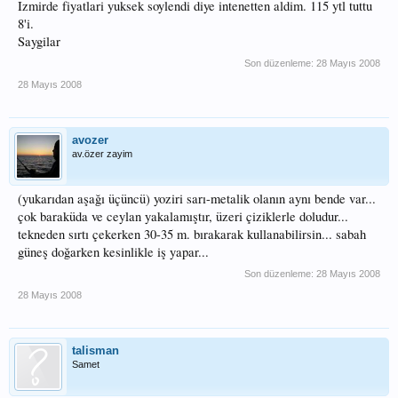
Izmirde fiyatlari yuksek soylendi diye intenetten aldim. 115 ytl tuttu
8'i.
Saygilar
Son düzenleme:
28 Mayıs 2008
28 Mayıs 2008
avozer
av.özer zayim
(yukarıdan aşağı üçüncü) yoziri sarı-metalik olanın aynı bende var...
çok baraküda ve ceylan yakalamıştır, üzeri çiziklerle doludur...
tekneden sırtı çekerken 30-35 m. bırakarak kullanabilirsin... sabah
güneş doğarken kesinlikle iş yapar...
Son düzenleme:
28 Mayıs 2008
28 Mayıs 2008
talisman
Samet