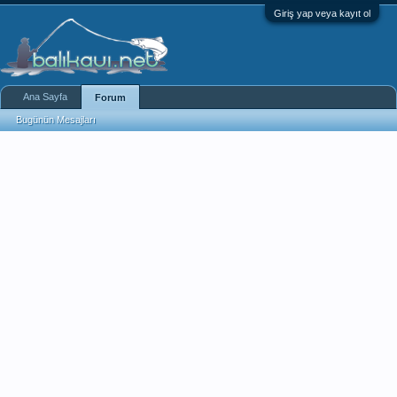
Giriş yap veya kayıt ol
Ana Sayfa
Forum
Bugünün Mesajları