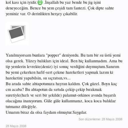
kol kası için iyidir.
.İnşallah bu yaz bende bu jig işini
deneyeceğim. Bence bu yem çeşidi tam fantezi. Çok dipte sahte
yeminiz var. O derinlikten herşey çıkabilir.
Yanılmıyorsam bunlara "popper" deniyordu. Bu tam bir su üstü yemi
olsa gerek. Yüzey balıkları için ideal. Ben hiç kullanmadım. Ama bu
tip yemlerin levrekte(deniz) iyi sonuç verdiğini duymuştum.Sanırım
bu yemi çekerken hafif-sert çekme hareketleri yapmak lazım ki
hareketini yapabilsin, su sıçratsın,vs...
Bu arada sahte ahtapotunuza hayran kaldım. Çok güzel. Boyu kaç
cm acaba? Bu ahtapotun da sırtıda çekip çekip bırakmak
suretiyle(hızlı ve seri bir şekilde) palamut-orkinos avında başarılı
olacağına inanıyorum. Güle güle kullanmanız, koca koca balıklar
tutmanız dileğiyle.
Umarım biraz da olsa faydam olmuştur.Saygılar.
Son düzenleme:
28 Mayıs 2008
28 Mayıs 2008