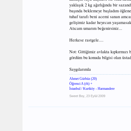
yaklaşık 2 kg ağırlığında bir sazan
başında beklemeye başladım öğlene ka
tuhaf tarafı beni acemi sanan amca
gelişimiz kadar heyecan yaşamasakt
Atıcam umarım beğenirsiniz...
Herkese rastgele....
Not: Gittiğimiz avlakta kıpkırmızı b
gördüm bu konuda bilgisi olan üstadl
Saygılarımla
Ahmet Gürbüz (20)
Öğrenci A (rh) +
İstanbul / Kurtköy - Harmandere
Sweet Boy
,
23 Eylül 2009