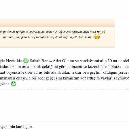
 düşmüstum.Babamın arkadasları benı ole cok acemı sanıyorlardı ama Buyuk
nı bu bıraz nasıp ısı bıraz tecrube bıraz da avlagın ozellıklerıyle ılgılı
.
öyle Herhalde
Sabah Ben 4 Adet Oltamı ve sandalyemi alıp 30 mt ilerdek
ladım benim ordan balık çektiğimi gören amcam ve kuzenim sen biraz dinle
 saat boyunca tek bir vuruş bile alamadılar. tekrar ben geçtim kaldıgım ye
akaralı oltasıyla bir adet kepçesini kırmıştım koparttıgım yayları saymıyo
ğolsun
oş olurdu kardeşim.