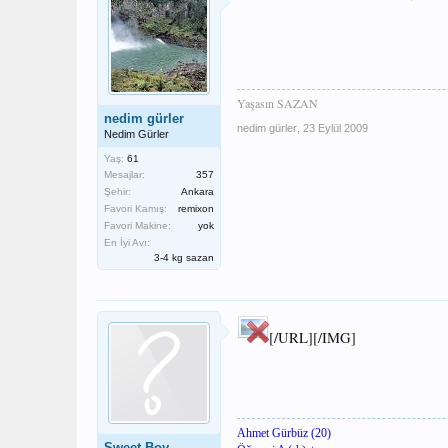
Yaşasın SAZAN
nedim gürler
nedim gürler
,
23 Eylül 2009
Nedim Gürler
Yaş:
61
Mesajlar:
357
Şehir:
Ankara
Favori Kamış:
remixon
Favori Makine:
yok
En İyi Avı:
3-4 kg sazan
[/URL][/IMG]
Ahmet Gürbüz (20)
Sweet Boy