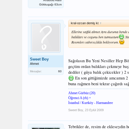
Anadolu Alası
Gökkuşağı 63cm
kral-ozcan demiş ki:
↑
Ellerine sağlık ahmet Aynı duruma bende
balıkları ve cogunu ben tutmustum
.Ya
Resımlerı sabırsızlıkla beklıyorum.
Sweet Boy
Sağolasın Bu Yeni Nesiller Hep B
Ahmet
geçtim ordan balıkları çekmeye baş
dediler ( güya balık çekicekler ) 2
Mesajlar:
60
En son gittiğimizde amcamın 2 m
buna rağmen beni tekrar çağırdı sa
Ahmet Gürbüz (20)
Öğrenci A (rh) +
İstanbul / Kurtköy - Harmandere
Sweet Boy
,
23 Eylül 2009
Tebrikler de, resim de ekleseydin h