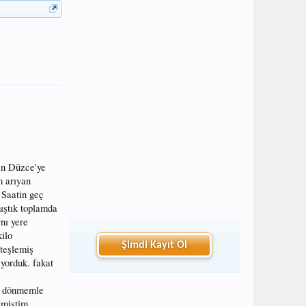
en Düzce'ye
m arıyan
 Saatin geç
ıştık toplamda
nı yere
kilo
Şimdi Kayıt Ol
ateşlemiş
iyorduk. fakat
e dönmemle
kmiştim