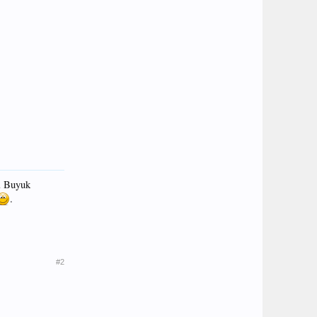
a Buyuk
.
#2