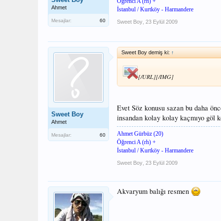
Öğrenci A (rh) +
Ahmet
İstanbul / Kurtköy - Harmandere
Mesajlar:
60
Sweet Boy
,
23 Eylül 2009
Sweet Boy demiş ki:
↑
[/URL][/IMG]
Evet Söz konusu sazan bu daha önce
Sweet Boy
insandan kolay kolay kaçmıyo göl k
Ahmet
Ahmet Gürbüz (20)
Mesajlar:
60
Öğrenci A (rh) +
İstanbul / Kurtköy - Harmandere
Sweet Boy
,
23 Eylül 2009
Akvaryum balığı resmen