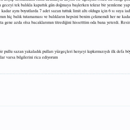
dı geceyi tek balıkla kapattık gün doğmaya başlerken tekrar bir yemleme yapt
dar aynı boyutlarda 7 adet sazan tuttuk limit altı oldugu için 6 sı suya iade
mın hiç balık tutamaması ve balıkların hepsini benim çekmemdi her ne kada
a gene azda olsa bacaklarımın titrediğini hissetttim oda bana yeterdi. Res
ir pullu sazan yakaladık pulları yüzgeçleri herşeyi kıpkırmızıydı ilk defa bö
ar varsa bilgilerini rica ediyorum