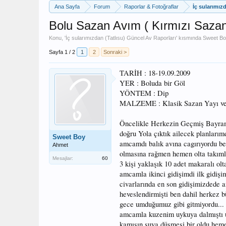
Ana Sayfa
Forum
Raporlar & Fotoğraflar
İç sularımız
Bolu Sazan Avım ( Kırmızı Sazan
Konu, '
İç sularımızdan (Tatlısu) Güncel Av Raporları
' kısmında
Sweet B
Sayfa 1 / 2
1
2
Sonraki >
TARİH : 18-19.09.2009
YER : Boluda bir Göl
YÖNTEM : Dip
MALZEME : Klasik Sazan Yayı ve 
Öncelikle Herkezin Geçmiş Bayram
doğru Yola çıktık ailecek planları
Sweet Boy
amcamdı balık avına cagırıyordu be
Ahmet
olmasına rağmen hemen olta takımla
Mesajlar:
60
3 kişi yaklaşık 10 adet makaralı ol
amcamla ikinci gidişimdi ilk gidişi
civarlarında en son gidişimizdede a
heveslendirmişti ben dahil herkez b
gece umduğumuz gibi gitmiyordu...
amcamla kuzenim uykuya dalmıştı
kamışın suya düşmesi bir oldu heme