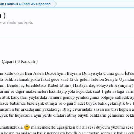
dan (Tatlısu) Güncel Av Raporları
 )
oy
tarafından paylaşıldı.
Çapari ( 3 Kancalı )
ı kutlu olsun Ben Aslen Düzceliyim Bayram Dolayısıyla Cuma günü İst'd
mda balık avlamak yoktu fakat gece saat 12 de gelen Telefon Sesiyle Uyandı
ni.. Bende hiç tereddütsüz Kabul Ettim ( Hastaya ilaç sölüyo etmezmiyim )
rımı ve diğer malzemeleri hazırlayıp yola koyulduk saat 1 gibi avlağa varm
ta attık kancaları yaylardaki hamura gömüp yemlediğimiz bölgeye salladık ay
mizde babamda bize eşlik etmişti ve o gün 5 adet büyük balık çekmiştik 6-7 
mcamın bir arkadaşının yakaladıgı 10 kg civarındaki sazan ise bizi hepten 
üyük bir heyecanla aynı yerde oltaları atmış büyük balıkların gelmesini bekl
 umutsuzlukla
malzemelerle uğraşırken bir zil sesi duydum yüzümü ses
n koşup tasmaladım balık ucundaydı keyifli bir uğraştan sonra ilk balığı çe