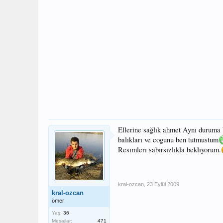
Ellerine sağlık ahmet Aynı duruma
balıkları ve cogunu ben tutmustum
Resımlerı sabırsızlıkla beklıyorum.
kral-ozcan
,
23 Eylül 2009
kral-ozcan
ömer
Yaş:
36
Mesajlar:
471