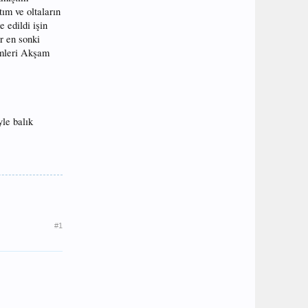
ım ve oltaların
 edildi işin
r en sonki
imleri Akşam
yle balık
#1