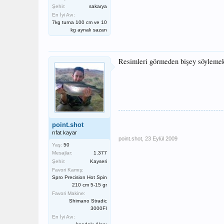
Şehir:
sakarya
En İyi Avı:
7kg turna 100 cm ve 10
kg aynalı sazan
Resimleri görmeden bişey söylemek
point.shot
rıfat kayar
point.shot
,
23 Eylül 2009
Yaş:
50
Mesajlar:
1.377
Şehir:
Kayseri
Favori Kamış:
Spro Precision Hot Spin
210 cm 5-15 gr
Favori Makine:
Shimano Stradic
3000FI
En İyi Avı: