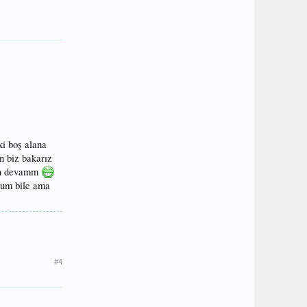
i boş alana
n biz bakarız
rden devamm
rum bile ama
#4