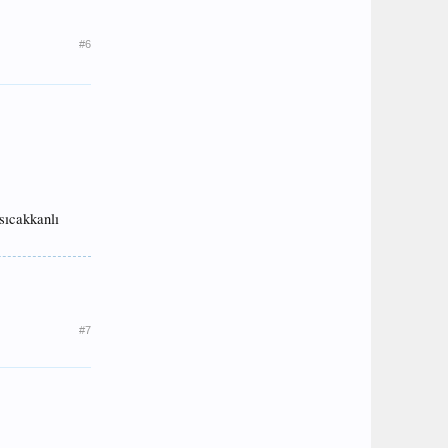
#6
sıcakkanlı
#7