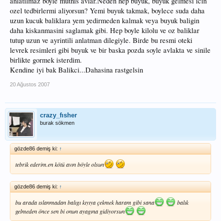
anlatilmaz boyle muthis avlar.Neden hep buyuk, buyuk gelmesi icin
ozel tedbirlermi aliyorsun? Yemi buyuk takmak, boylece suda daha
uzun kucuk baliklara yem yedirmeden kalmak veya buyuk baligin
daha kiskanmasini saglamak gibi. Hep boyle kilolu ve oz baliklar
tutup uzun ve ayrintili anlatman dilegiyle. Birde bu resmi oteki
levrek resimleri gibi buyuk ve bir baska pozda soyle avlakta ve sinile
birlikte gormek isterdim.
Kendine iyi bak Balikci...Dahasina rastgelsin
20 Ağustos 2007
crazy_fısher
burak sökmen
gözde86 demiş ki:
↑
tebrik ederim.en kötü avın böyle olsun
gözde86 demiş ki:
↑
bu arada ıslanmadan balıgı kıyıya çekmek haram gibi sana
balık
gelmeden önce sen bi onun ayagına gidiyorsun