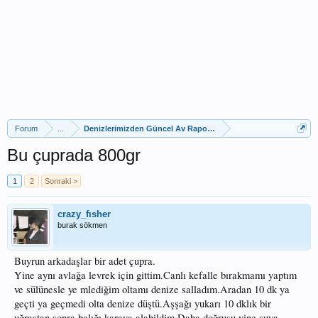
Forum
...
Denizlerimizden Güncel Av Raporları
Bu çuprada 800gr
1
2
Sonraki >
crazy_fısher
burak sökmen
Buyrun arkadaşlar bir adet çupra.
Yine aynı avlağa levrek için gittim.Canlı kefalle bırakmamı yaptım
ve sülünesle ye mlediğim oltamı denize salladım.Aradan 10 dk ya
geçti ya geçmedi olta denize düştü.Aşşağı yukarı 10 dklık bir
uğraştan sonra balığı karaya alabildim.Daha doğrusu yine suya