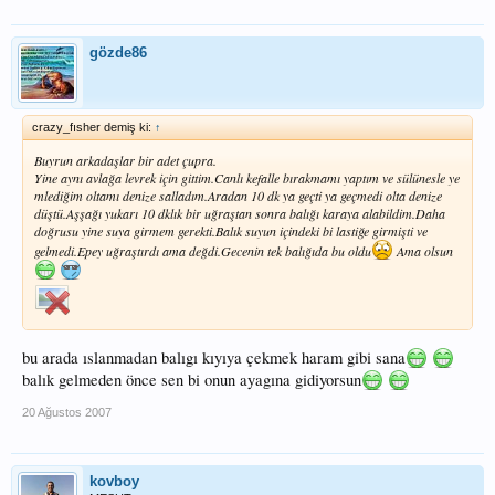
gözde86
crazy_fısher demiş ki:
↑
Buyrun arkadaşlar bir adet çupra.
Yine aynı avlağa levrek için gittim.Canlı kefalle bırakmamı yaptım ve sülünesle ye
mlediğim oltamı denize salladım.Aradan 10 dk ya geçti ya geçmedi olta denize
düştü.Aşşağı yukarı 10 dklık bir uğraştan sonra balığı karaya alabildim.Daha
doğrusu yine suya girmem gerekti.Balık suyun içindeki bi lastiğe girmişti ve
gelmedi.Epey uğraştırdı ama değdi.Gecenin tek balığıda bu oldu
Ama olsun
bu arada ıslanmadan balıgı kıyıya çekmek haram gibi sana
balık gelmeden önce sen bi onun ayagına gidiyorsun
20 Ağustos 2007
kovboy