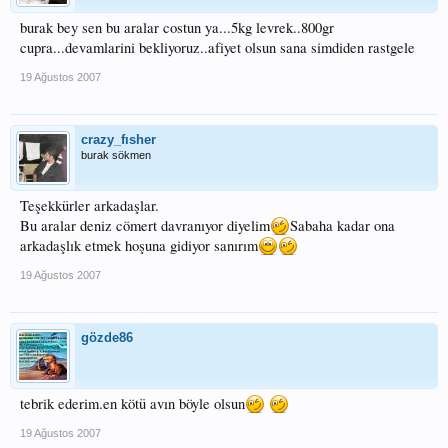
burak bey sen bu aralar costun ya...5kg levrek..800gr
cupra...devamlarini bekliyoruz..afiyet olsun sana simdiden rastgele
19 Ağustos 2007
crazy_fısher
burak sökmen
Teşekkürler arkadaşlar.
Bu aralar deniz cömert davranıyor diyelim
Sabaha kadar ona
arkadaşlık etmek hoşuna gidiyor sanırım
19 Ağustos 2007
gözde86
tebrik ederim.en kötü avın böyle olsun
19 Ağustos 2007