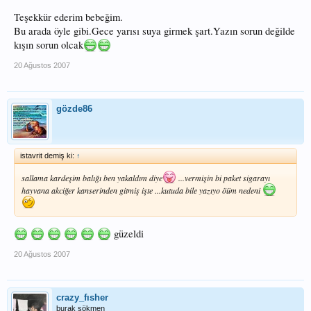
Teşekkür ederim bebeğim.
Bu arada öyle gibi.Gece yarısı suya girmek şart.Yazın sorun değilde
kışın sorun olcak
20 Ağustos 2007
gözde86
istavrit demiş ki:
↑
sallama kardeşim balığı ben yakaldım diye
...vermişin bi paket sigarayı
hayvana akciğer kanserinden gitmiş işte ...kutuda bile yazıyo öüm nedeni
güzeldi
20 Ağustos 2007
crazy_fısher
burak sökmen