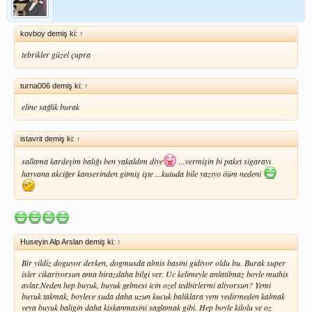
kovboy demiş ki:
↑
tebrikler güzel çupra
turna006 demiş ki:
↑
eline sağlik burak
istavrit demiş ki:
↑
sallama kardeşim balığı ben yakaldım diye
...vermişin bi paket sigarayı
hayvana akciğer kanserinden gitmiş işte ...kutuda bile yazıyo öüm nedeni
Huseyin Alp Arslan demiş ki:
↑
Bir yildiz doguyor derken, dogmusda almis basini gidiyor oldu bu. Burak super
isler cikariyorsun ama birazdaha bilgi ver. Uc kelimeyle anlatilmaz boyle muthis
avlar.Neden hep buyuk, buyuk gelmesi icin ozel tedbirlermi aliyorsun? Yemi
buyuk takmak, boylece suda daha uzun kucuk baliklara yem yedirmeden kalmak
veya buyuk baligin daha kiskanmasini saglamak gibi. Hep boyle kilolu ve oz