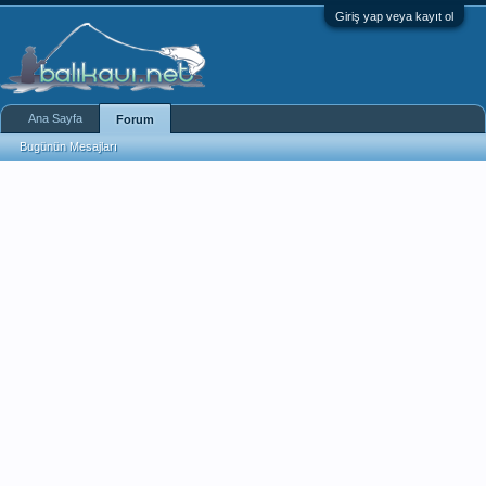
Giriş yap veya kayıt ol
Ana Sayfa
Forum
Bugünün Mesajları