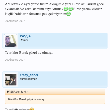
Abi levrekle aynı yerde tutum.Avlağım o yani.Birde asıl sırrım gece
avlanmak.Ve arka kısmımı suya vurmak
Birde yarım kilodan
küçük balıkların fotosunu pek çekmiyorum
20 Ağustos 2007
PAŞŞA
Remzi
Tebrikler Burak güzel av olmuş..
20 Ağustos 2007
crazy_fısher
burak sökmen
PAŞŞA demiş ki:
↑
Tebrikler Burak güzel av olmuş..
Teşekkür ederim