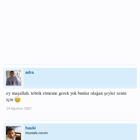
adra
ey maşallah. tebrik etmeme gerek yok bunlar olağan şeyler senin
için
19 Ağustos 2007
hauki
mustafa cecen