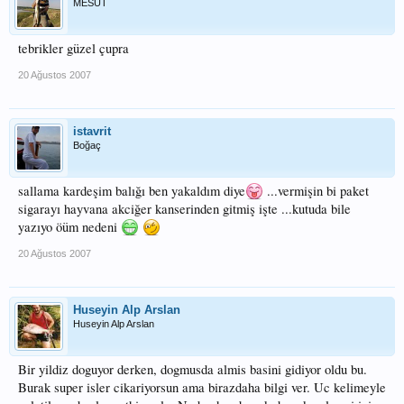
MESUT
tebrikler güzel çupra
20 Ağustos 2007
istavrit
Boğaç
sallama kardeşim balığı ben yakaldım diye
...vermişin bi paket
sigarayı hayvana akciğer kanserinden gitmiş işte ...kutuda bile
yazıyo öüm nedeni
20 Ağustos 2007
Huseyin Alp Arslan
Huseyin Alp Arslan
Bir yildiz doguyor derken, dogmusda almis basini gidiyor oldu bu.
Burak super isler cikariyorsun ama birazdaha bilgi ver. Uc kelimeyle