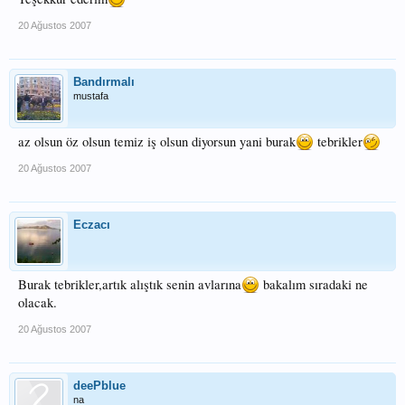
20 Ağustos 2007
Bandırmalı
mustafa
az olsun öz olsun temiz iş olsun diyorsun yani burak
tebrikler
20 Ağustos 2007
Eczacı
Burak tebrikler,artık alıştık senin avlarına
bakalım sıradaki ne
olacak.
20 Ağustos 2007
deePblue
na