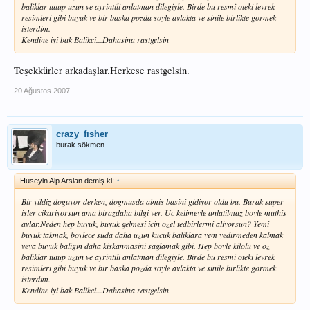
baliklar tutup uzun ve ayrintili anlatman dilegiyle. Birde bu resmi oteki levrek
resimleri gibi buyuk ve bir baska pozda soyle avlakta ve sinile birlikte gormek
isterdim.
Kendine iyi bak Balikci...Dahasina rastgelsin
Teşekkürler arkadaşlar.Herkese rastgelsin.
20 Ağustos 2007
crazy_fısher
burak sökmen
Huseyin Alp Arslan demiş ki:
↑
Bir yildiz doguyor derken, dogmusda almis basini gidiyor oldu bu. Burak super
isler cikariyorsun ama birazdaha bilgi ver. Uc kelimeyle anlatilmaz boyle muthis
avlar.Neden hep buyuk, buyuk gelmesi icin ozel tedbirlermi aliyorsun? Yemi
buyuk takmak, boylece suda daha uzun kucuk baliklara yem yedirmeden kalmak
veya buyuk baligin daha kiskanmasini saglamak gibi. Hep boyle kilolu ve oz
baliklar tutup uzun ve ayrintili anlatman dilegiyle. Birde bu resmi oteki levrek
resimleri gibi buyuk ve bir baska pozda soyle avlakta ve sinile birlikte gormek
isterdim.
Kendine iyi bak Balikci...Dahasina rastgelsin