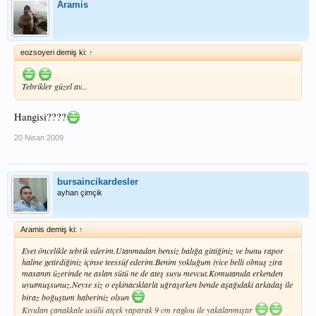
Aramis
eozsoyeri demiş ki:
↑
Tebrikler güzel av...
Hangisi????
20 Nisan 2009
bursaincikardesler
ayhan çimçik
Aramis demiş ki:
↑
Evet öncelikle tebrik ederim.Utanmadan bensiz balığa gittiğiniz ve bunu rapor
haline getirdiğiniz içinse teessüf ederim.Benim yokluğum iyice belli olmuş zira
masanın üzerinde ne aslan sütü ne de ateş suyu mevcut.Komutanıda erkenden
uyutmuşsunuz.Neyse siz o eşkinacıklarla uğraşırken bende aşağıdaki arkadaş ile
biraz boğuştum haberiniz olsun
Kıyıdan çanakkale usülü atçek yaparak 9 cm raglou ile yakalanmıştır