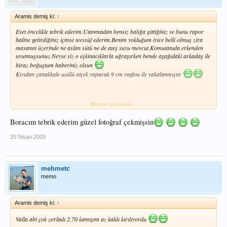
Aramis demiş ki:
↑
Evet öncelikle tebrik ederim.Utanmadan bensiz balığa gittiğiniz ve bunu rapor
haline getirdiğiniz içinse teessüf ederim.Benim yokluğum iyice belli olmuş zira
masanın üzerinde ne aslan sütü ne de ateş suyu mevcut.Komutanıda erkenden
uyutmuşsunuz.Neyse siz o eşkinacıklarla uğraşırken bende aşağıdaki arkadaş ile
biraz boğuştum haberiniz olsun
Kıyıdan çanakkale usülü atçek yaparak 9 cm raglou ile yakalanmıştır
Hepsini görüntüle...
Boracım tebrik ederim güzel fotoğraf çekmişsin
20 Nisan 2009
mehmetc
memo
Aramis demiş ki:
↑
Valla abi çok zorladı 2.70 kamışım az kaldı kırılıyordu