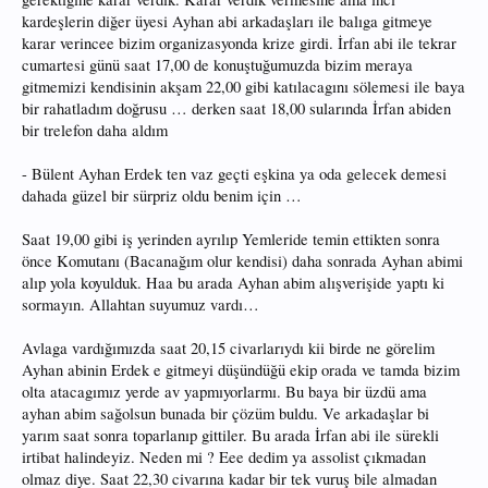
kardeşlerin diğer üyesi Ayhan abi arkadaşları ile balıga gitmeye
karar verincee bizim organizasyonda krize girdi. İrfan abi ile tekrar
cumartesi günü saat 17,00 de konuştuğumuzda bizim meraya
gitmemizi kendisinin akşam 22,00 gibi katılacagını sölemesi ile baya
bir rahatladım doğrusu … derken saat 18,00 sularında İrfan abiden
bir trelefon daha aldım
- Bülent Ayhan Erdek ten vaz geçti eşkina ya oda gelecek demesi
dahada güzel bir sürpriz oldu benim için …
Saat 19,00 gibi iş yerinden ayrılıp Yemleride temin ettikten sonra
önce Komutanı (Bacanağım olur kendisi) daha sonrada Ayhan abimi
alıp yola koyulduk. Haa bu arada Ayhan abim alışverişide yaptı ki
sormayın. Allahtan suyumuz vardı…
Avlaga vardığımızda saat 20,15 civarlarıydı kii birde ne görelim
Ayhan abinin Erdek e gitmeyi düşündüğü ekip orada ve tamda bizim
olta atacagımız yerde av yapmıyorlarmı. Bu baya bir üzdü ama
ayhan abim sağolsun bunada bir çözüm buldu. Ve arkadaşlar bi
yarım saat sonra toparlanıp gittiler. Bu arada İrfan abi ile sürekli
irtibat halindeyiz. Neden mi ? Eee dedim ya assolist çıkmadan
olmaz diye. Saat 22,30 civarına kadar bir tek vuruş bile almadan