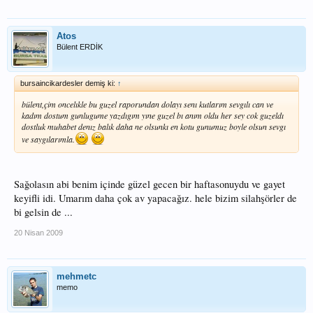
Atos
Bülent ERDİK
bursaincikardesler demiş ki:
↑
bülent,çim oncelıkle bu guzel raporundan dolayı senı kutlarım sevgılı can ve
kadım dostum gunlugume yazdıgım yıne guzel bı anım oldu her sey cok guzeldı
dostluk muhabet denız balık daha ne olsunkı en kotu gunumuz boyle olsun sevgı
ve saygılarımla.
Sağolasın abi benim içinde güzel gecen bir haftasonuydu ve gayet
keyifli idi. Umarım daha çok av yapacağız. hele bizim silahşörler de
bi gelsin de ...
20 Nisan 2009
mehmetc
memo