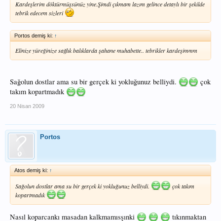
Kardeşlerim döktürmüşsünüz yine.Şimdi çıkmam lazım gelince detaylı bir şekilde
tebrik edecem sizleri
Portos demiş ki:
↑
Elinize yüreğinize sağlık balıklarda şahane muhabette.. tebrikler kardeşimmm
Sağolun dostlar ama su bir gerçek ki yokluğunuz belliydi.
çok
takım kopartmadık
20 Nisan 2009
Portos
Atos demiş ki:
↑
Sağolun dostlar ama su bir gerçek ki yokluğunuz belliydi.
çok takım
kopartmadık
Nasıl koparcankı masadan kalkmamısşınki
tıkınmaktan