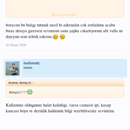
Hepsini görüntüle...
boracım bu balıgı tutmak nasıl bı adrenalın cok zorladımı acaba
bıraz detaya gırersen sevınırım sana şapka cıkartıyorum abi valla ne
dıyeyım senı tebrık ederım.
20 Nisan 2009
mehmetc
memo
Aramis demiş ki:
↑
Hangisi????
Kullanmis oldugunuz halat kalinligi, varsa camasir ipi, kasap
kancasi boyu ve derinlik hakkinda bilgi verebilirseniz sevinirim.