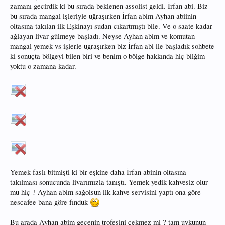
zamanı gecirdik ki bu sırada beklenen assolist geldi. İrfan abi. Biz
bu sırada mangal işleriyle uğraşırken İrfan abim Ayhan abiinin
oltasına takılan ilk Eşkinayı sudan cıkartmıştı bile. Ve o saate kadar
ağlayan livar gülmeye başladı. Neyse Ayhan abim ve komutan
mangal yemek vs işlerle ugraşırken biz İrfan abi ile başladık sohbete
ki sonuçta bölgeyi bilen biri ve benim o bölge hakkında hiç bilğim
yoktu o zamana kadar.
Yemek faslı bitmişti ki bir eşkine daha İrfan abinin oltasına
takılması sonucunda livarımızla tanıştı. Yemek yedik kahvesiz olur
mu hiç ? Ayhan abim sağolsun ilk kahve servisini yaptı ona göre
nescafee bana göre fınduk
Bu arada Ayhan abim gecenin trofesini çekmez mi ? tam uykunun