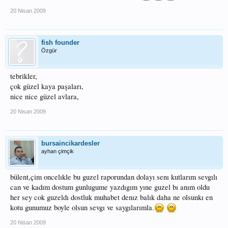
20 Nisan 2009
fish founder
Özgür
tebrikler,
çok güzel kaya paşaları,
nice nice güzel avlara,
20 Nisan 2009
bursaincikardesler
ayhan çimçik
bülent,çim oncelıkle bu guzel raporundan dolayı senı kutlarım sevgılı
can ve kadım dostum gunlugume yazdıgım yıne guzel bı anım oldu
her sey cok guzeldı dostluk muhabet denız balık daha ne olsunkı en
kotu gunumuz boyle olsun sevgı ve saygılarımla.
20 Nisan 2009