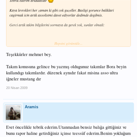
Tebrik ederim arkadaslar
Kaya levrekleri her zaman ki gibi cok guzeller. Basligi gorunce baliklari
cagirmak icin artik assolistmi davet ediyorlar dedimde degilmis.
Gerci artik takim bilgilerini sormaya da gerek yok, sunlar olmali:
Hepsini görüntüle...
Dogrumudur
Teşekkürler mehmet bey.
Takım konusuna gelince bu yazmış oldugunuz takımlar Bora beyin
kullandıgı takımlardır. düzenek aynıdır fakat misina asso ultra
iğneler mustang dır
20 Nisan 2009
Aramis
Evet öncelikle tebrik ederim.Utanmadan bensiz balığa gittiğiniz ve
bunu rapor haline getirdiğiniz içinse teessüf ederim.Benim yokluğum