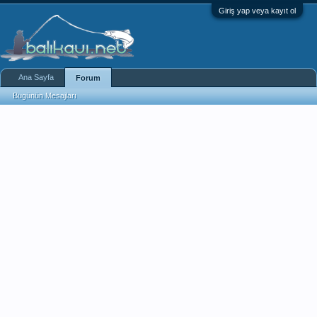
Giriş yap veya kayıt ol
Ana Sayfa
Forum
Bugünün Mesajları