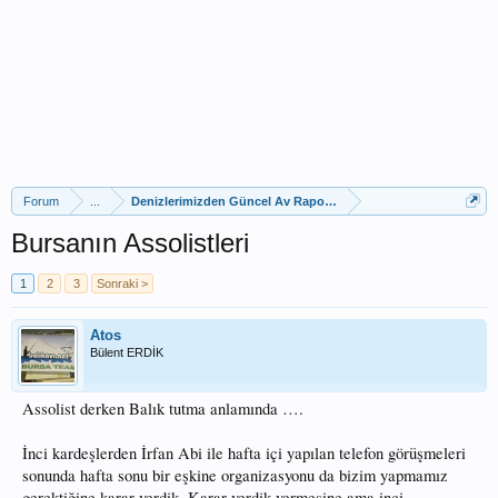
Forum
...
Denizlerimizden Güncel Av Raporları
Bursanın Assolistleri
1
2
3
Sonraki >
Atos
Bülent ERDİK
Assolist derken Balık tutma anlamında ….
İnci kardeşlerden İrfan Abi ile hafta içi yapılan telefon görüşmeleri
sonunda hafta sonu bir eşkine organizasyonu da bizim yapmamız
gerektiğine karar verdik. Karar verdik vermesine ama inci