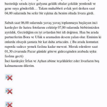
bastırdığı sırada iyice galyana geldik oltalar çekilde yemlendi ve
gene suya gönderildi… Takım muhabbeti avlak yeri derken saat
04,00 sularında bu sefer bir eşkina da benim oltada livara girdi.
Sabah saat 06,00 sularında yavaş yavaş toplanmaya başlayan inci
kardeşler ile hatıra fotolarını cektirip 07,00 sularında birbirimizden
ayrıldık. Gecirdiğim en iyi avlardan biri idi doğrusu. Haa bu arada
partnerlerim Bora ve Ufuk u aramadım desem yalan olur. Eminim ki
onlarda olsaydı şamata bir kat daha artacaktı. ( Bu arada komutan
raporda sadece yemek faslına kadar mevcut. Merak edenlere saat
01,30 civarında Pazar günüde göreve gideceginden arabada uyku
faslına gecti)
İnci kardeşler İrfan ve Ayhan abime teşekkürler eder livarların boş
kalmamasını dilerim.