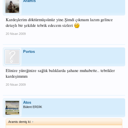
Aramis
Kardeşlerim döktürmüşsünüz yine.Şimdi çıkmam lazım gelince
detaylı bir şekilde tebrik edecem sizleri
20 Nisan 2009
Portos
Elinize yüreğinize sağlık balıklarda şahane muhabette.. tebrikler
kardeşimmm
20 Nisan 2009
Atos
Bülent ERDİK
Aramis demiş ki:
↑