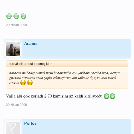
20 Nisan 2009
Aramis
bursaincikardesler demiş ki:
↑
boracım bu balıgı tutmak nasıl bı adrenalın cok zorladımı acaba bıraz detaya
gırersen sevınırım sana şapka cıkartıyorum abi valla ne dıyeyım senı tebrık
ederım.
Valla abi çok zorladı 2.70 kamışım az kaldı kırılıyordu
20 Nisan 2009
Portos