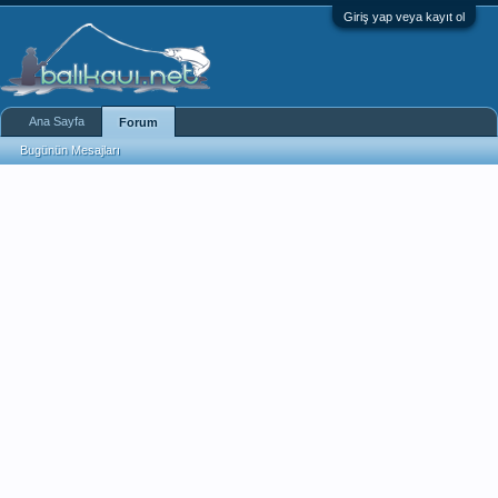
Giriş yap veya kayıt ol
Ana Sayfa
Forum
Bugünün Mesajları