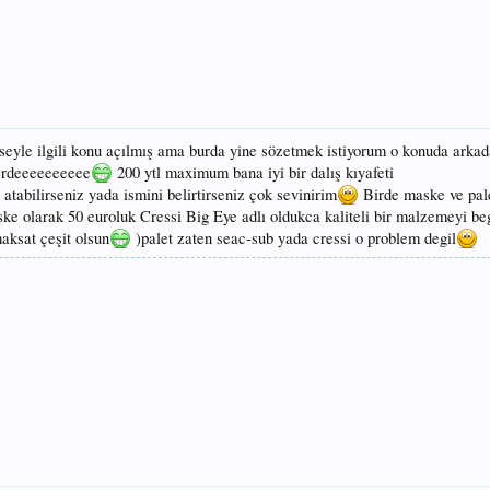
seyle ilgili konu açılmış ama burda yine sözetmek istiyorum o konuda arkad
erdeeeeeeeeee
200 ytl maximum bana iyi bir dalış kıyafeti
n atabilirseniz yada ismini belirtirseniz çok sevinirim
Birde maske ve pale
ke olarak 50 euroluk Cressi Big Eye adlı oldukca kaliteli bir malzemeyi 
aksat çeşit olsun
)palet zaten seac-sub yada cressi o problem degil