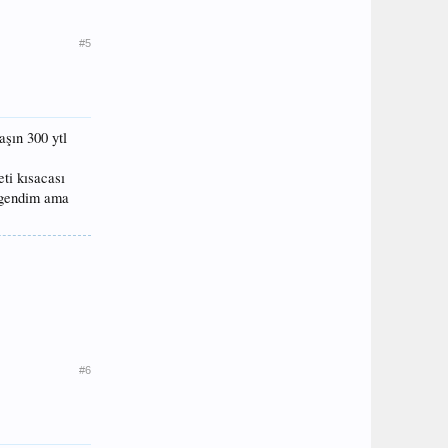
#5
aşın 300 ytl
ti kısacası
begendim ama
#6