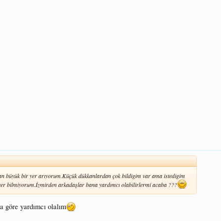
an büyük bir yer arıyorum.Küçük dükkanlardan çok bildigim var ama istedigim
 yer bilmiyorum.İzmirden arkadaşlar bana yardımcı olabilirlermi acaba ???
a göre yardımcı olalım