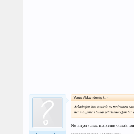
Yunus Akkan demiş ki:
↑
Arkadaşlar ben izmirde av malzemesi sat
her malzemeyi bulup getirtebileceğim bir
Ne arıyorsunuz malzeme olarak..on
nolongerregistered
,
11 Şubat 2008