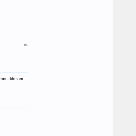
#4
tını aldım en