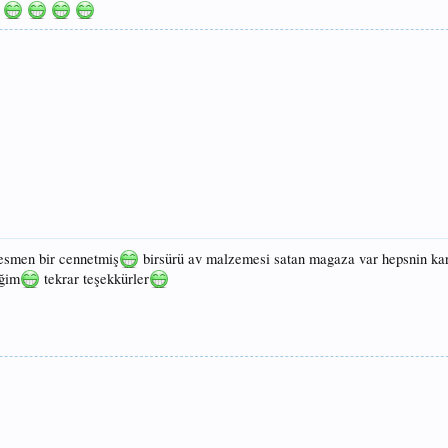
k
resmen bir cennetmiş
birsürü av malzemesi satan magaza var hepsnin kar
eğim
tekrar teşekkürler