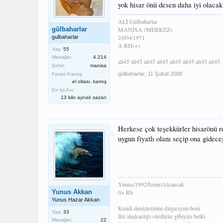
yok hisar önü desen daha iyi olaca
ALİ Gülbaharlar
gülbaharlar
MANİSA (MERKEZ)
24/04/1971
gulbaharlar
A RH(+)
Yaş:
55
Mesajlar:
4.214
ali45 ali45 ali45 ali45 ali45 ali45 ali45 ali45
Şehir:
manisa
gülbaharlar
,
11 Şubat 2008
Favori Kamış:
el oltası, kamış
En İyi Avı:
13 kilo aynalı sazan
Herkese çok teşekkürler hisarönü 
uygun fiyatlı olanı seçip ona gidec
Yunus/1992/İzmir/Alsancak
Yunus Akkan
0+ Rh
Yunus Hazar Akkan
Kendi denizlerimin dalgıcıyım beni
Yaş:
33
Bir alışkanlığı sürdürür gibiyim belki
Mesajlar:
22