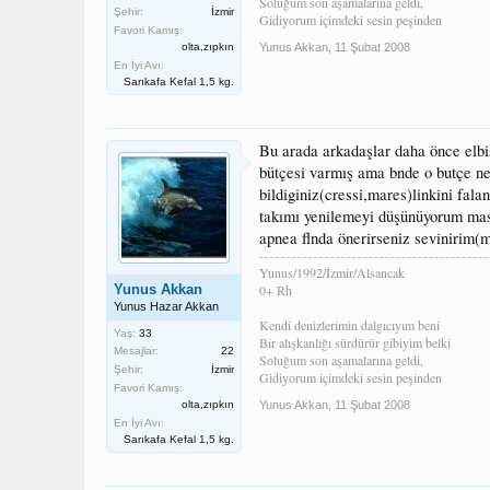
Soluğum son aşamalarına geldi,
Şehir:
İzmir
Gidiyorum içimdeki sesin peşinden
Favori Kamış:
olta,zıpkın
Yunus Akkan
,
11 Şubat 2008
En İyi Avı:
Sarıkafa Kefal 1,5 kg.
Bu arada arkadaşlar daha önce elbi
bütçesi varmış ama bnde o butçe n
bildiginiz(cressi,mares)linkini fala
takımı yenilemeyi düşünüyorum mas
apnea flnda önerirseniz sevinirim(m
Yunus/1992/İzmir/Alsancak
Yunus Akkan
0+ Rh
Yunus Hazar Akkan
Kendi denizlerimin dalgıcıyım beni
Yaş:
33
Bir alışkanlığı sürdürür gibiyim belki
Mesajlar:
22
Soluğum son aşamalarına geldi,
Şehir:
İzmir
Gidiyorum içimdeki sesin peşinden
Favori Kamış:
olta,zıpkın
Yunus Akkan
,
11 Şubat 2008
En İyi Avı:
Sarıkafa Kefal 1,5 kg.