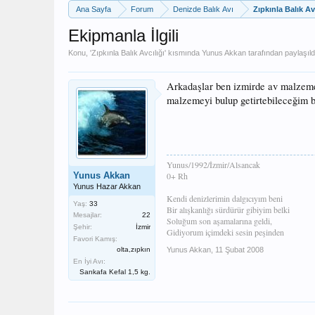
Ana Sayfa
Forum
Denizde Balık Avı
Zıpkınla Balık Av
Ekipmanla İlgili
Konu, '
Zıpkınla Balık Avcılığı
' kısmında
Yunus Akkan
tarafından paylaşıld
Arkadaşlar ben izmirde av malzeme
malzemeyi bulup getirtebileceğim b
Yunus/1992/İzmir/Alsancak
Yunus Akkan
0+ Rh
Yunus Hazar Akkan
Kendi denizlerimin dalgıcıyım beni
Yaş:
33
Bir alışkanlığı sürdürür gibiyim belki
Mesajlar:
22
Soluğum son aşamalarına geldi,
Şehir:
İzmir
Gidiyorum içimdeki sesin peşinden
Favori Kamış:
olta,zıpkın
Yunus Akkan
,
11 Şubat 2008
En İyi Avı:
Sarıkafa Kefal 1,5 kg.