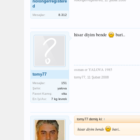
nolongerregistere
d
Mesajlar:
8.312
hisar diyim bende
bari..
osman er YALOVA 1985
tomy77
tomy77
,
11 Şubat 2008
Mesajlar:
151
Şehir:
yalova
Favori Kamış:
olta
En İyi Avı:
7 kg levrek
tomy77 demiş ki:
↑
hisar diyim bende
bari..