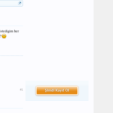
istedigim her
?
#1
Şimdi Kayıt Ol