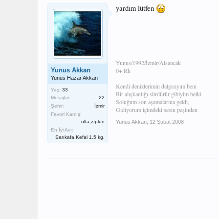
yardım lütfen
Yunus/1992/İzmir/Alsancak
Yunus Akkan
0+ Rh
Yunus Hazar Akkan
Kendi denizlerimin dalgıcıyım beni
Yaş:
33
Bir alışkanlığı sürdürür gibiyim belki
Mesajlar:
22
Soluğum son aşamalarına geldi,
Şehir:
İzmir
Gidiyorum içimdeki sesin peşinden
Favori Kamış:
olta,zıpkın
Yunus Akkan
,
12 Şubat 2008
En İyi Avı:
Sarıkafa Kefal 1,5 kg.