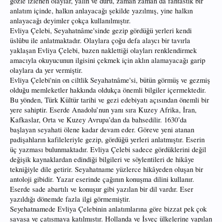
gözle izlenen olaylar, yalın ve duru, zaman zaman da fantastik bir
anlatım içinde, halkın anlayacağı şekilde yazılmış, yine halkın
anlayacağı deyimler çokça kullanılmıştır.
Evliya Çelebi, Seyahatnâme'sinde gezip gördüğü yerleri kendi
üslûbu ile anlatmaktadır. Olaylara çoğu defa alaycı bir tavırla
yaklaşan Evliya Çelebi, bazen naklettiği olayları renklendirmek
amacıyla okuyucunun ilgisini çekmek için aklın alamayacağı garip
olaylara da yer vermiştir.
Evliya Çelebi'nin on ciltlik Seyahatnâme'si, bütün görmüş ve gezmiş
olduğu memleketler hakkında oldukça önemli bilgiler içermektedir.
Bu yönden, Türk Kültür tarihi ve gezi edebiyatı açısından önemli bir
yere sahiptir. Eserde Anadolu’nun yanı sıra Kuzey Afrika, İran,
Kafkaslar, Orta ve Kuzey Avrupa’dan da bahsedilir. 1630’da
başlayan seyahati ölene kadar devam eder. Göreve yeni atanan
padişahların kafileleriyle gezip, gördüğü yerleri anlatmıştır. Eserin
üç yazması bulunmaktadır. Evliya Çelebi sadece gördüklerini değil
değişik kaynaklardan edindiği bilgileri ve söylentileri de hikâye
tekniğiyle dile getirir. Seyahatname yüzlerce hikâyeden oluşan bir
antoloji gibidir. Yazar eserinde çağının konuşma dilini kullanır.
Eserde sade abartılı ve konuşur gibi yazılan bir dil vardır. Eser
yazıldığı dönemde fazla ilgi görmemiştir.
Seyehatnamede Evliya Çelebinin anlatımlarına göre bizzat pek çok
savaşa ve çatışmaya katılmıştır. Hollanda ve İsveç ülkelerine yapılan