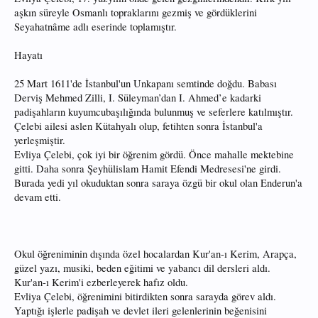
aşkın süreyle Osmanlı topraklarını gezmiş ve gördüklerini
Seyahatnâme adlı eserinde toplamıştır.
Hayatı
25 Mart 1611'de İstanbul'un Unkapanı semtinde doğdu. Babası
Derviş Mehmed Zilli, I. Süleyman’dan I. Ahmed’e kadarki
padişahların kuyumcubaşılığında bulunmuş ve seferlere katılmıştır.
Çelebi ailesi aslen Kütahyalı olup, fetihten sonra İstanbul'a
yerleşmiştir.
Evliya Çelebi, çok iyi bir öğrenim gördü. Önce mahalle mektebine
gitti. Daha sonra Şeyhülislam Hamit Efendi Medresesi'ne girdi.
Burada yedi yıl okuduktan sonra saraya özgü bir okul olan Enderun'a
devam etti.
Okul öğreniminin dışında özel hocalardan Kur'an-ı Kerim, Arapça,
güzel yazı, musiki, beden eğitimi ve yabancı dil dersleri aldı.
Kur'an-ı Kerim'i ezberleyerek hafız oldu.
Evliya Çelebi, öğrenimini bitirdikten sonra sarayda görev aldı.
Yaptığı işlerle padişah ve devlet ileri gelenlerinin beğenisini