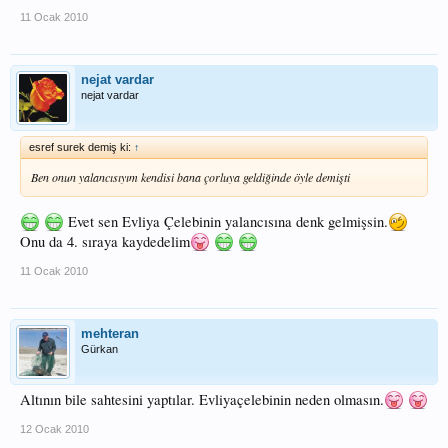
11 Ocak 2010
nejat vardar
nejat vardar
esref surek demiş ki:
↑
Ben onun yalancısıyım kendisi bana çorluya geldiğinde öyle demişti
Evet sen Evliya Çelebinin yalancısına denk gelmişsin.
Onu da 4. sıraya kaydedelim
11 Ocak 2010
mehteran
Gürkan
Altının bile sahtesini yaptılar. Evliyaçelebinin neden olmasın.
12 Ocak 2010