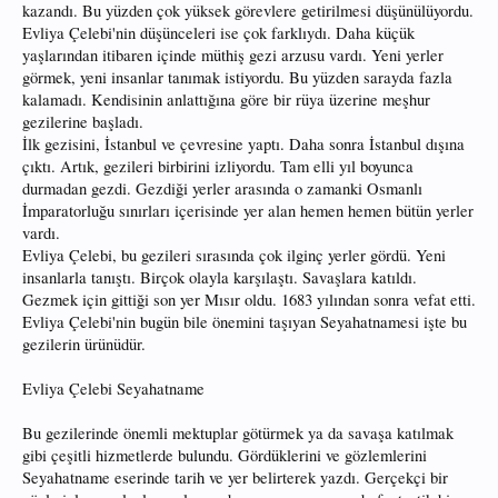
kazandı. Bu yüzden çok yüksek görevlere getirilmesi düşünülüyordu.
Evliya Çelebi'nin düşünceleri ise çok farklıydı. Daha küçük
yaşlarından itibaren içinde müthiş gezi arzusu vardı. Yeni yerler
görmek, yeni insanlar tanımak istiyordu. Bu yüzden sarayda fazla
kalamadı. Kendisinin anlattığına göre bir rüya üzerine meşhur
gezilerine başladı.
İlk gezisini, İstanbul ve çevresine yaptı. Daha sonra İstanbul dışına
çıktı. Artık, gezileri birbirini izliyordu. Tam elli yıl boyunca
durmadan gezdi. Gezdiği yerler arasında o zamanki Osmanlı
İmparatorluğu sınırları içerisinde yer alan hemen hemen bütün yerler
vardı.
Evliya Çelebi, bu gezileri sırasında çok ilginç yerler gördü. Yeni
insanlarla tanıştı. Birçok olayla karşılaştı. Savaşlara katıldı.
Gezmek için gittiği son yer Mısır oldu. 1683 yılından sonra vefat etti.
Evliya Çelebi'nin bugün bile önemini taşıyan Seyahatnamesi işte bu
gezilerin ürünüdür.
Evliya Çelebi Seyahatname
Bu gezilerinde önemli mektuplar götürmek ya da savaşa katılmak
gibi çeşitli hizmetlerde bulundu. Gördüklerini ve gözlemlerini
Seyahatname eserinde tarih ve yer belirterek yazdı. Gerçekçi bir