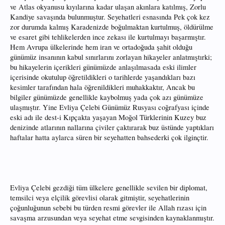
ve Atlas okyanusu kıyılarına kadar ulaşan akınlara katılmış, Zorlu
Kandiye savaşında bulunmuştur. Seyehatleri esnasında Pek çok kez
zor durumda kalmış Karadenizde boğulmaktan kurtulmuş, öldürülme
ve esaret gibi tehlikelerden ince zekası ile kurtulmayı başarmıştır.
Hem Avrupa ülkelerinde hem iran ve ortadoğuda şahit olduğu
günümüz insanının kabul sınırlarını zorlayan hikayeler anlatmıştırki;
bu hikayelerin içerikleri günümüzde anlaşılmasada eski ilimler
içerisinde okutulup öğretildikleri o tarihlerde yaşandıkları bazı
kesimler tarafından hala öğrenildikleri muhakkaktır, Ancak bu
bilgiler günümüzde genellikle kaybolmuş yada çok azı günümüze
ulaşmıştır. Yine Evliya Çelebi Günümüz Rusyası coğrafyası içinde
eski adı ile dest-i Kıpçakta yaşayan Moğol Türklerinin Kuzey buz
denizinde atlarının nallarına çiviler çaktırarak buz üstünde yaptıkları
haftalar hatta aylarca süren bir seyehatten bahsederki çok ilginçtir.
Evliya Çelebi gezdiği tüm ülkelere genellikle sevilen bir diplomat,
temsilci veya elçilik görevlisi olarak gitmiştir, seyehatlerinin
çoğunluğunun sebebi bu türden resmi görevler ile Allah rızası için
savaşma arzusundan veya seyehat etme sevgisinden kaynaklanmıştır.