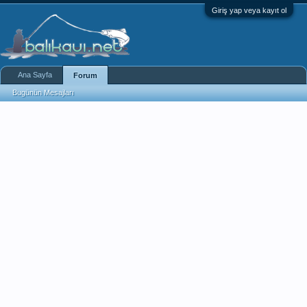
Giriş yap veya kayıt ol
Ana Sayfa
Forum
Bugünün Mesajları