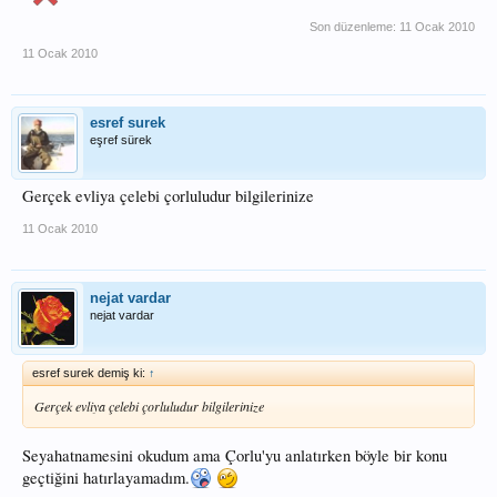
Son düzenleme:
11 Ocak 2010
11 Ocak 2010
esref surek
eşref sürek
Gerçek evliya çelebi çorluludur bilgilerinize
11 Ocak 2010
nejat vardar
nejat vardar
esref surek demiş ki:
↑
Gerçek evliya çelebi çorluludur bilgilerinize
Seyahatnamesini okudum ama Çorlu'yu anlatırken böyle bir konu
geçtiğini hatırlayamadım.