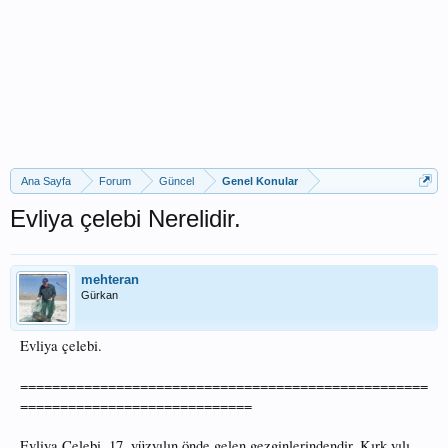
Ana Sayfa
Forum
Güncel
Genel Konular
Evliya çelebi Nerelidir.
mehteran
Gürkan
Evliya çelebi.
===================================================
=============================
Evliya Çelebi, 17. yüzyılın önde gelen gezginlerindendir. Kırk yılı