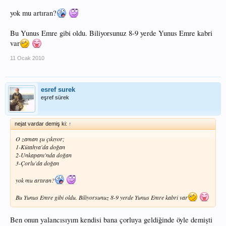
yok mu artıran?
Bu Yunus Emre gibi oldu. Biliyorsunuz 8-9 yerde Yunus Emre kabri
var
11 Ocak 2010
esref surek
eşref sürek
nejat vardar demiş ki:
↑
O zaman şu çıkıyor;
1-Kütahya'da doğan
2-Unkapanı'nda doğan
3-Çorlu'da doğan
yok mu artıran?
Bu Yunus Emre gibi oldu. Biliyorsunuz 8-9 yerde Yunus Emre kabri var
Ben onun yalancısıyım kendisi bana çorluya geldiğinde öyle demişti