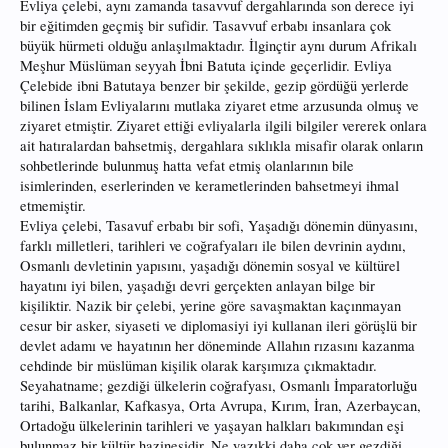
Evliya çelebi, aynı zamanda tasavvuf dergahlarında son derece iyi
bir eğitimden geçmiş bir sufidir. Tasavvuf erbabı insanlara çok
büyük hürmeti olduğu anlaşılmaktadır. İlginçtir aynı durum Afrikalı
Meşhur Müslüman seyyah İbni Batuta içinde geçerlidir. Evliya
Çelebide ibni Batutaya benzer bir şekilde, gezip gördüğü yerlerde
bilinen İslam Evliyalarını mutlaka ziyaret etme arzusunda olmuş ve
ziyaret etmiştir. Ziyaret ettiği evliyalarla ilgili bilgiler vererek onlara
ait hatıralardan bahsetmiş, dergahlara sıklıkla misafir olarak onların
sohbetlerinde bulunmuş hatta vefat etmiş olanlarının bile
isimlerinden, eserlerinden ve kerametlerinden bahsetmeyi ihmal
etmemiştir.
Evliya çelebi, Tasavuf erbabı bir sofi, Yaşadığı dönemin dünyasını,
farklı milletleri, tarihleri ve coğrafyaları ile bilen devrinin aydını,
Osmanlı devletinin yapısını, yaşadığı dönemin sosyal ve kültürel
hayatını iyi bilen, yaşadığı devri gerçekten anlayan bilge bir
kişiliktir. Nazik bir çelebi, yerine göre savaşmaktan kaçınmayan
cesur bir asker, siyaseti ve diplomasiyi iyi kullanan ileri görüşlü bir
devlet adamı ve hayatının her döneminde Allahın rızasını kazanma
cehdinde bir müslüman kişilik olarak karşımıza çıkmaktadır.
Seyahatname; gezdiği ülkelerin coğrafyası, Osmanlı İmparatorluğu
tarihi, Balkanlar, Kafkasya, Orta Avrupa, Kırım, İran, Azerbaycan,
Ortadoğu ülkelerinin tarihleri ve yaşayan halkları bakımından eşi
bulunmaz bir kültür hazinesidir. Ne yazıkki daha çok yer gezdiği