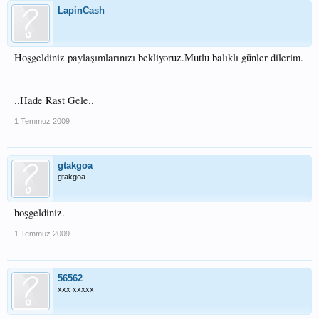
LapinCash
Hoşgeldiniz paylaşımlarınızı bekliyoruz.Mutlu balıklı günler dilerim.
..Hade Rast Gele..
1 Temmuz 2009
gtakgoa
gtakgoa
hoşgeldiniz.
1 Temmuz 2009
56562
xxx xxxxx