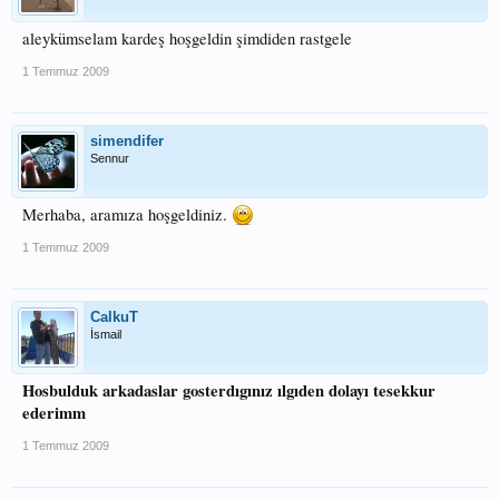
aleykümselam kardeş hoşgeldin şimdiden rastgele
1 Temmuz 2009
simendifer
Sennur
Merhaba, aramıza hoşgeldiniz.
1 Temmuz 2009
CalkuT
İsmail
Hosbulduk arkadaslar gosterdıgınız ılgıden dolayı tesekkur
ederimm
1 Temmuz 2009