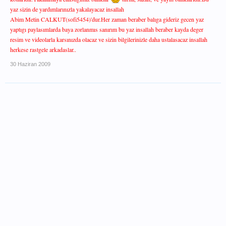
yaz sizin de yardımlarınızla yakalayacaz insallah
Abim Metin CALKUT(sofi5454)'dur.Her zaman beraber balıga gideriz gecen yaz
yaptıgı paylasımlarda baya zorlanmıs sanırım bu yaz insallah beraber kayda deger
resim ve videolarla karsınızda olacaz ve sizin bilgilerinizle daha ustalasacaz insallah
herkese rastgele arkadaslar..
30 Haziran 2009