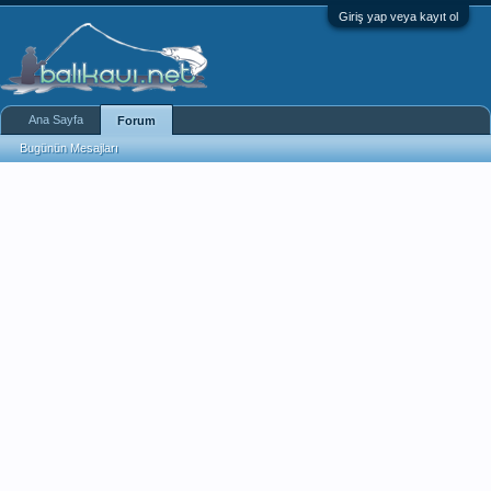
Giriş yap veya kayıt ol
Ana Sayfa
Forum
Bugünün Mesajları