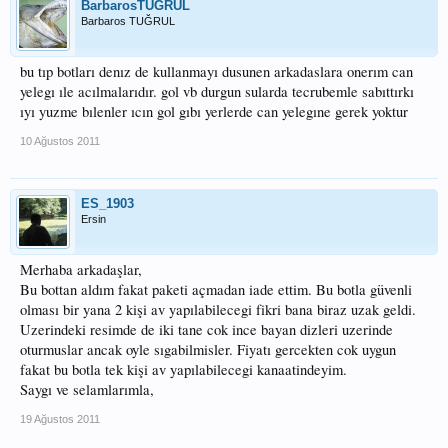
BarbarosTUGRUL
Barbaros TUĞRUL
bu tıp botları denız de kullanmayı dusunen arkadaslara onerım can
yelegı ıle acılmalarıdır. gol vb durgun sularda tecrubemle sabıttırkı
ıyı yuzme bılenler ıcın gol gıbı yerlerde can yelegıne gerek yoktur
10 Ağustos 2011
ES_1903
Ersin
Merhaba arkadaşlar,
Bu bottan aldım fakat paketi açmadan iade ettim. Bu botla güvenli
olması bir yana 2 kişi av yapılabilecegi fikri bana biraz uzak geldi.
Uzerindeki resimde de iki tane cok ince bayan dizleri uzerinde
oturmuslar ancak oyle sıgabilmisler. Fiyatı gercekten cok uygun
fakat bu botla tek kişi av yapılabilecegi kanaatindeyim.
Saygı ve selamlarımla,
19 Ağustos 2011