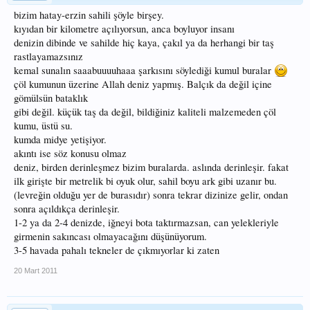
bizim hatay-erzin sahili şöyle birşey.
kıyıdan bir kilometre açılıyorsun, anca boyluyor insanı
denizin dibinde ve sahilde hiç kaya, çakıl ya da herhangi bir taş
rastlayamazsınız
kemal sunalın saaabuuuuhaaa şarkısını söylediği kumul buralar
çöl kumunun üzerine Allah deniz yapmış. Balçık da değil içine
gömülsün bataklık
gibi değil. küçük taş da değil, bildiğiniz kaliteli malzemeden çöl
kumu, üstü su.
kumda midye yetişiyor.
akıntı ise söz konusu olmaz
deniz, birden derinleşmez bizim buralarda. aslında derinleşir. fakat
ilk girişte bir metrelik bi oyuk olur, sahil boyu ark gibi uzanır bu.
(levreğin olduğu yer de burasıdır) sonra tekrar dizinize gelir, ondan
sonra açıldıkça derinleşir.
1-2 ya da 2-4 denizde, iğneyi bota taktırmazsan, can yelekleriyle
girmenin sakıncası olmayacağını düşünüyorum.
3-5 havada pahalı tekneler de çıkmıyorlar ki zaten
20 Mart 2011