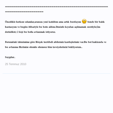
===================================================
===================
Öncelikle herkeze selamlar,aranıza yeni katıldım ama artık burdayım
bende bir balık
hastasıyım ve bugün itibariyle bu botu aldım.Denizde kıyıdan açılmamak suretiyle(2m
derinlikte) 2 kişi bu botla avlanmak istiyoruz.
Forumdaki izlenimime göre Birçok tecrübeli abilermiz kardeşlerimiz var.Bu bot hakkında ve
bu avlanma fikrimize olumlu olumsuz tüm tavsiyelerinizi bekliyorum..
Saygılar..
25 Temmuz 2010