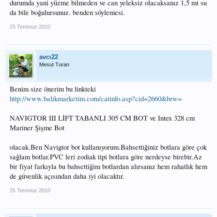
durumda yani yüzme bilmeden ve can yeleksiz olacaksanız 1,5 mt su
da bile boğulursunuz. benden söylemesi.
25 Temmuz 2010
avcı22
Mesut Turan
Benim size önerim bu linkteki
http://www.balikmarketim.com/catinfo.asp?cid=2660&brw=
NAVIGTOR III LİFT TABANLI 305 CM BOT ve Intex 328 cm
Mariner Şişme Bot
olacak.Ben Navigtor bot kullanıyorum.Bahsettiğiniz botlara göre çok
sağlam botlar.PVC leri zodiak tipi botlara göre nerdeyse birebir.Az
bir fiyat farkıyla bu bahsettiğim botlardan alırsanız hem rahatlık hem
de güvenlik açısından daha iyi olacaktır.
25 Temmuz 2010