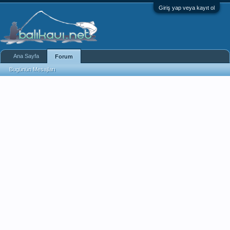
Giriş yap veya kayıt ol
Ana Sayfa
Forum
Bugünün Mesajları