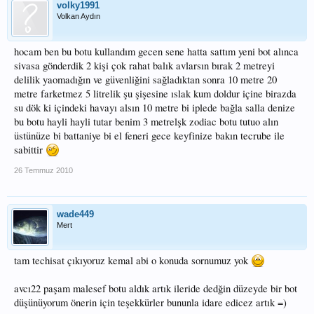
volky1991
Volkan Aydın
hocam ben bu botu kullandım gecen sene hatta sattım yeni bot alınca
sivasa gönderdik 2 kişi çok rahat balık avlarsın bırak 2 metreyi
delilik yaomadığın ve güvenliğini sağladıktan sonra 10 metre 20
metre farketmez 5 litrelik şu şişesine ıslak kum doldur içine birazda
su dök ki içindeki havayı alsın 10 metre bi iplede bağla salla denize
bu botu hayli hayli tutar benim 3 metrelşk zodiac botu tutuo alın
üstünüze bi battaniye bi el feneri gece keyfinize bakın tecrube ile
sabittir
26 Temmuz 2010
wade449
Mert
tam techisat çıkıyoruz kemal abi o konuda sornumuz yok
avcı22 paşam malesef botu aldık artık ileride dedğin düzeyde bir bot
düşünüyorum önerin için teşekkürler bununla idare edicez artık =)