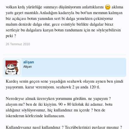
volkan krdş yürürlüğe sunmayı düşünüyorum anlattıklarını
aklıma
yattı gayet mantıklı.Anladığım kadarıyla bu bot'tan memnun kalmşsn
biz açıkçası botun yanından sert bi dalga yemekten çekiniyoruz
malum denizde dalga olur, gece esintiyle birlikte dalgalar biraz
sertleşir bu dalgalara karşın botun randumanı için ne söyleyebilirsin
peki ?
26 Temmuz 2010
alişan
Alişan
Kardeş senin geçen sene yaşadığın seahawk olayını aynen ben şimdi
yaşıyorum. karar veremiyom. seahawk 2 şu anda 120 tl.
Neredeyse almak üzereyken yorumunu gördüm. ne yapayım ?
alayım mı? ben de iki kişiyim. 90 + 80 kiloluk iki adamız. botu
aldığınız söylüyorsunuz, hiç kullandınız mı içerde ? ben de
iskenderun körfezinde kullanacam.
Kullandıysanız nasıl kullandınız ? Tecrübelerinizi paylaşır mısınız ?