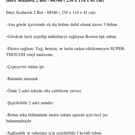
Intex Seahawk 2 Bot - 68346 ( 236 x 114 x 41 cm)
Intex Seahawk 2 Bot - 68346 ( 236 x 114 x 41 cm)
-Ana gövde içerisinde ek dış bölme dahil olmak üzere 3 bölme
-Gövdede hızlı şişirilip indirilmeyi sağlayan Boston tipi subap
-Ekstra sağlam: Yağ, benzin, ve tuzlu sudan etkilenmeyen SUPER-
THOUGH vinyl malzeme.
-Çepeçevre tutma ipi
-Burunda tutamak
-Önde 2 adet arkada olta sabitleme yuvası
-Şişirilebilir 2 adet minder
-Botun arka bölümünde motor takma aparatı için özel yer
bulunmaktadır
-Sağlamlık ve rahatınız için şişirilebilir I kesitli taban