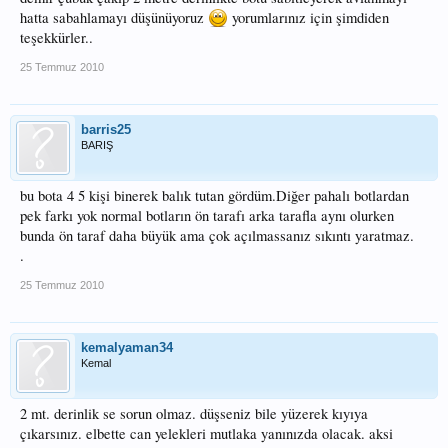
hatta sabahlamayı düşünüyoruz
yorumlarınız için şimdiden
teşekkürler..
25 Temmuz 2010
barris25
BARIŞ
bu bota 4 5 kişi binerek balık tutan gördüm.Diğer pahalı botlardan
pek farkı yok normal botların ön tarafı arka tarafla aynı olurken
bunda ön taraf daha büyük ama çok açılmassanız sıkıntı yaratmaz.
.
25 Temmuz 2010
kemalyaman34
Kemal
2 mt. derinlik se sorun olmaz. düşseniz bile yüzerek kıyıya
çıkarsınız. elbette can yelekleri mutlaka yanınızda olacak. aksi