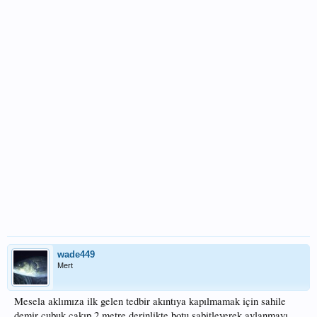
wade449
Mert
Mesela aklımıza ilk gelen tedbir akıntıya kapılmamak için sahile
demir çubuk çakıp 2 metre derinlikte botu sabitleyerek avlanmayı