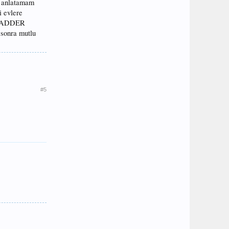
ki anlatamam
i evlere
MUKADDER
 sonra mutlu
#5