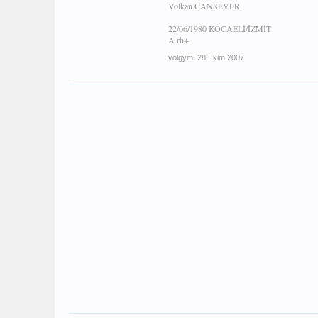
Volkan CANSEVER
22/06/1980 KOCAELİ/İZMİT
A rh+
volgym
,
28 Ekim 2007