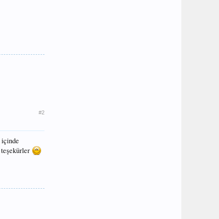
#2
 içinde
a teşekürler