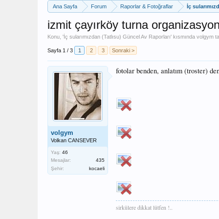
Ana Sayfa
Forum
Raporlar & Fotoğraflar
İç sularımız
izmit çayırköy turna organizasyo
Konu, '
İç sularımızdan (Tatlısu) Güncel Av Raporları
' kısmında
volgym
ta
Sayfa 1 / 3
1
2
3
Sonraki >
fotolar benden, anlatım (troster) d
volgym
Volkan CANSEVER
Yaş:
46
Mesajlar:
435
Şehir:
kocaeli
sirkülere dikkat lütfen !..