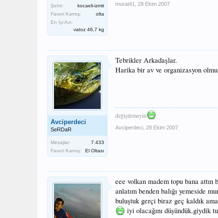
murat41
,
28 Ekim 2007
Şehir:
kocaeli-izmit
Favori Kamış:
olta
En İyi Avı:
vatoz 46,7 kg
Tebrikler Arkadaşlar.
Harika bir av ve organizasyon olmu
değiştirmeyin
Avciperdeci
Avciperdeci
,
28 Ekim 2007
SeRDaR
Mesajlar:
7.433
Favori Kamış:
El Oltası
eee volkan madem topu bana attın 
anlatım benden balığı yemeside mur
buluştuk gerçi biraz geç kaldık am
iyi olacağını düşündük.giydik tu