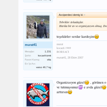
Avciperdeci demiş ki:
↑
Tebrikler Arkadaşlar.
Harika bir av ve organizasyon olmuş. Dos
teşekürler serdar kardeşim
murat
murat41
kocaeli 1969
BORSACI
Mesajlar:
1.231
Şehir:
kocaeli-izmit
murat41
,
28 Ekim 2007
Favori Kamış:
olta
En İyi Avı:
vatoz 46,7 kg
Organizasyon güzel
, görünen o
ve tutmuşsunuz
e avda güzel
arttırsın