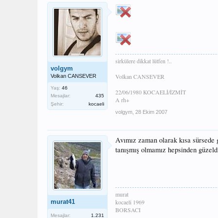
sirkülere dikkat lütfen !..
volgym
Volkan CANSEVER
Volkan CANSEVER
Yaş:
46
22/06/1980 KOCAELİ/İZMİT
Mesajlar:
435
A rh+
Şehir:
kocaeli
volgym
,
28 Ekim 2007
Avımız zaman olarak kısa sürsede g
tanışmış olmamız hepsinden güzeldi 
murat
murat41
kocaeli 1969
BORSACI
Mesajlar:
1.231