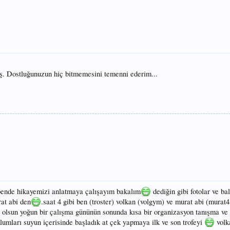
ş. Dostluğunuzun hiç bitmemesini temenni ederim...
bende hikayemizi anlatmaya çalışayım bakalım
dediğin gibi fotolar ve ba
at abi den
.saat 4 gibi ben (troster) volkan (volgym) ve murat abi (murat4
a olsun yoğun bir çalışma gününün sonunda kısa bir organizasyon tanışma v
lumları suyun içerisinde başladık at çek yapmaya ilk ve son trofeyi
volk