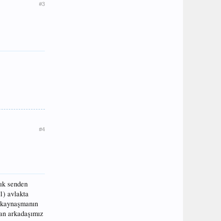
#3
#4
lık senden
1) avlakta
e kaynaşmanın
an arkadaşımız