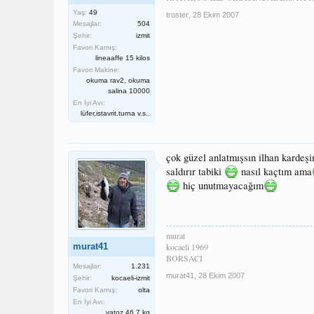
Yaş:
49
troster
,
28 Ekim 2007
Mesajlar:
504
Şehir:
izmit
Favori Kamış:
lineaaffe 15 kilos
Favori Makine:
okuma rav2, okuma
salina 10000
En İyi Avı:
lüfer,istavrit.turna v.s..
çok güzel anlatmışsın ilhan kardeşi
saldırır tabiki
nasıl kaçtım ama
hiç unutmayacağım
murat
murat41
kocaeli 1969
BORSACI
Mesajlar:
1.231
murat41
,
28 Ekim 2007
Şehir:
kocaeli-izmit
Favori Kamış:
olta
En İyi Avı:
vatoz 46,7 kg