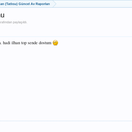
dan (Tatlısu) Güncel Av Raporları
nu
rafından paylaşıldı.
en. hadi ilhan top sende dostum