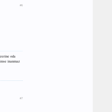
#6
üzerine oda
 kimse inanmaz
#7