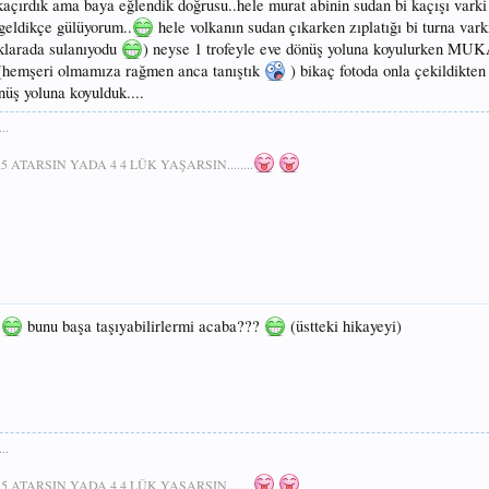
 kaçırdık ama baya eğlendik doğrusu..hele murat abinin sudan bi kaçışı var
geldikçe gülüyorum..
hele volkanın sudan çıkarken zıplatığı bi turna vark
klarada sulanıyodu
) neyse 1 trofeyle eve dönüş yoluna koyulurken 
 (hemşeri olmamıza rağmen anca tanıştık
) bikaç fotoda onla çekildikten
üş yoluna koyulduk....
..
5 ATARSIN YADA 4 4 LÜK YAŞARSIN........
z
bunu başa taşıyabilirlermi acaba???
(üstteki hikayeyi)
..
5 ATARSIN YADA 4 4 LÜK YAŞARSIN........