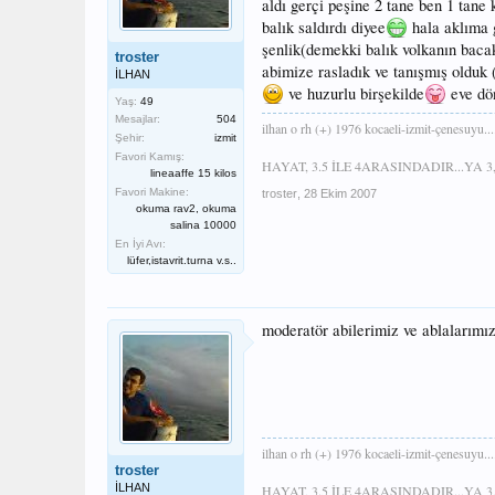
aldı gerçi peşine 2 tane ben 1 tane
balık saldırdı diyee
hala aklıma 
şenlik(demekki balık volkanın baca
troster
abimize rasladık ve tanışmış olduk
İLHAN
ve huzurlu birşekilde
eve dön
Yaş:
49
Mesajlar:
504
ilhan o rh (+) 1976 kocaeli-izmit-çenesuyu....
Şehir:
izmit
Favori Kamış:
HAYAT, 3.5 İLE 4ARASINDADIR...YA 3,
lineaaffe 15 kilos
Favori Makine:
troster
,
28 Ekim 2007
okuma rav2, okuma
salina 10000
En İyi Avı:
lüfer,istavrit.turna v.s..
moderatör abilerimiz ve ablalarımı
ilhan o rh (+) 1976 kocaeli-izmit-çenesuyu....
troster
İLHAN
HAYAT, 3.5 İLE 4ARASINDADIR...YA 3,