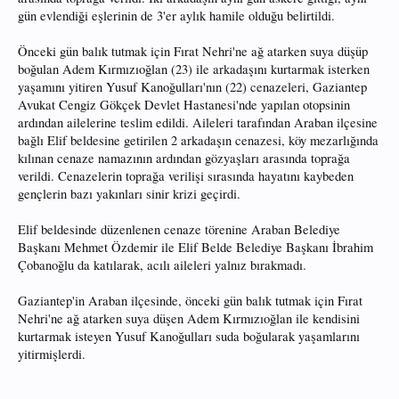
gün evlendiği eşlerinin de 3'er aylık hamile olduğu belirtildi.
Önceki gün balık tutmak için Fırat Nehri'ne ağ atarken suya düşüp
boğulan Adem Kırmızıoğlan (23) ile arkadaşını kurtarmak isterken
yaşamını yitiren Yusuf Kanoğulları'nın (22) cenazeleri, Gaziantep
Avukat Cengiz Gökçek Devlet Hastanesi'nde yapılan otopsinin
ardından ailelerine teslim edildi. Aileleri tarafından Araban ilçesine
bağlı Elif beldesine getirilen 2 arkadaşın cenazesi, köy mezarlığında
kılınan cenaze namazının ardından gözyaşları arasında toprağa
verildi. Cenazelerin toprağa verilişi sırasında hayatını kaybeden
gençlerin bazı yakınları sinir krizi geçirdi.
Elif beldesinde düzenlenen cenaze törenine Araban Belediye
Başkanı Mehmet Özdemir ile Elif Belde Belediye Başkanı İbrahim
Çobanoğlu da katılarak, acılı aileleri yalnız bırakmadı.
Gaziantep'in Araban ilçesinde, önceki gün balık tutmak için Fırat
Nehri'ne ağ atarken suya düşen Adem Kırmızıoğlan ile kendisini
kurtarmak isteyen Yusuf Kanoğulları suda boğularak yaşamlarını
yitirmişlerdi.