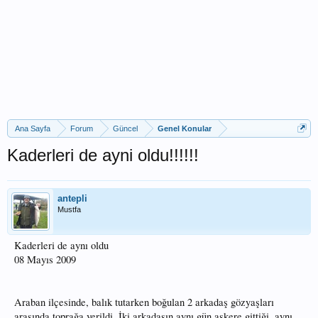
Ana Sayfa
Forum
Güncel
Genel Konular
Kaderleri de ayni oldu!!!!!!
antepli
Mustfa
Kaderleri de aynı oldu
08 Mayıs 2009
Araban ilçesinde, balık tutarken boğulan 2 arkadaş gözyaşları
arasında toprağa verildi. İki arkadaşın aynı gün askere gittiği, aynı