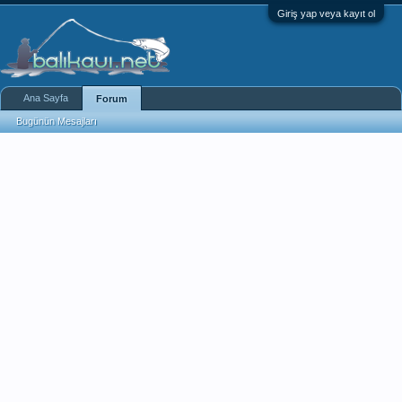
Giriş yap veya kayıt ol
Ana Sayfa
Forum
Bugünün Mesajları