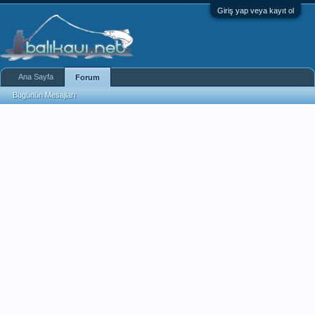
Giriş yap veya kayıt ol
Ana Sayfa
Forum
Bugünün Mesajları