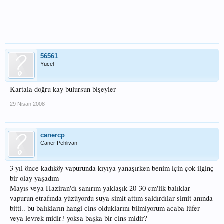
56561
Yücel
Kartala doğru kay bulursun bişeyler
29 Nisan 2008
canercp
Caner Pehlivan
3 yıl önce kadıköy vapurunda kıyıya yanaşırken benim için çok ilginç
bir olay yaşadım
Mayıs veya Haziran'dı sanırım yaklaşık 20-30 cm'lik balıklar
vapurun etrafında yüzüyordu suya simit attım saldırdılar simit anında
bitti.. bu balıkların hangi cins olduklarını bilmiyorum acaba lüfer
veya levrek midir? yoksa başka bir cins midir?