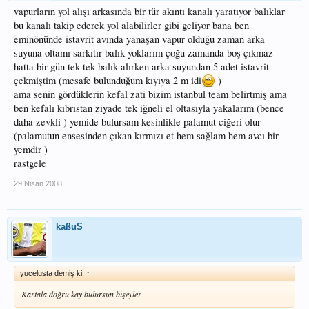
vapurların yol alışı arkasında bir tür akıntı kanalı yaratıyor balıklar
bu kanalı takip ederek yol alabilirler gibi geliyor bana ben
eminönünde istavrit avında yanaşan vapur olduğu zaman arka
suyuna oltamı sarkıtır balık yoklarım çoğu zamanda boş çıkmaz
hatta bir gün tek tek balık alırken arka suyundan 5 adet istavrit
çekmiştim (mesafe bulunduğum kıyıya 2 m idi
)
ama senin gördüklerin kefal zati bizim istanbul team belirtmiş ama
ben kefalı kıbrıstan ziyade tek iğneli el oltasıyla yakalarım (bence
daha zevkli ) yemide bulursam kesinlikle palamut ciğeri olur
(palamutun ensesinden çıkan kırmızı et hem sağlam hem avcı bir
yemdir )
rastgele
29 Nisan 2008
kaßuS
yucelusta demiş ki:
↑
Kartala doğru kay bulursun bişeyler