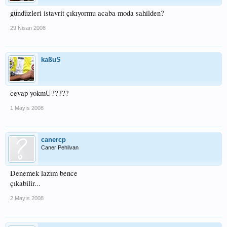
gündüzleri istavrit çıkıyormu acaba moda sahilden?
29 Nisan 2008
kaßuS
cevap yokmU?????
1 Mayıs 2008
canercp
Caner Pehlivan
Denemek lazım bence
çıkabilir...
2 Mayıs 2008