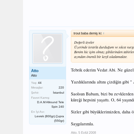
trout baba demiş ki:
↑
Değerli üyeler
Üzerinde israrla durduğum ve sıkca vurgu
Benim hic işim olmaz gibilerinden tabirler
azından önemli bir keyfi ıskalamaktır.
Tebrik ederim Vedat Abi. Ne güzel k
Atto
Atto
Yazdıklarında altını çizdiğin gibi 
Yaş:
44
Mesajlar:
220
Saolsun Babam, bizi bu zevklerden 
Şehir:
İstanbul
Favori Kamış:
küreği hepsini yaşattı. O, 64 yaşında
D.A.M Allround Tele
Spin 240
Sizler gibi büyüklerimizden, daha ö
En İyi Avı:
Levrek (800gr),Çupra
(550gr)
Saygılarımla.
Atto
,
5 Eylül 2008