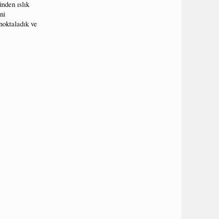
nden ıslık
ni
noktaladık ve