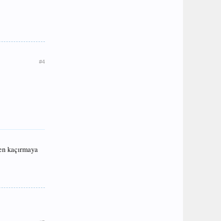
#4
ken kaçırmaya