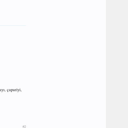
yı, çapariyi,
#2