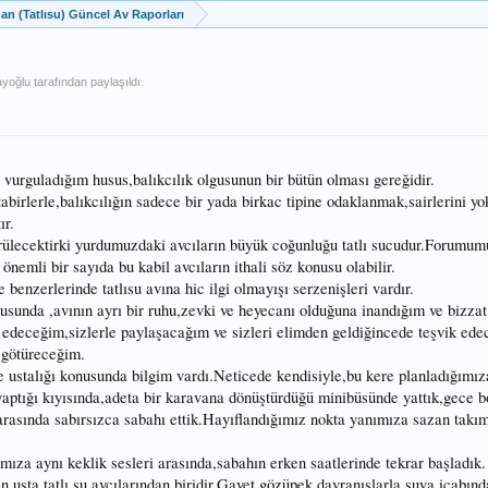
dan (Tatlısu) Güncel Av Raporları
ayoğlu
tarafından paylaşıldı.
vurguladığım husus,balıkcılık olgusunun bir bütün olması gereğidir.
abirlerle,balıkcılığın sadece bir yada birkac tipine odaklanmak,sairlerini y
ır.
görülecektirki yurdumuzdaki avcıların büyük coğunluğu tatlı sucudur.Forumum
önemli bir sayıda bu kabil avcıların ithali söz konusu olabilir.
nzerlerinde tatlısu avına hic ilgi olmayışı serzenişleri vardır.
usunda ,avının ayrı bir ruhu,zevki ve heyecanı olduğuna inandığım ve bizzat
edeceğim,sizlerle paylaşacağım ve sizleri elimden geldiğincede teşvik edec
 götüreceğim.
ve ustalığı konusunda bilgim vardı.Neticede kendisiyle,bu kere planladığımız
aptığı kıyısında,adeta bir karavana dönüştürdüğü minibüsünde yattık,gece 
arasında sabırsızca sabahı ettik.Hayıflandığımız nokta yanımıza sazan takım
ıza aynı keklik sesleri arasında,sabahın erken saatlerinde tekrar başladık.
 usta tatlı su avcılarından biridir.Gayet gözüpek davranışlarla suya icabınd