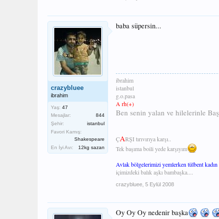
baba süpersin...
ibrahim
crazybluee
istanbul
g.o.pasa
ibrahim
A rh(+)
Yaş:
47
Ben senin yalan ve hilelerinle B
Mesajlar:
844
Şehir:
istanbul
Favori Kamış:
A
Ç
RŞI tırıvırıya karşı..
Shakespeare
En İyi Avı:
12kg sazan
Tek başıma boili yede karşıyım
Avlak bölgelerimizi yemlerken tülbent kadın ç
içimizdeki balık aşkı bambaşka....
crazybluee
,
5 Eylül 2008
Oy Oy Oy nedenir başka