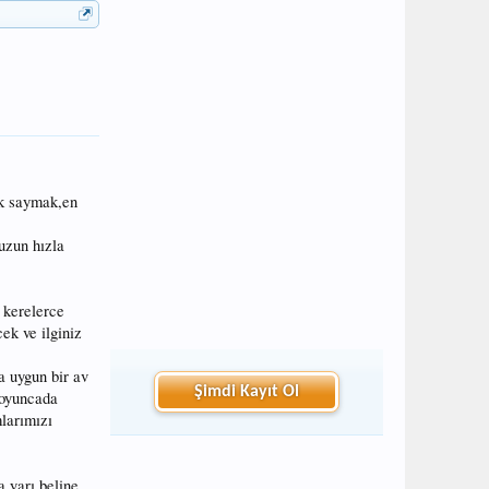
ok saymak,en
uzun hızla
 kerelerce
ek ve ilginiz
a uygun bir av
Şimdi Kayıt Ol
boyuncada
larımızı
a yarı beline