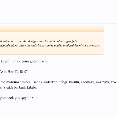
ladığım husus,balıkcılık olgusunun bir bütün olması gereğidir.
le,balıkcılığın sadece bir yada birkac tipine odaklanmak,sairlerini yok saymak,en
eyifli bir av günü geçirmişsin.
" Avın Her Türlüsü"
hiç mahrum etmedi. Bacak kadarken tüfeği, barutu, saçmayı, misinayı, zoka
, ayaklı bir tarih kitabı.
ğrenecek çok şeyler var.