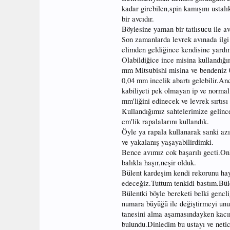
kadar girebilen,spin kamışını ustalı
bir avcıdır.
Böylesine yaman bir tatlısucu ile 
Son zamanlarda levrek avınada ilgi 
elimden geldiğince kendisine yardım
Olabildiğice ince misina kullandığ
mm Mitsubishi misina ve bendeniz 0
0,04 mm incelik abartı gelebilir.A
kabiliyeti pek olmayan ip ve norma
mm'liğini edinecek ve levrek sırtıs
Kullandığımız sahtelerimize gelinc
cm'lik rapalalarını kullandık.
Öyle ya rapala kullanarak sanki azı
ve yakalanış yaşayabilirdimki.
Bence avımız cok başarılı gecti.Onl
balıkla haşır,neşir olduk.
Bülent kardeşim kendi rekorunu hayli
edeceğiz.Tuttum tenkidi bastım.Bül
Bülentki böyle bereketi belki gencl
numara büyüğü ile değiştirmeyi unut
tanesini alma aşamasındayken kacırı
bulundu.Dinledim bu ustayı ve netic