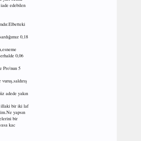
a iade edebilen
mdır.Elbetteki
sardığımız 0,18
an,esneme
Herhalde 0,06
e Pro'nun 5
 vuruş,saldırış
yüz adede yakın
laki bir iki laf
rdim.Ne yapsın
lerini bir
evasa kac