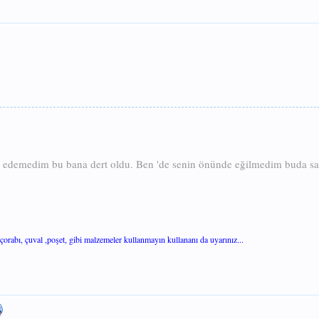
aş edemedim bu bana dert oldu. Ben 'de senin önünde eğilmedim buda san
orabı, çuval ,poşet, gibi malzemeler kullanmayın kullananı da uyarınız...