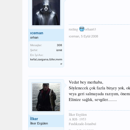
reeling
orhan63
ıceman
ıceman
,
5 Eylül 2008
orhan
Mesajlar:
308
Şehir:
izmit
En İyi Avı:
kefal,zargana,lüfer,mırm
ır
Vedat bey merhaba,
Söylenecek çok fazla birşey yok, o
veya geri salmayada razıyım, öneml
Elinize sağlık, sevgiler........
İlker Ergülen
İlker
A RH- 1953
Fındıkzade-İstanbul
İlker Ergülen