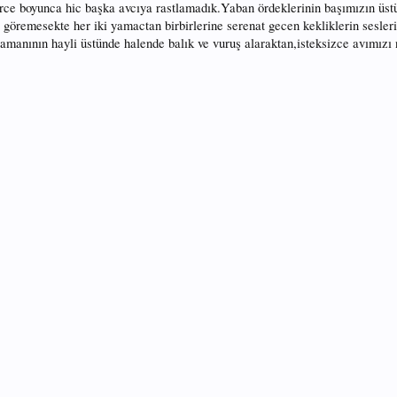
ce boyunca hic başka avcıya rastlamadık.Yaban ördeklerinin başımızın üstü
i göremesekte her iki yamactan birbirlerine serenat gecen kekliklerin sesleri
manının hayli üstünde halende balık ve vuruş alaraktan,isteksizce avımızı 