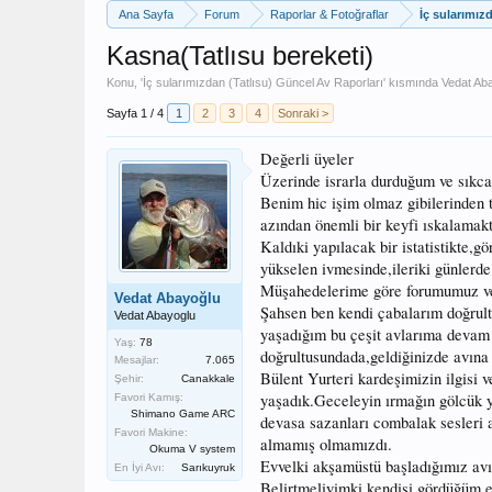
Ana Sayfa
Forum
Raporlar & Fotoğraflar
İç sularımız
Kasna(Tatlısu bereketi)
Konu, '
İç sularımızdan (Tatlısu) Güncel Av Raporları
' kısmında
Vedat Ab
Sayfa 1 / 4
1
2
3
4
Sonraki >
Değerli üyeler
Üzerinde israrla durduğum ve sıkca 
Benim hic işim olmaz gibilerinden t
azından önemli bir keyfi ıskalamakt
Kaldıki yapılacak bir istatistikte,
yükselen ivmesinde,ileriki günlerde 
Müşahedelerime göre forumumuz ve be
Vedat Abayoğlu
Şahsen ben kendi çabalarım doğrult
Vedat Abayoglu
yaşadığım bu çeşit avlarıma devam 
Yaş:
78
doğrultusundada,geldiğinizde avına
Mesajlar:
7.065
Bülent Yurteri kardeşimizin ilgisi 
Şehir:
Canakkale
yaşadık.Geceleyin ırmağın gölcük y
Favori Kamış:
Shimano Game ARC
devasa sazanları combalak sesleri 
Favori Makine:
almamış olmamızdı.
Okuma V system
Evvelki akşamüstü başladığımız avım
En İyi Avı:
Sarıkuyruk
Belirtmeliyimki kendisi gördüğüm en