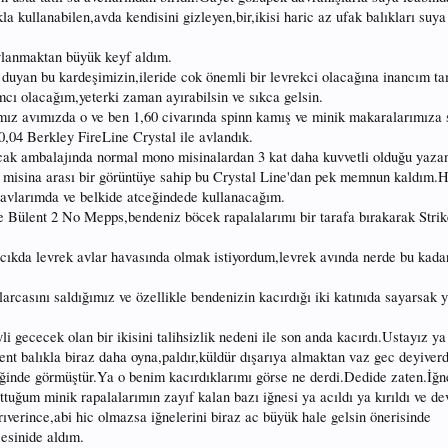
kla kullanabilen,avda kendisini gizleyen,bir,ikisi haric az ufak balıkları suy
avlanmaktan büyük keyf aldım.
duyan bu kardeşimizin,ileride cok önemli bir levrekci olacağına inancım ta
cı olacağım,yeterki zaman ayırabilsin ve sıkca gelsin.
ımız avımızda o ve ben 1,60 civarında spinn kamış ve minik makaralarımıza 
,04 Berkley FireLine Crystal ile avlandık.
ncak ambalajında normal mono misinalardan 3 kat daha kuvvetli olduğu yaz
l misina arası bir görüntüye sahip bu Crystal Line'dan pek memnun kaldım.
ı avlarımda ve belkide atceğindede kullanacağım.
e Bülent 2 No Mepps,bendeniz böcek rapalalarımı bir tarafa bırakarak Strik
cıkda levrek avlar havasında olmak istiyordum,levrek avında nerde bu kadar
arcasını saldığımız ve özellikle bendenizin kacırdığı iki katınıda sayarsak 
 gececek olan bir ikisini talihsizlik nedeni ile son anda kacırdı.Ustayız ya il
ent balıkla biraz daha oyna,paldır,küldür dışarıya almaktan vaz gec deyive
iğinde görmüştür.Ya o benim kacırdıklarımı görse ne derdi.Dedide zaten.İğne
tuğum minik rapalalarımın zayıf kalan bazı iğnesi ya acıldı ya kırıldı ve d
verince,abi hic olmazsa iğnelerini biraz ac büyük hale gelsin önerisinde
esinide aldım.