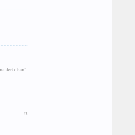
a dert olsun''
#3