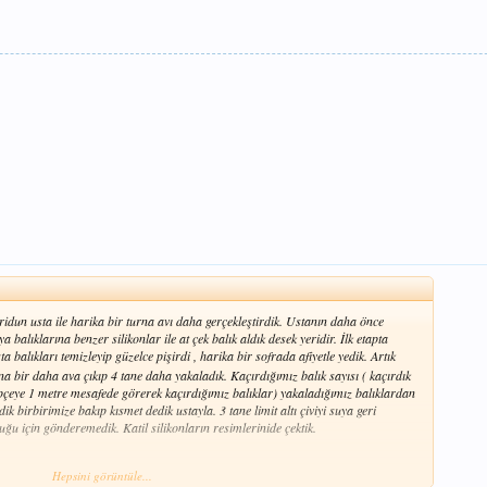
idun usta ile harika bir turna avı daha gerçekleştirdik. Ustanın daha önce
 balıklarına benzer silikonlar ile at çek balık aldık desek yeridir. İlk etapta
 balıkları temizleyip güzelce pişirdi , harika bir sofrada afiyetle yedik. Artık
 bir daha ava çıkıp 4 tane daha yakaladık. Kaçırdığımız balık sayısı ( kaçırdık
pçeye 1 metre mesafede görerek kaçırdığımız balıklar) yakaladığımız balıklardan
ik birbirimize bakıp kısmet dedik ustayla. 3 tane limit altı çiviyi suya geri
uğu için gönderemedik. Katil silikonların resimlerinide çektik.
Hepsini görüntüle...