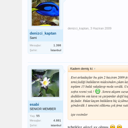
denizci_kaptan
,
3 Haziran 2009
denizci_kaptan
Sami
Mesajlar:
1.398
Şehir:
İstanbul
Kadem demiş ki:
↑
Evet arkadaşlar bu gün 2 haziran 2009 fer
temizlediği balıkların midesinden çıkan kaya
toplam 15 balık yakalayıp mola verdik. Usta
sofra resmi yok !
.Sonra akşam suyuna
dediklerim ota kaya ya çarpanlar değil ke
fazladır. Fakat kaçan balıklara hiç üzülmed
esabi
gönderdik 1 tanesini silikonu çok fena yutt
SENIOR MEMBER
işte resimler
Yaş:
55
Mesajlar:
4.881
Şehir:
istanbul
tebrikler güzel av olmuş