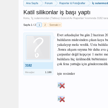
Ana Sayfa
Forum
Raporlar & Fotoğraflar
İç sularımız
Katil silikonlar iş başı yaptı
Konu, '
İç sularımızdan (Tatlısu) Güncel Av Raporları
' kısmında
3182
tara
Sayfa 1 / 2
1
2
Sonraki >
Evet arkadaşlar bu gün 2 haziran 20
balıkların midesinden çıkan kaya bal
yakalayıp mola verdik. Usta balıklar
.Sonra akşam suyuna bir daha ava çı
çarpanlar değil kepçeye 1 metre mes
balıklara hiç üzülmedik birbirimize 
çok fena yuttuğu için gönderemedik. 
3182
Mesajlar:
1.186
işte resimler