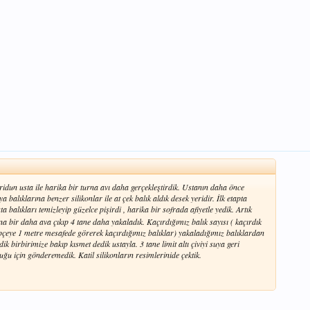
idun usta ile harika bir turna avı daha gerçekleştirdik. Ustanın daha önce
 balıklarına benzer silikonlar ile at çek balık aldık desek yeridir. İlk etapta
 balıkları temizleyip güzelce pişirdi , harika bir sofrada afiyetle yedik. Artık
 bir daha ava çıkıp 4 tane daha yakaladık. Kaçırdığımız balık sayısı ( kaçırdık
pçeye 1 metre mesafede görerek kaçırdığımız balıklar) yakaladığımız balıklardan
ik birbirimize bakıp kısmet dedik ustayla. 3 tane limit altı çiviyi suya geri
uğu için gönderemedik. Katil silikonların resimlerinide çektik.