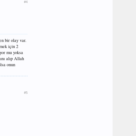
#4
en bir olay var.
emek için 2
niyor mu yoksa
ını alıp Allah
olsa onun
#5