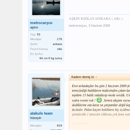
AŞKIN KIZILAY/ANKARA ( AB+ )
metrocarşısı
metrocarşısı
,
3 Haziran 2009
aşkın
Yaş:
53
Mesajlar:
178
Şehir:
ankara
Favori Kamış:
olta
En İyi Avı:
94 cm 6 kg turna
Kadem demiş ki:
↑
Evet arkadaşlar bu gün 2 haziran 2009 fer
temizlediği balıkların midesinden çıkan kaya
toplam 15 balık yakalayıp mola verdik. Usta
sofra resmi yok !
.Sonra akşam suyuna
dediklerim ota kaya ya çarpanlar değil ke
fazladır. Fakat kaçan balıklara hiç üzülmed
atakule team
gönderdik 1 tanesini silikonu çok fena yutt
hüseyin
işte resimler
Mesajlar:
919