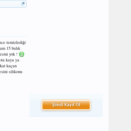
nce temizlediği
plam 15 balık
 resmi yok !
 ota kaya ya
akat kaçan
esini silikonu
Şimdi Kayıt Ol