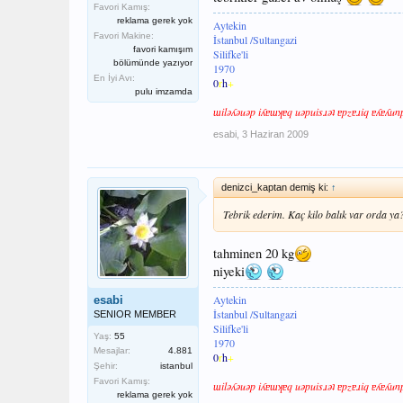
Favori Kamış:
reklama gerek yok
Aytekin
Favori Makine:
İstanbul /Sultangazi
favori kamışım
Silifke'li
bölümünde yazıyor
1970
En İyi Avı:
0
r
h
+
pulu imzamda
ɯilǝʎǝuǝp iʎɐɯʞɐq uǝpuisɹǝʇ ɐpzɐɹiq ɐʎɐʎun
esabi
,
3 Haziran 2009
denizci_kaptan demiş ki:
↑
Tebrik ederim. Kaç kilo balık var orda ya
tahminen 20 kg
niyeki
Aytekin
esabi
İstanbul /Sultangazi
SENIOR MEMBER
Silifke'li
Yaş:
55
1970
Mesajlar:
4.881
0
r
h
+
Şehir:
istanbul
Favori Kamış:
ɯilǝʎǝuǝp iʎɐɯʞɐq uǝpuisɹǝʇ ɐpzɐɹiq ɐʎɐʎun
reklama gerek yok