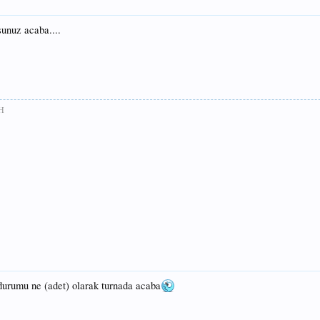
sunuz acaba....
H
 durumu ne (adet) olarak turnada acaba