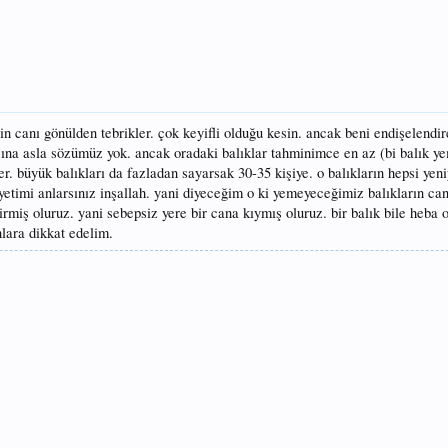
in canı gönülden tebrikler. çok keyifli olduğu kesin. ancak beni endişelendir
rasına asla sözümüz yok. ancak oradaki balıklar tahminimce en az (bi balık y
ter. büyük balıkları da fazladan sayarsak 30-35 kişiye. o balıkların hepsi ye
yetimi anlarsınız inşallah. yani diyeceğim o ki yemeyeceğimiz balıkların can
irmiş oluruz. yani sebepsiz yere bir cana kıymış oluruz. bir balık bile heba 
lara dikkat edelim.