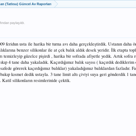
dan (Tatlısu) Güncel Av Raporları
fından paylaşıldı.
09 feridun usta ile harika bir turna avı daha gerçekleştirdik. Ustanın daha ö
ıklarına benzer silikonlar ile at çek balık aldık desek yeridir. İlk etapta to
ı temizleyip güzelce pişirdi , harika bir sofrada afiyetle yedik. Artık sofra
kıp 4 tane daha yakaladık. Kaçırdığımız balık sayısı ( kaçırdık dediklerim
afede görerek kaçırdığımız balıklar) yakaladığımız balıklardan fazladır. F
bakıp kısmet dedik ustayla. 3 tane limit altı çiviyi suya geri gönderdik 1 tan
Katil silikonların resimlerinide çektik.