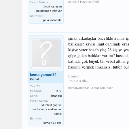
esabi
,
3 Haziran 2009
Favori Makine:
favori kamışım
bölümünde yazıyor
En İyi Avı:
pulu imzamda
şimdi arkadaşlar öncelikle avınız iç
balıkların sayısı limit dahilinde o
kişiye yeter hesabıyla) 28 kişiye ye
çöpe giden balıklar var mı? hassasi
katında çok büyük bir vebal altına g
hakkını vermek imkansız. lütfen bun
kemalyaman34
İstanbul
Kemal
1975 AB Rh+
Yaş:
51
kemalyaman34
,
3 Haziran 2009
Mesajlar:
570
Şehir:
İstanbul
Favori Kamış:
Muhtelif çap ve
markalarda makina ve
kamış
En İyi Avı:
Turna : 72 cm.