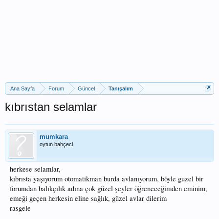
Ana Sayfa
Forum
Güncel
Tanışalım
kıbrıstan selamlar
mumkara
oytun bahçeci
herkese selamlar,
kıbrısta yaşıyorum otomatikman burda avlanıyorum, böyle guzel bir
forumdan balıkçılık adına çok güzel şeyler öğreneceğimden eminim,
emeği geçen herkesin eline sağlık, güzel avlar dilerim
rasgele