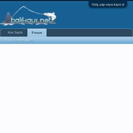
Giriş yap veya kayıt ol
Ana Sayfa
Forum
Bugünün Mesajları