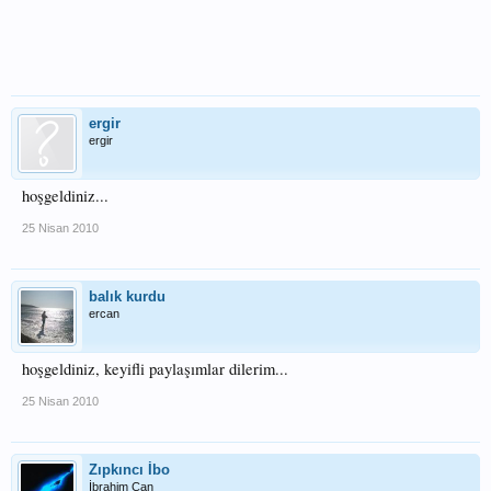
ergir
ergir
hoşgeldiniz...
25 Nisan 2010
balık kurdu
ercan
hoşgeldiniz, keyifli paylaşımlar dilerim...
25 Nisan 2010
Zıpkıncı İbo
İbrahim Can