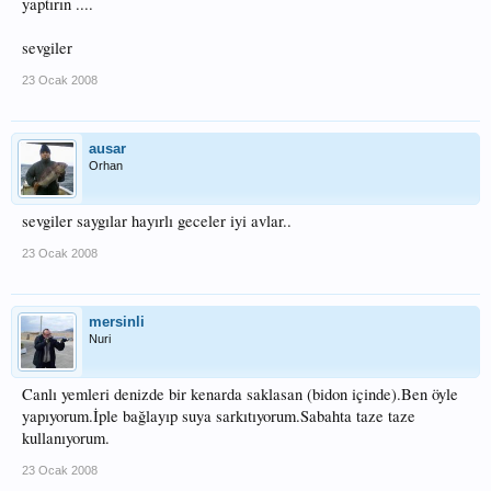
yaptırın ....
sevgiler
23 Ocak 2008
ausar
Orhan
sevgiler saygılar hayırlı geceler iyi avlar..
23 Ocak 2008
mersinli
Nuri
Canlı yemleri denizde bir kenarda saklasan (bidon içinde).Ben öyle
yapıyorum.İple bağlayıp suya sarkıtıyorum.Sabahta taze taze
kullanıyorum.
23 Ocak 2008