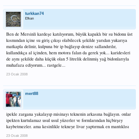
turkkan74
Efkan
Ben de Mersinli kardeşe katılıyorum, büyük kapaklı bir su bidonu üst
kısmından içine su giriş çıkışı olabilecek şekilde yarıdan yukarıya
matkapla delinir, kulpuna bir ip bağlayıp denize sallandırılır,
kullandıkça al içinden, hem motora falan da gerek yok... karidesleri
de aynı şekilde daha küçük olan 5 litrelik delinmiş yağ bidonlarıyla
muhafaza ediyorum... rastgele...
23 Ocak 2008
mert88
ipekle zargana yakalayıp misinayı teknenin arkasına bağlayın. onlar
ipekten kurtulamaz usul usul yüzerler ve formlarından hiçbirşey
kaybetmezler. ama kesinlikle tekneye livar yaptırmak en mantıklısı
23 Ocak 2008