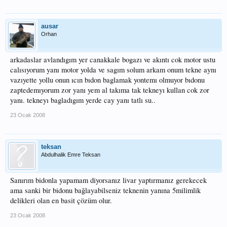
ausar
Orhan
arkadaslar avlandıgım yer canakkale bogazı ve akıntı cok motor ustu
calısıyorum yanı motor yolda ve sagım solum arkam onum tekne aynı
vazıyette yollu onun ıcın bıdon baglamak yontemı olmuyor bıdonu
zaptedemıyorum zor yanı yem al takıma tak tekneyı kullan cok zor
yanı. tekneyı bagladıgım yerde cay yanı tatlı su..
23 Ocak 2008
teksan
Abdulhalik Emre Teksan
Sanırım bidonla yapamam diyorsanız livar yaptırmanız gerekecek
ama sanki bir bidonu bağlayabilseniz teknenin yanına 5milimlik
delikleri olan en basit çözüm olur.
23 Ocak 2008