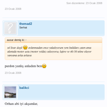
Son düzenleme:
23 Ocak 2008
23 Ocak 2008
themad2
Serhat
ausar demiş ki:
↑
tel livar degil
avlanmadan once yakalıyorum yem balıkları zaten ama
akıntıda motor ustu (motor yolda) calısıyoruz lufere ve 40-50 tekne oluyor
yanyana arka arkaya
pardon yanlış anladım ben
23 Ocak 2008
balikci
Orhan abi iyi akşamlar,