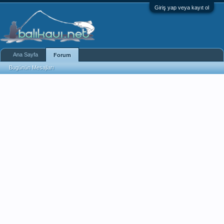
Giriş yap veya kayıt ol
Ana Sayfa
Forum
Bugünün Mesajları