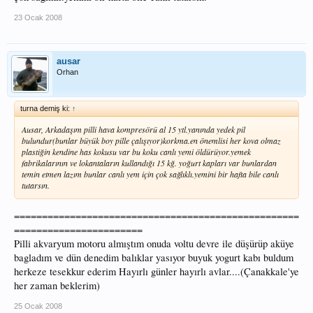
23 Ocak 2008
ausar
Orhan
turna demiş ki:
↑
Ausar, Arkadaşım pilli hava kompresörü al 15 ytl.yanında yedek pil
bulundur(bunlar büyük boy pille çalışıyor)korkma.en önemlisi her kova olmaz
plastiğin kendine has kokusu var bu koku canlı yemi öldürüyor.yemek
fabrikalarının ve lokantaların kullandığı 15 kğ. yoğurt kapları var bunlardan
temin etmen lazım bunlar canlı yem için çok sağlıklı.yemini bir hafta bile canlı
tutarsın.
===================================================
=======================
Pilli akvaryum motoru almıştım onuda voltu devre ile düşürüp aküye
bagladım ve dün denedim balıklar yasıyor buyuk yogurt kabı buldum
herkeze tesekkur ederim Hayırlı günler hayırlı avlar....(Çanakkale'ye
her zaman beklerim)
25 Ocak 2008