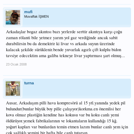
mufi
Muvaffak İŞMEN
Arkadaşlar bogaz akıntısı bazı yerlerde serttir akıntıya karşı çoğu
zaman rölanti bile yetmez yarım yol gaz verdiğinde ancak sabit
durabilirsin bu da demektrir ki livar vs arkada suyun üzerinde
kalacak şekilde sürüklenir.bende yuvarlak agızlı çift kulplu bidon
tavsiye edecektim ama galiba tekneye livar yaptırması şart olmuş...
23 Ocak 2008
turna
Ausar, Arkadaşım pilli hava kompresörü al 15 ytl.yanında yedek pil
bulundur(bunlar büyük boy pille çalışıyor)korkma.en önemlisi her
kova olmaz plastiğin kendine has kokusu var bu koku canlı yemi
öldürüyor.yemek fabrikalarının ve lokantaların kullandığı 15 kğ.
yoğurt kapları var bunlardan temin etmen lazım bunlar canlı yem için
çok sağlıklı.yemini bir hafta bile canlı tutarsın.