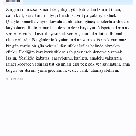
Zargana olmazsa izmarit de çalışır, gün batmadan izmarit tutun,
canlı kurt, kuru kurt, midye, olmadı istavrit parçalarıyla sinek
iğneyle izmarit avlayın, kovada canlı tutun, güneş tepelerin ardından
kaybolunca fileto izmarit ile denemelere başlayın. Nispeten derin av
yerleri veya bol kayalık, yosunluk yerler şu an lüfer tutma ihtimali
olan yerlerdir. Bu günlerde kıyıdan mekan vermek işe pek yaramaz,
bir gün vardır bir gün yoktur lüfer, ufak sürüler halinde akmakta
çünkü. Dediğim karakteristiklere sahip yerlerde deneme yapmak
lazım. Yeşilköy, kabataş, sarayburnu, kanlıca, anadolu yakasının
ikinci köprüden sonraki üst kısımları gibi pek çok yer sayılabilir, ama
bugün var derim, yarın gidersin hevesle, balık tutamayabilirsin...
9 Ekim 2010