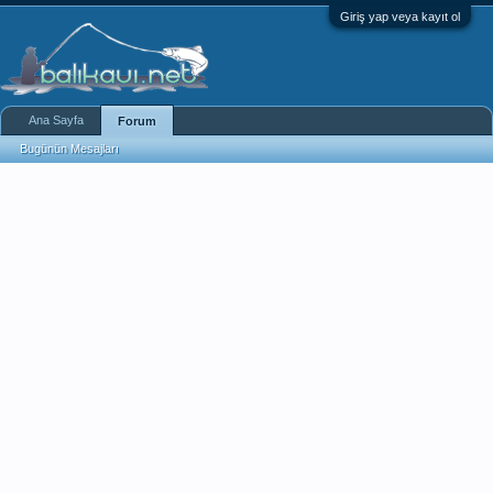
Giriş yap veya kayıt ol
Ana Sayfa
Forum
Bugünün Mesajları