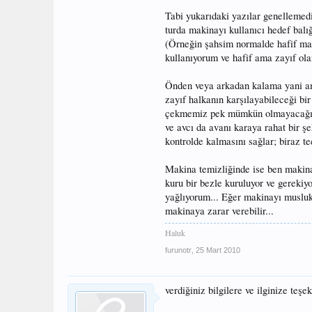
Tabi yukarıdaki yazılar genellemedir
turda makinayı kullanıcı hedef balığ
(Örneğin şahsim normalde hafif maki
kullanıyorum ve hafif ama zayıf ola
Önden veya arkadan kalama yani amb
zayıf halkanın karşılayabileceği bir
çekmemiz pek mümkün olmayacağından
ve avcı da avanı karaya rahat bir ş
kontrolde kalmasını sağlar; biraz te
Makina temizliğinde ise ben makinay
kuru bir bezle kuruluyor ve gerekiyo
yağlıyorum... Eğer makinayı musluk 
makinaya zarar verebilir...
Haluk
furunotr
,
25 Mart 2010
verdiğiniz bilgilere ve ilginize teşe