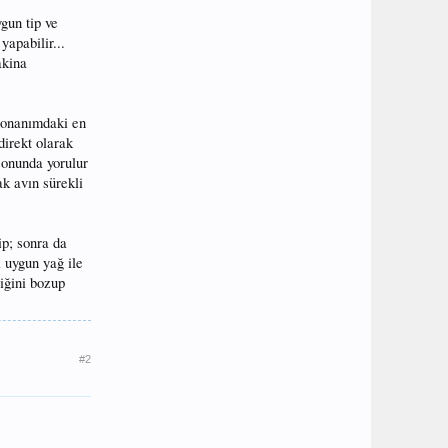
ygun tip ve
yapabilir...
akina
 donanımdaki en
direkt olarak
sonunda yorulur
ak avın sürekli
ip; sonra da
i uygun yağ ile
liğini bozup
#2