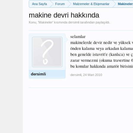
Ana Sayfa
Forum
Malzemeler & Ekipmanlar
Makineler
makine devri hakkında
Konu, '
Makineler
' kısmında
dersimli
tarafından paylaşıldı.
selamlar
makinelerde devir nedir ve yüksek v
önden kalama veya arkadan kalama ne
ben genelde istavrit'e (kanlıca) ve
zarar vermezmi (okuma travertine 
bu konular hakkında amatör birisini
dersimli
dersimli
,
24 Mart 2010