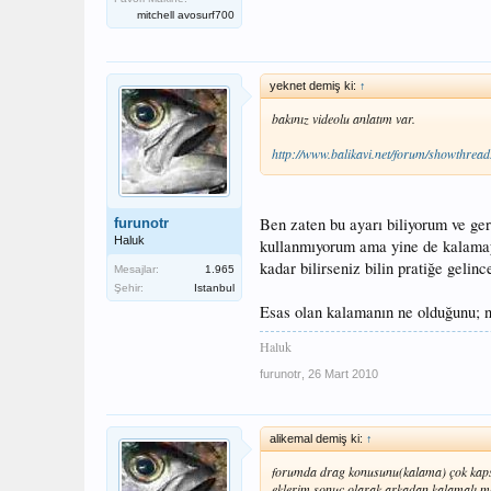
mitchell avosurf700
yeknet demiş ki:
↑
bakınız videolu anlatım var.
http://www.balikavi.net/forum/showthre
Ben zaten bu ayarı biliyorum ve ger
furunotr
Haluk
kullanmıyorum ama yine de kalamayı
kadar bilirseniz bilin pratiğe gelince
Mesajlar:
1.965
Şehir:
Istanbul
Esas olan kalamanın ne olduğunu; na
Haluk
furunotr
,
26 Mart 2010
alikemal demiş ki:
↑
forumda drag konusunu(kalama) çok kapsa
eklerim sonuç olarak arkadan kalamalı mak