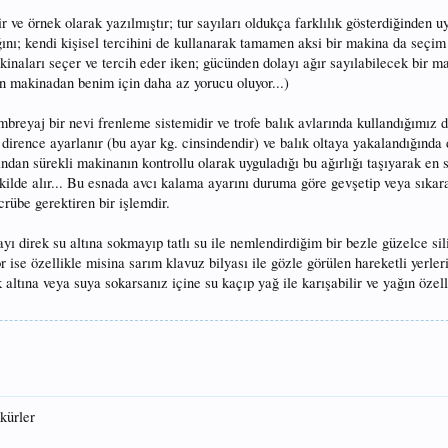
 ve örnek olarak yazılmıştır; tur sayıları oldukça farklılık gösterdiğinden u
ını; kendi kişisel tercihini de kullanarak tamamen aksi bir makina da seçim 
naları seçer ve tercih eder iken; gücünden dolayı ağır sayılabilecek bir m
n makinadan benim için daha az yorucu oluyor...)
reyaj bir nevi frenleme sistemidir ve trofe balık avlarında kullandığımız
 dirence ayarlanır (bu ayar kg. cinsindendir) ve balık oltaya yakalandığında 
 sürekli makinanın kontrollu olarak uyguladığı bu ağırlığı taşıyarak en 
ekilde alır... Bu esnada avcı kalama ayarını duruma göre gevşetip veya sıkar
crübe gerektiren bir işlemdir.
ı direk su altına sokmayıp tatlı su ile nemlendirdiğim bir bezle güzelce sil
r ise özellikle misina sarım klavuz bilyası ile gözle görülen hareketli yerler
altına veya suya sokarsanız içine su kaçıp yağ ile karışabilir ve yağın özel
kkürler