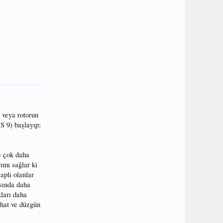
 veya rotorun
S 9) başlayıp;
re çok daha
ımı sağlar ki
aplı olanlar
asında daha
kları daha
rahat ve düzgün