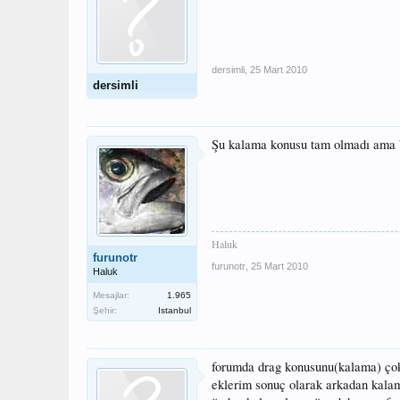
dersimli
,
25 Mart 2010
dersimli
Şu kalama konusu tam olmadı ama b
Haluk
furunotr
furunotr
,
25 Mart 2010
Haluk
Mesajlar:
1.965
Şehir:
Istanbul
forumda drag konusunu(kalama) çok 
eklerim sonuç olarak arkadan kalama