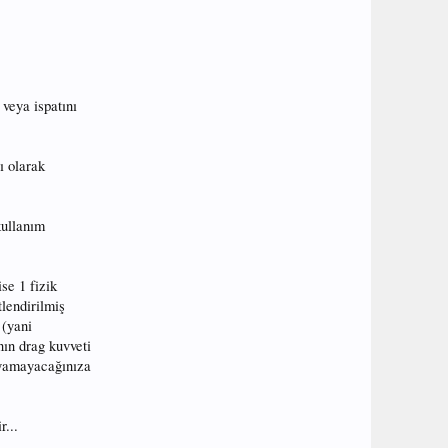
veya ispatını
ı olarak
kullanım
se 1 fizik
lendirilmiş
 (yani
nın drag kuvveti
ayamayacağınıza
...