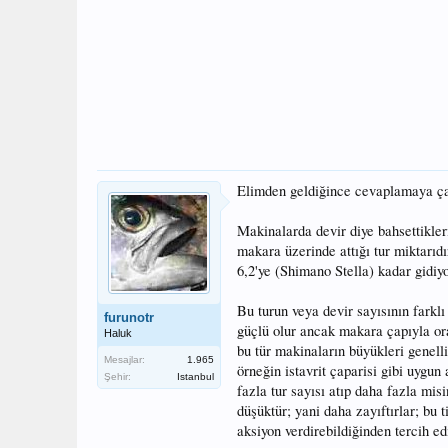
Elimden geldiğince cevaplamaya ça
Makinalarda devir diye bahsettikle
makara üzerinde attığı tur miktarıd
6,2'ye (Shimano Stella) kadar gidiyo
Bu turun veya devir sayısının farkl
furunotr
güçlü olur ancak makara çapıyla ora
Haluk
bu tür makinaların büyükleri genell
Mesajlar:
1.965
örneğin istavrit çaparisi gibi uygun
Şehir:
Istanbul
fazla tur sayısı atıp daha fazla mis
düşüktür; yani daha zayıftırlar; bu 
aksiyon verdirebildiğinden tercih edil