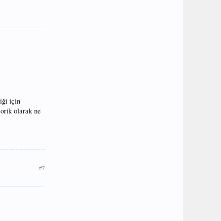
ği için
orik olarak ne
#7