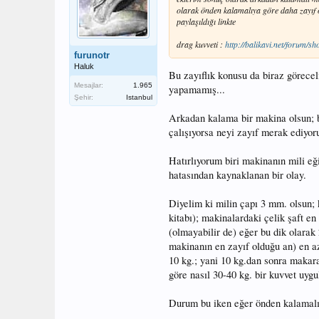
olarak önden kalamalıya göre daha zayıf o
paylaşıldığı linkte
drag kuvveti :
http://balikavi.net/forum
furunotr
Haluk
Bu zayıflık konusu da biraz görecel
Mesajlar:
1.965
yapamamış...
Şehir:
Istanbul
Arkadan kalama bir makina olsun; b
çalışıyorsa neyi zayıf merak ediyo
Hatırlıyorum biri makinanın mili eğ
hatasından kaynaklanan bir olay.
Diyelim ki milin çapı 3 mm. olsun; 
kitabı); makinalardaki çelik şaft e
(olmayabilir de) eğer bu dik olarak
makinanın en zayıf olduğu an) en az
10 kg.; yani 10 kg.dan sonra makar
göre nasıl 30-40 kg. bir kuvvet uyg
Durum bu iken eğer önden kalamalı 