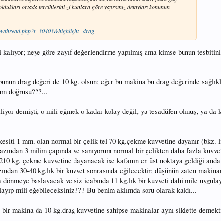
ldukları ortada tercihlerini zi bunlara göre yaprsınız detayları konunun
/showthread.php?t=30403&highlight=drag
i kalıyor; neye göre zayıf değerlendirme yapılmış ama kimse bunun tesbitini 
unun drag değeri de 10 kg. olsun; eğer bu makina bu drag değerinde sağlıkl
rum doğrusu???...
iliyor demişti; o mili eğmek o kadar kolay değil; ya tesadüfen olmuş; ya da 
kesiti 1 mm. olan normal bir çelik tel 70 kg.çekme kuvvetine dayanır (bkz. li
n azından 3 milim çapında ve sanıyorum normal bir çelikten daha fazla kuvvet
 210 kg. çekme kuvvetine dayanacak ise kafanın en üst noktaya geldiği anda
ından 30-40 kg.lık bir kuvvet sonrasında eğilecektir; düşünün zaten makina
a dönmeye başlayacak ve siz icabında 11 kg.lık bir kuvveti dahi mile uygul
ulayıp mili eğebileceksiniz??? Bu benim aklımda soru olarak kaldı...
bir makina da 10 kg.drag kuvvetine sahipse makinalar aynı siklette demektir