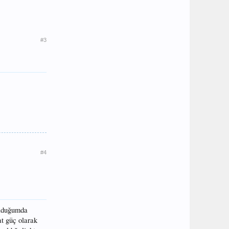
#3
#4
ulduğumda
at güç olarak