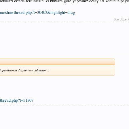
ukları ortada tercihlerini zi bunlara göre yaprsınız detayları konunun payla
forum/showthread.php?t=30403&highlight=drag
Son düzen
oparlayınca düzeltmeye çalışayım...
wthread.php?t=31807