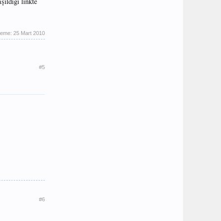
şıldığı linkte
leme:
25 Mart 2010
#5
#6