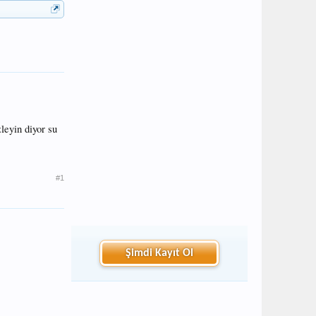
leyin diyor su
#1
Şimdi Kayıt Ol