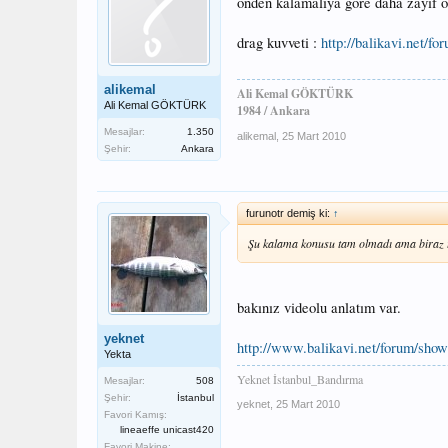
önden kalamalıya göre daha zayıf old
drag kuvveti :
http://balikavi.net/
alikemal
Ali Kemal GÖKTÜRK
Ali Kemal GÖKTÜRK
1984 / Ankara
Mesajlar:
1.350
alikemal
,
25 Mart 2010
Şehir:
Ankara
furunotr demiş ki:
↑
Şu kalama konusu tam olmadı ama biraz t
bakınız videolu anlatım var.
yeknet
http://www.balikavi.net/forum/sho
Yekta
Yeknet İstanbul_Bandırma
Mesajlar:
508
Şehir:
İstanbul
yeknet
,
25 Mart 2010
Favori Kamış:
lineaeffe unicast420
Favori Makine: