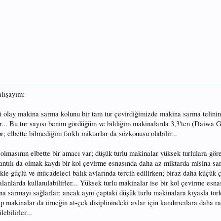
lışayım:
ri olay makina sarma kolunu bir tam tur çevirdiğimizde makina sarma telinin
ır... Bu tur sayısı benim gördüğüm ve bildiğim makinalarda 3,3'ten (Daiwa G
r; elbette bilmediğim farklı miktarlar da sözkonusu olabilir...
ı olmasının elbette bir amacı var; düşük turlu makinalar yüksek turlulara gö
ntılı da olmak kaydı bir kol çevirme esnasında daha az miktarda misina sar
ikle güçlü ve mücadeleci balık avlarında tercih edilirken; biraz daha küçük ç
 alanlarda kullanılabilirler... Yüksek turlu makinalar ise bir kol çevirme esn
ina sarmayı sağlarlar; ancak aynı çaptaki düşük turlu makinalara kıyasla tor
tip makinalar da örneğin at-çek disiplinindeki avlar için kandırıcılara daha 
ebilirler...