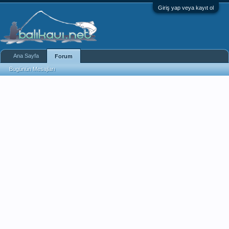
Giriş yap veya kayıt ol
Ana Sayfa
Forum
Bugünün Mesajları