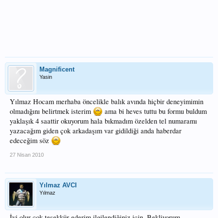
Magnificent
Yasin
Yılmaz Hocam merhaba öncelikle balık avında hiçbir deneyimimin
olmadığını belirtmek isterim
ama bi heves tuttu bu formu buldum
yaklaşık 4 saattir okuyorum hala bıkmadım özelden tel numaramı
yazacağım giden çok arkadaşım var gidildiği anda haberdar
edeceğim söz
27 Nisan 2010
Yılmaz AVCI
Yılmaz
İyi olur çok teşekkür ederim ilgilendiğiniz için. Bekliyorum