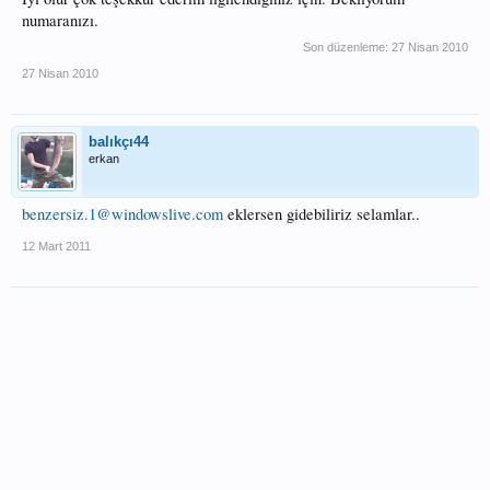
numaranızı.
Son düzenleme:
27 Nisan 2010
27 Nisan 2010
balıkçı44
erkan
benzersiz.1@windowslive.com
eklersen gidebiliriz selamlar..
12 Mart 2011