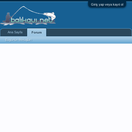
Giriş yap veya kayıt ol
Ana Sayfa
Forum
Bugünün Mesajları