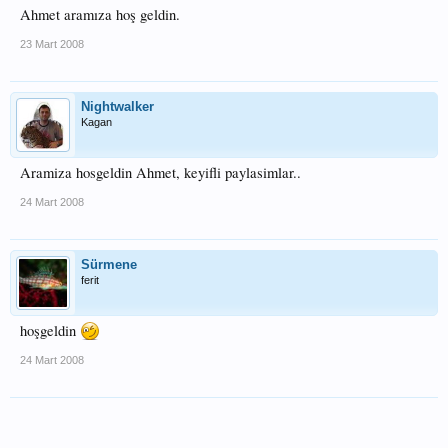
Ahmet aramıza hoş geldin.
23 Mart 2008
Nightwalker
Kagan
Aramiza hosgeldin Ahmet, keyifli paylasimlar..
24 Mart 2008
Sürmene
ferit
hoşgeldin
24 Mart 2008