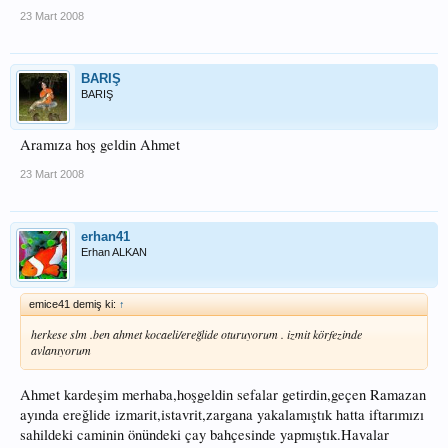
23 Mart 2008
BARIŞ
BARIŞ
Aramıza hoş geldin Ahmet
23 Mart 2008
erhan41
Erhan ALKAN
emice41 demiş ki:
↑
herkese slm .ben ahmet kocaeli/ereğlide oturuyorum . izmit körfezinde
avlanıyorum
Ahmet kardeşim merhaba,hoşgeldin sefalar getirdin,geçen Ramazan
ayında ereğlide izmarit,istavrit,zargana yakalamıştık hatta iftarımızı
sahildeki caminin önündeki çay bahçesinde yapmıştık.Havalar