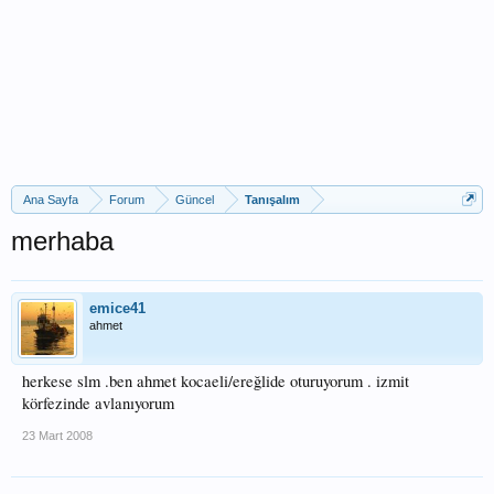
Ana Sayfa
Forum
Güncel
Tanışalım
merhaba
emice41
ahmet
herkese slm .ben ahmet kocaeli/ereğlide oturuyorum . izmit
körfezinde avlanıyorum
23 Mart 2008