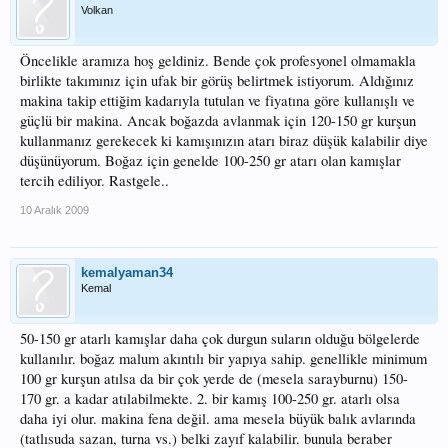
Volkan
Öncelikle aramıza hoş geldiniz. Bende çok profesyonel olmamakla
birlikte takımınız için ufak bir görüş belirtmek istiyorum. Aldığınız
makina takip ettiğim kadarıyla tutulan ve fiyatına göre kullanışlı ve
güçlü bir makina. Ancak boğazda avlanmak için 120-150 gr kurşun
kullanmanız gerekecek ki kamışınızın atarı biraz düşük kalabilir diye
düşünüyorum. Boğaz için genelde 100-250 gr atarı olan kamışlar
tercih ediliyor. Rastgele..
10 Aralık 2009
kemalyaman34
Kemal
50-150 gr atarlı kamışlar daha çok durgun suların olduğu bölgelerde
kullanılır. boğaz malum akıntılı bir yapıya sahip. genellikle minimum
100 gr kurşun atılsa da bir çok yerde de (mesela sarayburnu) 150-
170 gr. a kadar atılabilmekte. 2. bir kamış 100-250 gr. atarlı olsa
daha iyi olur. makina fena değil. ama mesela büyük balık avlarında
(tatlısuda sazan, turna vs.) belki zayıf kalabilir. bunula beraber