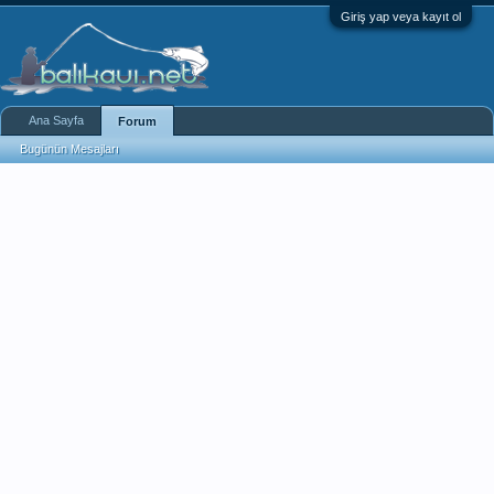
Giriş yap veya kayıt ol
Ana Sayfa
Forum
Bugünün Mesajları