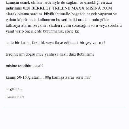
kamışın esnek olması nedeniyle de sağlam ve esnekliği en aza
indirilmiş 0.28 BERKLEY TRILENE MAXX MİSİNA 300M
alarak oltama sardım. büyük ihtimalle boğazda at çek yaparım ve
galata köprüsünde kullanırım bu seti belki arada sırada gölde
tatlısuya atarım zevkine. sizden ricam soracağım soru veya sorulara
yanıt verip önerilerde bulunmanız, şöyle ki;
sette bir kusur, fazlalık veya ilave edilecek bir şey var mı?
tercihlerim doğru mu? yanlışsa nasıl düzeltebilirim?
misine tercihim nasıl?
kamış 50-150g atarlı. 100g kamışa zarar verir mi?
saygılar...
9 Aralık 2009