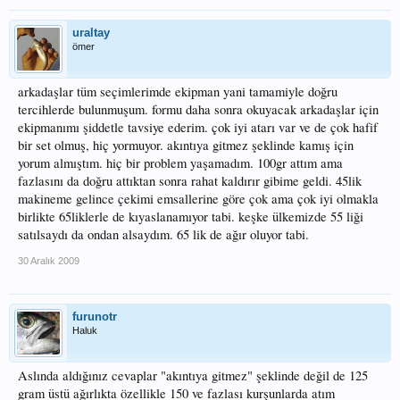
uraltay
ömer
arkadaşlar tüm seçimlerimde ekipman yani tamamiyle doğru
tercihlerde bulunmuşum. formu daha sonra okuyacak arkadaşlar için
ekipmanımı şiddetle tavsiye ederim. çok iyi atarı var ve de çok hafif
bir set olmuş, hiç yormuyor. akıntıya gitmez şeklinde kamış için
yorum almıştım. hiç bir problem yaşamadım. 100gr attım ama
fazlasını da doğru attıktan sonra rahat kaldırır gibime geldi. 45lik
makineme gelince çekimi emsallerine göre çok ama çok iyi olmakla
birlikte 65liklerle de kıyaslanamıyor tabi. keşke ülkemizde 55 liği
satılsaydı da ondan alsaydım. 65 lik de ağır oluyor tabi.
30 Aralık 2009
furunotr
Haluk
Aslında aldığınız cevaplar "akıntıya gitmez" şeklinde değil de 125
gram üstü ağırlıkta özellikle 150 ve fazlası kurşunlarda atım