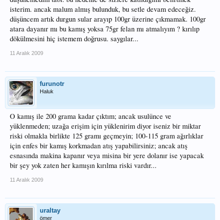
isterim. ancak malum almış bulunduk, bu setle devam edeceğiz.
düşüncem artık durgun sular arayıp 100gr üzerine çıkmamak. 100gr
atara dayanır mı bu kamış yoksa 75gr felan mı atmalıyım ? kırılıp
dökülmesini hiç istemem doğrusu. saygılar...
11 Aralık 2009
furunotr
Haluk
O kamış ile 200 grama kadar çıktım; ancak usulünce ve
yüklenmeden; uzağa erişim için yüklenirim diyor iseniz bir miktar
riski olmakla birlikte 125 gramı geçmeyin; 100-115 gram ağırlıklar
için enfes bir kamış korkmadan atış yapabilirsiniz; ancak atış
esnasında makina kapanır veya misina bir yere dolanır ise yapacak
bir şey yok zaten her kamışın kırılma riski vardır...
11 Aralık 2009
uraltay
ömer