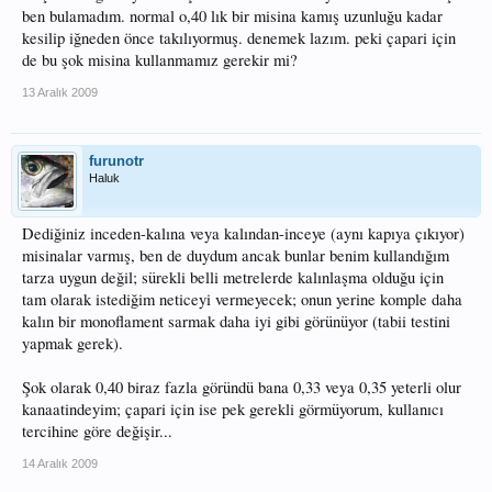
ben bulamadım. normal o,40 lık bir misina kamış uzunluğu kadar
kesilip iğneden önce takılıyormuş. denemek lazım. peki çapari için
de bu şok misina kullanmamız gerekir mi?
13 Aralık 2009
furunotr
Haluk
Dediğiniz inceden-kalına veya kalından-inceye (aynı kapıya çıkıyor)
misinalar varmış, ben de duydum ancak bunlar benim kullandığım
tarza uygun değil; sürekli belli metrelerde kalınlaşma olduğu için
tam olarak istediğim neticeyi vermeyecek; onun yerine komple daha
kalın bir monoflament sarmak daha iyi gibi görünüyor (tabii testini
yapmak gerek).
Şok olarak 0,40 biraz fazla göründü bana 0,33 veya 0,35 yeterli olur
kanaatindeyim; çapari için ise pek gerekli görmüyorum, kullanıcı
tercihine göre değişir...
14 Aralık 2009