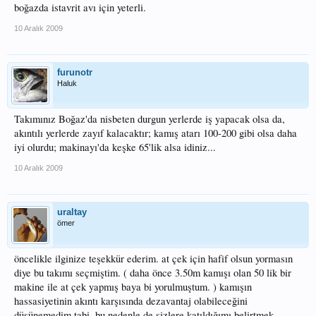
boğazda istavrit avı için yeterli.
10 Aralık 2009
furunotr
Haluk
Takımınız Boğaz'da nisbeten durgun yerlerde iş yapacak olsa da,
akıntılı yerlerde zayıf kalacaktır; kamış atarı 100-200 gibi olsa daha
iyi olurdu; makinayı'da keşke 65'lik alsa idiniz...
10 Aralık 2009
uraltay
ömer
öncelikle ilginize teşekkür ederim. at çek için hafif olsun yormasın
diye bu takımı seçmiştim. ( daha önce 3.50m kamışı olan 50 lik bir
makine ile at çek yapmış baya bi yorulmuştum. ) kamışın
hassasiyetinin akıntı karşısında dezavantaj olabileceğini
düşünemedim tabi. bu nedenle de sizlere katıldığımı belirtmek