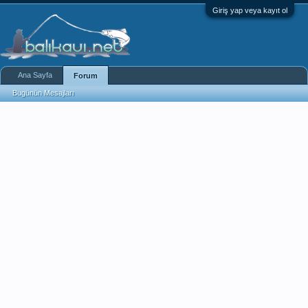
Giriş yap veya kayıt ol
Ana Sayfa
Forum
Bugünün Mesajları