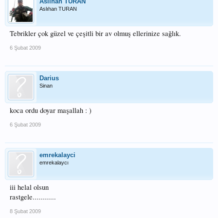
Aslıhan TURAN
Aslıhan TURAN
Tebrikler çok güzel ve çeşitli bir av olmuş ellerinize sağlık.
6 Şubat 2009
Darius
Sinan
koca ordu doyar maşallah : )
6 Şubat 2009
emrekalayci
emrekalaycı
iii helal olsun
rastgele............
8 Şubat 2009