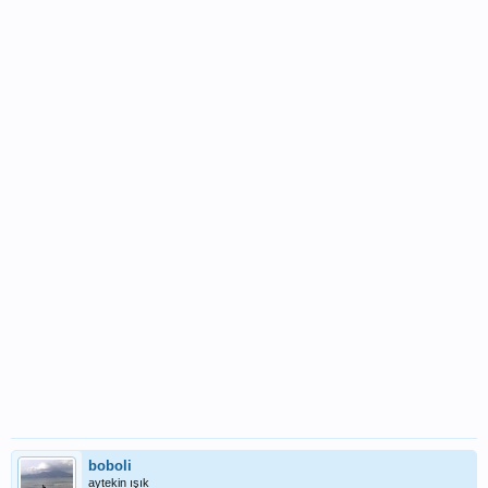
boboli
aytekin ışık