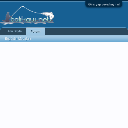
Giriş yap veya kayıt ol
Ana Sayfa
Forum
Bugünün Mesajları