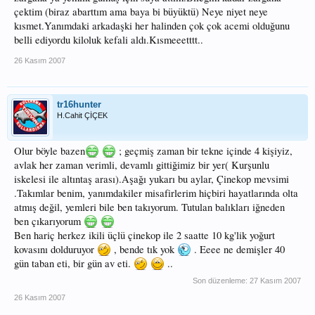
çektim (biraz abarttım ama baya bi büyüktü) Neye niyet neye
kısmet.Yanımdaki arkadaşki her halinden çok çok acemi olduğunu
belli ediyordu kiloluk kefali aldı.Kısmeeetttt..
26 Kasım 2007
tr16hunter
H.Cahit ÇİÇEK
Olur böyle bazen
; geçmiş zaman bir tekne içinde 4 kişiyiz,
avlak her zaman verimli, devamlı gittiğimiz bir yer( Kurşunlu
iskelesi ile altıntaş arası).Aşağı yukarı bu aylar, Çinekop mevsimi
.Takımlar benim, yanımdakiler misafirlerim hiçbiri hayatlarında olta
atmış değil, yemleri bile ben takıyorum. Tutulan balıkları iğneden
ben çıkarıyorum
Ben hariç herkez ikili üçlü çinekop ile 2 saatte 10 kg'lik yoğurt
kovasını dolduruyor
, bende tık yok
. Eeee ne demişler 40
gün taban eti, bir gün av eti.
..
Son düzenleme:
27 Kasım 2007
26 Kasım 2007