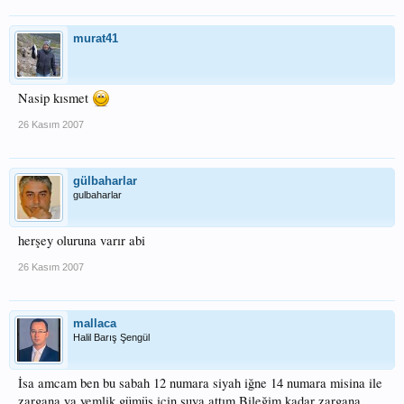
murat41
Nasip kısmet
26 Kasım 2007
gülbaharlar
gulbaharlar
herşey oluruna varır abi
26 Kasım 2007
mallaca
Halil Barış Şengül
İsa amcam ben bu sabah 12 numara siyah iğne 14 numara misina ile
zargana ya yemlik gümüş için suya attım.Bileğim kadar zargana