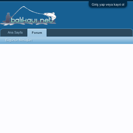
Giriş yap veya kayıt ol
Ana Sayfa
Forum
Bugünün Mesajları