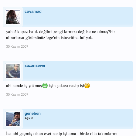
covamad
yahu! kupez balık değilmi,rengi kırmızı değilse ne olmuş?bir
alınırlarsa görürsünüz!ege'nin istavritine laf yok.
30 Kasım 2007
sazansever
abi sende iş yokmuş
işin şakası nasip işi
30 Kasım 2007
geneben
Aşkın
İsa abi geçmiş olsun evet nasip işi ama , birde olta takımlarını