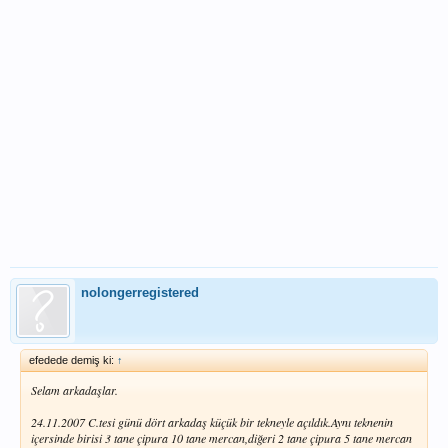
nolongerregistered
efedede demiş ki:
↑
Selam arkadaşlar.
24.11.2007 C.tesi günü dört arkadaş küçük bir tekneyle açıldık.Aynı teknenin
içersinde birisi 3 tane çipura 10 tane mercan,diğeri 2 tane çipura 5 tane mercan