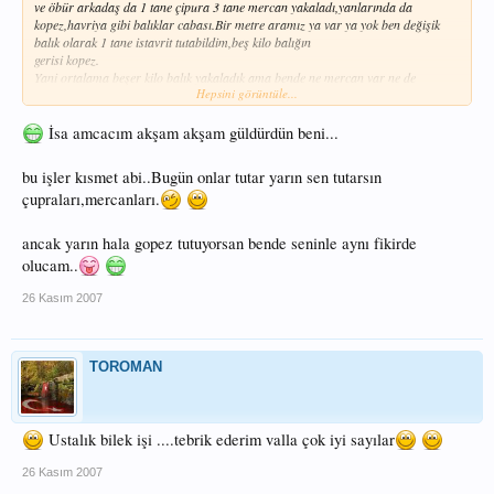
ve öbür arkadaş da 1 tane çipura 3 tane mercan yakaladı,yanlarında da
kopez,havriya gibi balıklar cabası.Bir metre aramız ya var ya yok ben değişik
balık olarak 1 tane istavrit tutabildim,beş kilo balığın
gerisi kopez.
Yani ortalama beşer kilo balık yakaladık ama bende ne mercan var ne de
Hepsini görüntüle...
çipura.Adımız "Uzman Kopezci"ye çıktı çevrede.
Bu hafta yine gideceğim yine hep kopez çıkarsa balık işini bırakacağım,demek ki
ben bu işi beceremiyorum.
İsa amcacım akşam akşam güldürdün beni...
Sevgiler......
bu işler kısmet abi..Bugün onlar tutar yarın sen tutarsın
çupraları,mercanları.
ancak yarın hala gopez tutuyorsan bende seninle aynı fikirde
olucam..
26 Kasım 2007
TOROMAN
Ustalık bilek işi ....tebrik ederim valla çok iyi sayılar
26 Kasım 2007