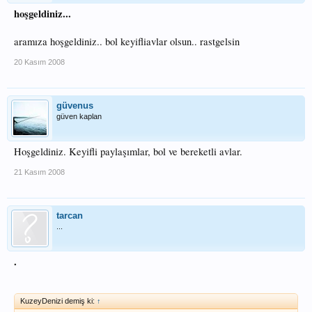
hoşgeldiniz...
aramıza hoşgeldiniz.. bol keyifliavlar olsun.. rastgelsin
20 Kasım 2008
güvenus
güven kaplan
Hoşgeldiniz. Keyifli paylaşımlar, bol ve bereketli avlar.
21 Kasım 2008
tarcan
...
.
KuzeyDenizi demiş ki:
↑