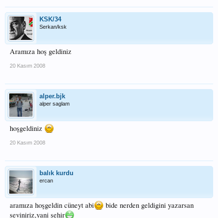
KSK/34
Serkan/ksk
Aramıza hoş geldiniz
20 Kasım 2008
alper.bjk
alper saglam
hoşgeldiniz
20 Kasım 2008
balık kurdu
ercan
aramıza hoşgeldin cüneyt abi
bide nerden geldigini yazarsan
seviniriz,yani şehir