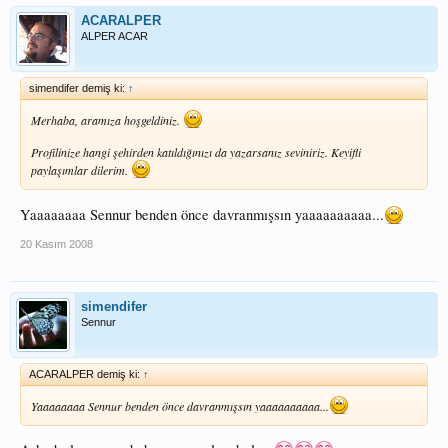
ACARALPER
ALPER ACAR
simendifer demiş ki:
↑
Merhaba, aramıza hoşgeldiniz.
Profilinize hangi şehirden katıldığınızı da yazarsanız seviniriz. Keyifli
paylaşımlar dilerim.
Yaaaaaaaa Sennur benden önce davranmışsın yaaaaaaaaaa...
20 Kasım 2008
simendifer
Sennur
ACARALPER demiş ki:
↑
Yaaaaaaaa Sennur benden önce davranmışsın yaaaaaaaaaa...