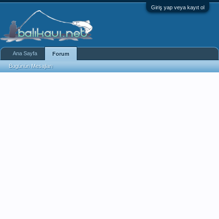
Giriş yap veya kayıt ol
Ana Sayfa
Forum
Bugünün Mesajları