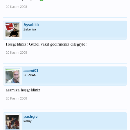
20 Kasım 2008
Ayvalıklı
Zekeriya
Hosgeldiniz! Guzel vakit gecirmeniz dileğiyle!
20 Kasım 2008
acemi01
SERKAN
aramıza hoşgeldiniz
20 Kasım 2008
paslıçivi
koray