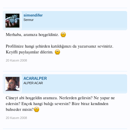
simendifer
Sennur
Merhaba, aramıza hoşgeldiniz.
Profilinize hangi şehirden katıldığınızı da yazarsanız seviniriz.
Keyifli paylaşımlar dilerim.
20 Kasım 2008
ACARALPER
ALPER ACAR
Cüneyt abi hoşgeldin aramıza. Nerlerden gelirsin? Ne yapar ne
edersin? Ençok hangi balığı seversin? Bize biraz kendinden
bahseder misin?
20 Kasım 2008