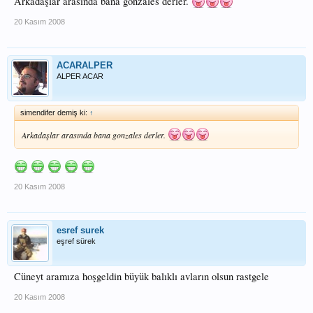
Arkadaşlar arasında bana gonzales derler.
20 Kasım 2008
ACARALPER
ALPER ACAR
simendifer demiş ki:
↑
Arkadaşlar arasında bana gonzales derler.
20 Kasım 2008
esref surek
eşref sürek
Cüneyt aramıza hoşgeldin büyük balıklı avların olsun rastgele
20 Kasım 2008