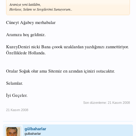
Araniza yeni katildim,
Herkese, Selam ve Sevgilerimi Sunuyorum..
Cüneyt Ağabey merhabalar
Aramıza hoş geldiniz.
KuzeyDenizi nicki Bana çoook uzaklardan yazdığınızı zannettiriyor.
Özelliklede Hollanda.
Oralar Soğuk olur ama Sitemiz en azından içinizi ısıtacaktır.
Selamlar.
İyi Geçeler.
Son düzenleme:
21 Kasım 2008
21 Kasım 2008
gülbaharlar
gulbaharlar