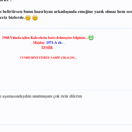
ı belirtirsen bunu hazırlıyan arkadaşında emeğine yazık olmaz hem se
eriz bizlerde.
1968-Yılında içilen Kahvelerin hatrı dolmuştur bilginize...
...
Müjdat
..
1971-A rh
+...
İZMİR
...​
CUMHURİYETİMİZE SAHİP ÇIKALIM...
m aşamasındaydım unutmuşum çok özür dilerim