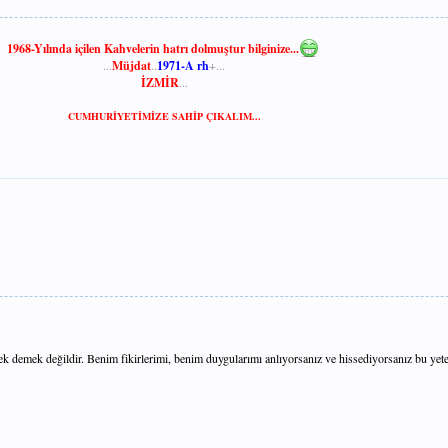
1968-Yılında içilen Kahvelerin hatrı dolmuştur bilginize...
...
Müjdat
..
1971-A rh
+...
İZMİR
...​
CUMHURİYETİMİZE SAHİP ÇIKALIM...
mek değildir. Benim fikirlerimi, benim duygularımı anlıyorsanız ve hissediyorsanız bu yeter