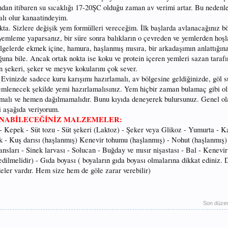
undan itibaren su sıcaklığı 17-20ŞC olduğu zaman av verimi artar. Bu nedenl
lı olur kanaatindeyim.
kta. Sizlere değişik yem formülleri vereceğim. İlk başlarda avlanacağınız b
 yemleme yaparsanız, bir süre sonra balıkların o çevreden ve yemlerden hoşl
lgelerde ekmek içine, hamura, haşlanmış mısıra, bir arkadaşımın anlattığın
ğuna bile. Ancak ortak nokta ise koku ve protein içeren yemleri sazan tarafı
 şekeri, şeker ve meyve kokularını çok sever.
 Evinizde sadece kuru karışımı hazırlamalı, av bölgesine geldiğinizde, göl 
nemlenecek şekilde yemi hazırlamalısınız. Yem hiçbir zaman bulamaç gibi o
malı ve hemen dağılmamalıdır. Bunu kıyıda deneyerek bulursunuz. Genel o
 aşağıda veriyorum.
NABİLECEĞİNİZ MALZEMELER:
- Kepek - Süt tozu - Süt şekeri (Laktoz) - Şeker veya Glikoz - Yumurta - K
k - Kuş darısı (haşlanmış) Kenevir tohumu (haşlanmış) - Nohut (haşlanmış) 
nsları - Sinek larvası - Solucan - Buğday ve mısır nişastası - Bal - Kenevir
edilmelidir) - Gıda boyası ( boyaların gıda boyası olmalarına dikkat ediniz. 
deler vardır. Hem size hem de göle zarar verebilir)
Son düze