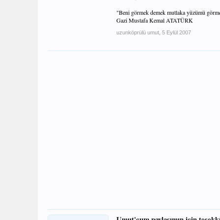
"Beni görmek demek mutlaka yüzümü görmek de
Gazi Mustafa Kemal ATATÜRK
uzunköprülü umut
,
5 Eylül 2007
Umut'çum paylaşımın için teşekkü