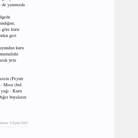
e de yanınızda
ölgede
andığını,
a göre kuru
ndan geri
suyundan kuru
lmamalıdır.
larak yem
azein (Peynir
- Mısır (bol
 yağı - Kuru
Diğer boyaların
nleme:
5 Eylül 2007