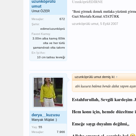
uzunköprülü
Uzunköprü/EDİRNE
umut
"Beni görmek demek mutlaka yüzümü görmek de
Umut ÖZER
Gazi Mustafa Kemal ATATÜRK
Mesajlar:
672
uzunköprülü umut
,
5 Eylül 2007
Şehir:
edirne/uzunköprü
Favori Kamış:
3.00m alba kamış 60lık
olta ve her türlü
şamandıralı olta takımı
En İyi Avı:
10 cm tatlısu levreği
uzunköprülü umut demiş ki:
↑
abi kusura bakma bende daha yapım aşa
Estahfurullah, Sevgili kardeşim 
Hem konu için, hemde düzeltme i
derya__kuzusu
Manyak Müjdat :)
Emeğe saygı duyalım değilmi,,
Yaş:
55
Mesajlar:
7.966
Allaha emanet ol .sevgiyle kal.