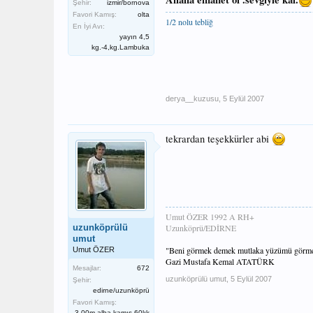
Şehir:
izmir/bornova
Favori Kamış:
olta
1/2 nolu tebliğ
En İyi Avı:
yayın 4,5
kg.-4,kg.Lambuka
derya__kuzusu
,
5 Eylül 2007
tekrardan teşekkürler abi
Umut ÖZER 1992 A RH+
uzunköprülü
Uzunköprü/EDİRNE
umut
"Beni görmek demek mutlaka yüzümü görmek de
Umut ÖZER
Gazi Mustafa Kemal ATATÜRK
Mesajlar:
672
uzunköprülü umut
,
5 Eylül 2007
Şehir:
edirne/uzunköprü
Favori Kamış:
3.00m alba kamış 60lık