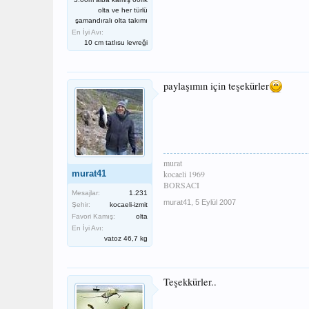
olta ve her türlü
şamandıralı olta takımı
En İyi Avı:
10 cm tatlısu levreği
paylaşımın için teşekürler
murat
murat41
kocaeli 1969
BORSACI
Mesajlar:
1.231
murat41
,
5 Eylül 2007
Şehir:
kocaeli-izmit
Favori Kamış:
olta
En İyi Avı:
vatoz 46,7 kg
Teşekkürler..