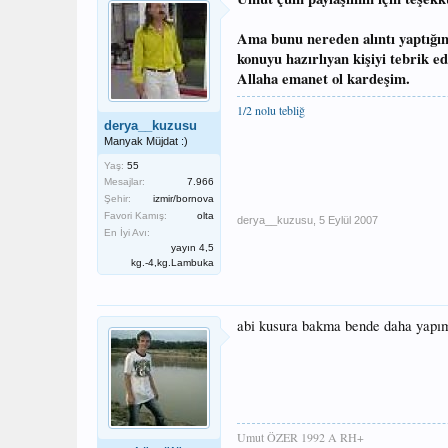
Ama bunu nereden alıntı yaptığın
konuyu hazırlıyan kişiyi tebrik ed
Allaha emanet ol kardeşim.
1/2 nolu tebliğ
derya__kuzusu
Manyak Müjdat :)
Yaş:
55
Mesajlar:
7.966
Şehir:
izmir/bornova
Favori Kamış:
olta
derya__kuzusu
,
5 Eylül 2007
En İyi Avı:
yayın 4,5
kg.-4,kg.Lambuka
abi kusura bakma bende daha yapı
Umut ÖZER 1992 A RH+