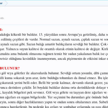
ar
ldı.
M:
doğu kökenli bir balıktır. 13. yüzyıldan sonra Avrupa’ya getirilmiş, daha 
ah edilmiş çeşitleri de vardır. Normal sazan, aynalı sazan, çıplak sazan ve 
ynalı sazan gibi. Sazan balığı amatör balıkçıların sevdiği bir balıktır. Çok 
ar. Yalnızca suyun kalitesi ile orantılı olarak etinin kalitesi de değişir. Kirl
okmakta ama bulanık olmasına rağmen temiz bir sudan yakalanan balık ise ço
zzetsiz olduğuna kesinlikle inanmıyorum, ancak pişirmenin de etkisini inka
 BULUNUR?
u göl veya göletler ile akarsularda bulunur. Sevdiği ortam yosunlu, dibi çamu
illi kuma sokarak yem arar, üstte bulduğu tohumları da ihmal etmez. Bu işl
çıkararak yerini belli eder. Belli bir yerde kalmaz, devamlı olarak gezer, y
unca derinlere çekilir. İri boydaki balıklar daima orta derinliklerde dolaşır v
ık, kayalık bölgeleri pek sevmez. Göl veya gölete su taşıyan dere ağızları ve
nın ağızları en uygun bölgelerdir. Yer seçimini bu durumları göz önünde bu
in, sonra diğer hazlıklarınızı yapın ve ondan sonra oltalarınızı atın. Sabırlı
ınınca hareketlenir, bu nedenle kış ayları ve sonbahar aylarında su ısısı düşt