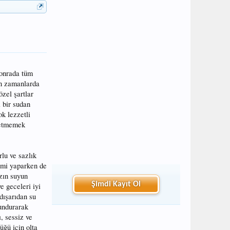
sonrada tüm
son zamanlarda
özel şartlar
i bir sudan
k lezzetli
r etmemek
rlu ve sazlık
emi yaparken de
azın suyun
Şimdi Kayıt Ol
e geceleri iyi
 dışarıdan su
lundurarak
, sessiz ve
üğü için olta