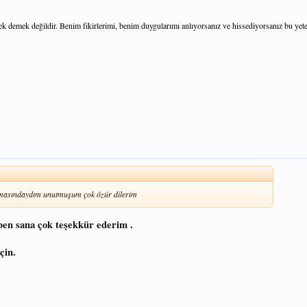
mek değildir. Benim fikirlerimi, benim duygularımı anlıyorsanız ve hissediyorsanız bu yeter
masındaydım unutmuşum çok özür dilerim
.ben sana çok teşekkür ederim .
çin.