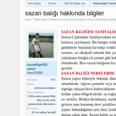
Ana Sayfa
Forum
Tatlı SU Balık Avı
Tatlısudaki Canlıl
sazan balığı hakkında bilgiler
Konu, '
Tatlısudaki Canlılar
' kısmında
uzunköprülü umut
tarafından paylaşı
SAZAN BALIĞINI TANIYALI
Sazan Cyprinidae familyasından uzak
kıtalara yayılmıştır. Bu balığın ısl
görülmeye başlanan kavuniçi renkli a
aramaz, az oksijenli sularda bile yaş
yakalanan balığın eti çamur gibi k
olmaktadır. Ben sazan balığının le
uzunköprülü
gerekir.
umut
SAZAN BALIĞI NERELERDE
Umut ÖZER
Sazan yapısı itibariyle bulanık, dur
Mesajlar:
672
ortamlardır. Ağzını çamurlu veya m
Şehir:
toprağa sıkışan hava kabarcıklarını 
edirne/uzunköprü
Favori Kamış:
üstüne yakın bölgelerdedir, su soğuy
3.00m alba kamış 60lık
av verirler. Birden derinleşen, taşl
olta ve her türlü
getiren ama kurumuş dere yatakları
şamandıralı olta takımı
En İyi Avı:
yapın, bulunduğunuz yeri önce yemley
10 cm tatlısu levreği
daima sakin olun. Sazan balığı su ıs