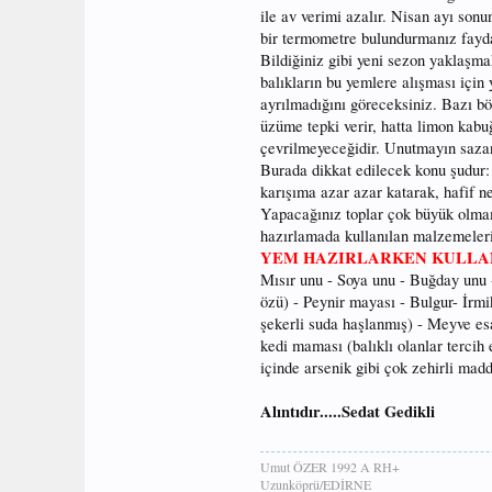
ile av verimi azalır. Nisan ayı son
bir termometre bulundurmanız fayda
Bildiğiniz gibi yeni sezon yaklaşma
balıkların bu yemlere alışması için
ayrılmadığını göreceksiniz. Bazı bö
üzüme tepki verir, hatta limon kabu
çevrilmeyeceğidir. Unutmayın sazan
Burada dikkat edilecek konu şudur:
karışıma azar azar katarak, hafif 
Yapacağınız toplar çok büyük olma
hazırlamada kullanılan malzemeleri
YEM HAZIRLARKEN KULLA
Mısır unu - Soya unu - Buğday unu 
özü) - Peynir mayası - Bulgur- İrmi
şekerli suda haşlanmış) - Meyve esa
kedi maması (balıklı olanlar tercih 
içinde arsenik gibi çok zehirli mad
Alıntıdır.....Sedat Gedikli
Umut ÖZER 1992 A RH+
Uzunköprü/EDİRNE