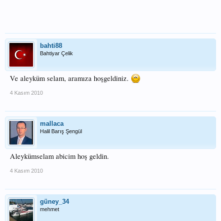
bahti88
Bahtiyar Çelik
Ve aleyküm selam, aramıza hoşgeldiniz.
4 Kasım 2010
mallaca
Halil Barış Şengül
Aleykümselam abicim hoş geldin.
4 Kasım 2010
güney_34
mehmet