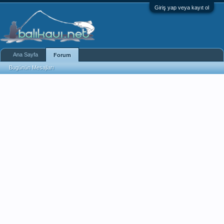
Giriş yap veya kayıt ol
Ana Sayfa
Forum
Bugünün Mesajları