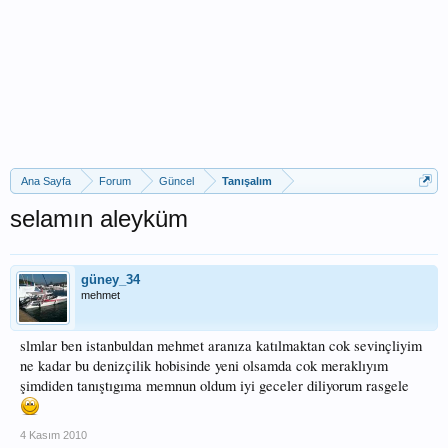
Ana Sayfa
Forum
Güncel
Tanışalım
selamın aleyküm
güney_34
mehmet
slmlar ben istanbuldan mehmet aranıza katılmaktan cok sevinçliyim
ne kadar bu denizçilik hobisinde yeni olsamda cok meraklıyım
şimdiden tanıştıgıma memnun oldum iyi geceler diliyorum rasgele
4 Kasım 2010