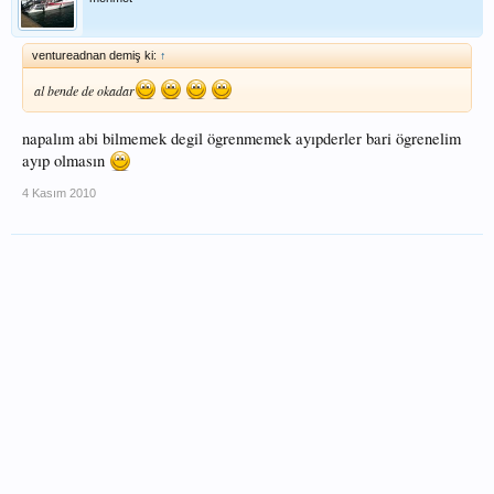
ventureadnan demiş ki:
↑
al bende de okadar
napalım abi bilmemek degil ögrenmemek ayıpderler bari ögrenelim
ayıp olmasın
4 Kasım 2010