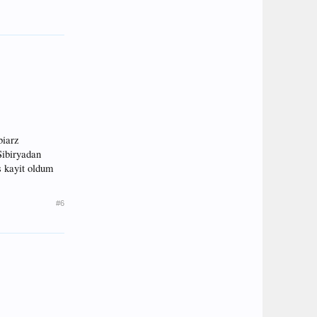
biarz
Sibiryadan
s kayit oldum
#6