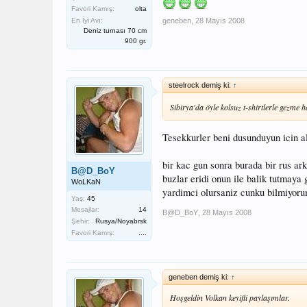
Favori Kamış:
olta
En İyi Avı:
geneben
,
28 Mayıs 2008
Deniz turnası 70 cm
900 gr.
steelrock demiş ki:
↑
Sibirya'da öyle kolsuz t-shirtlerle gezme
Tesekkurler beni dusunduyun icin a
bir kac gun sonra burada bir rus ar
B@D_BoY
buzlar eridi onun ile balik tutmaya 
WoLKaN
yardimci olursaniz cunku bilmiyorum
Yaş:
45
Mesajlar:
14
B@D_BoY
,
28 Mayıs 2008
Şehir:
Rusya/Noyabrsk
Favori Kamış:
....
geneben demiş ki:
↑
Hoşgeldin Volkan keyifli paylaşımlar.