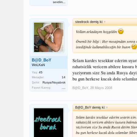
sevdim...
steelrock demiş ki:
↑
Volkan arkadaşım hoşgeldin
Önemli bir bilgi : Her mesajından sonra 
istediğinde kullanabileceğin bir buton
Selam kardes tesekkur ederim uyar
B@D_BoY
WoLKaN
rahatsizlik vericem abilere kusura
yaziyorum size Su anda Rusya dayim
Yaş:
45
Mesajlar:
14
bu gun herkese kucak dolu selamla
Şehir:
Rusya/Noyabrsk
B@D_BoY
,
28 Mayıs 2008
Favori Kamış:
....
B@D_BoY demiş ki:
↑
Selam kardes tesekkur ederim uyarin ici
rahatsizlik vericem abilere kusura bakma
yaziyorum size Su anda Rusya dayim Siten
bu gun herkese kucak dolu selamlar Sibi