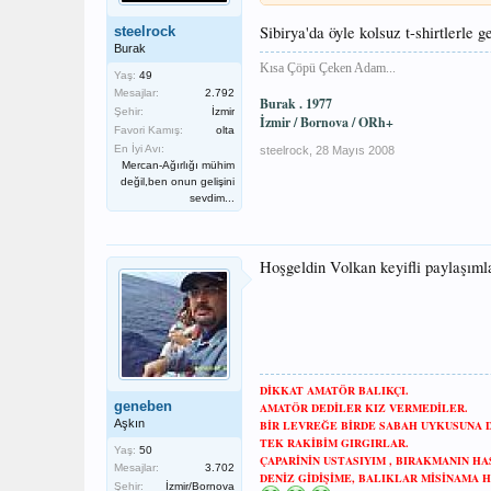
Sibirya'da öyle kolsuz t-shirtlerle
steelrock
Burak
Kısa Çöpü Çeken Adam...
Yaş:
49
Mesajlar:
2.792
Burak . 1977
Şehir:
İzmir
İzmir / Bornova /
O
Rh+
Favori Kamış:
olta
En İyi Avı:
steelrock
,
28 Mayıs 2008
Mercan-Ağırlığı mühim
değil,ben onun gelişini
sevdim...
Hoşgeldin Volkan keyifli paylaşımla
DİKKAT AMATÖR BALIKÇI.
geneben
AMATÖR DEDİLER KIZ VERMEDİLER.
Aşkın
BİR LEVREĞE BİRDE SABAH UYKUSUNA 
TEK RAKİBİM GIRGIRLAR.
Yaş:
50
ÇAPARİNİN USTASIYIM , BIRAKMANIN HA
Mesajlar:
3.702
DENİZ GİDİŞİME, BALIKLAR MİSİNAMA H
Şehir:
İzmir/Bornova