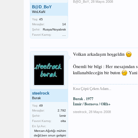
B@D_BoY
,
28 Mayıs 2008
B@D_BoY
WoLKaN
Yaş:
45
Mesajlar:
14
Şehir:
Rusya/Noyabrsk
Favori Kamış:
....
Volkan arkadaşım hoşgeldin
Önemli bir bilgi : Her mesajından s
kullanabileceğin bir buton
Yani
Kısa Çöpü Çeken Adam...
steelrock
Burak
Burak . 1977
İzmir / Bornova /
O
Rh+
Yaş:
49
Mesajlar:
2.792
steelrock
,
28 Mayıs 2008
Şehir:
İzmir
Favori Kamış:
olta
En İyi Avı:
Mercan-Ağırlığı mühim
değil,ben onun gelişini