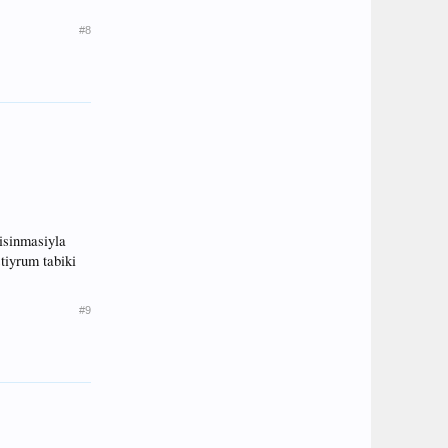
#8
 isinmasiyla
stiyrum tabiki
#9