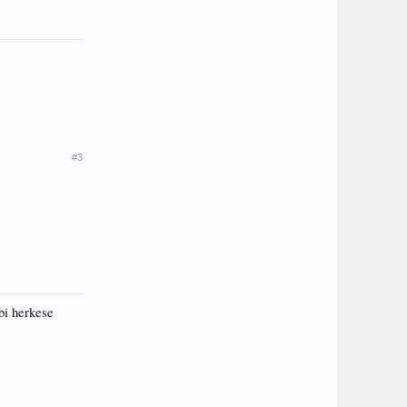
#3
bi herkese