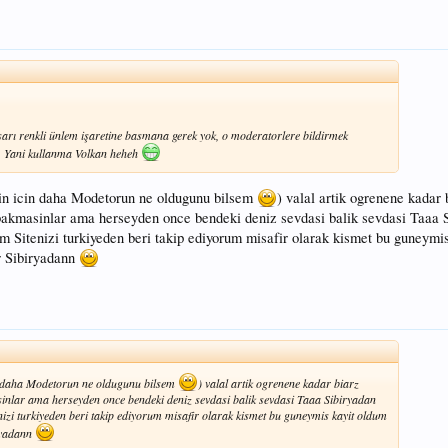
sarı renkli ünlem işaretine basmana gerek yok, o moderatorlere bildirmek
Yani kullanma Volkan heheh
in icin daha Modetorun ne oldugunu bilsem
) valal artik ogrenene kadar 
 bakmasinlar ama herseyden once bendeki deniz sevdasi balik sevdasi Taaa 
 Sitenizi turkiyeden beri takip ediyorum misafir olarak kismet bu guneymi
r Sibiryadann
n daha Modetorun ne oldugunu bilsem
) valal artik ogrenene kadar biarz
sinlar ama herseyden once bendeki deniz sevdasi balik sevdasi Taaa Sibiryadan
izi turkiyeden beri takip ediyorum misafir olarak kismet bu guneymis kayit oldum
ryadann