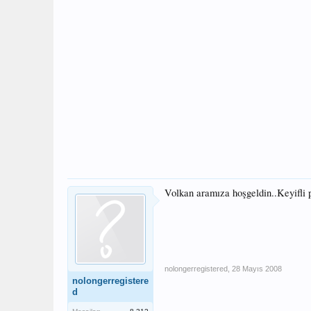
Volkan aramıza hoşgeldin..Keyifli 
nolongerregistered
,
28 Mayıs 2008
nolongerregistere
d