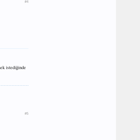
#4
ek istediğinde
#5