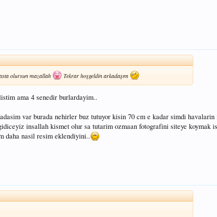
 hasta olursun mazallah
Tekrar hoşgeldin arkadaşım
listim ama 4 senedir burlardayim..
kadasim var burada nehirler buz tutuyor kisin 70 cm e kadar simdi havalarin
gidiceyiz insallah kismet olur sa tutarim ozmaan fotografini siteye koymak i
 daha nasil resim eklendiyini..