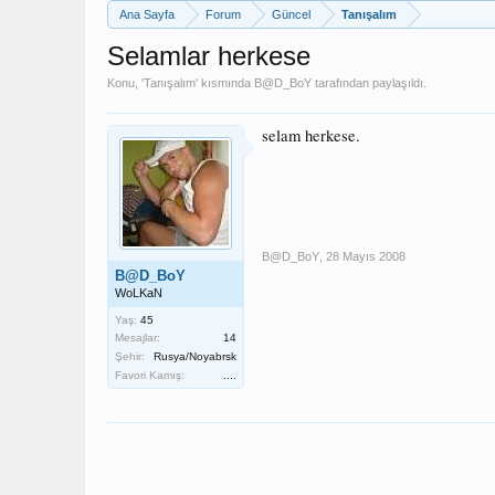
Ana Sayfa
Forum
Güncel
Tanışalım
Selamlar herkese
Konu, '
Tanışalım
' kısmında
B@D_BoY
tarafından paylaşıldı.
selam herkese.
B@D_BoY
,
28 Mayıs 2008
B@D_BoY
WoLKaN
Yaş:
45
Mesajlar:
14
Şehir:
Rusya/Noyabrsk
Favori Kamış:
....