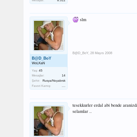
Mesajlar:
8.312
slm
B@D_BoY
,
28 Mayıs 2008
B@D_BoY
WoLKaN
Yaş:
45
Mesajlar:
14
Şehir:
Rusya/Noyabrsk
Favori Kamış:
....
tesekkurler erdal abi bende araniz
selamlar ..