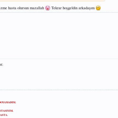
 gezme hasta olursun mazallah
Tekrar hoşgeldin arkadaşım
r.
DOYAMADIM.
STASIYIM.
ASTA.