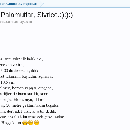
zden Güncel Av Raporları
Palamutlar, Sivrice.:):):)
en
tarafından paylaşıldı.
 yeni yılın ilk balık avı,
e dinize itti,
5.00 da denize açıldık,
mut takımımı başladım açmaya,
 10.5 cm.
gelmez, hemen yapıştı, çingene,
 diğeride bana sarıldı, sonra
 başka bir meraya, iki mil
ruş, 20 metre çektim,takım boşaldı,
yım, dört adet bizlere yeter dedik,
ptım, inşallah bu sene çok güzel avlar
. Hoşçakalın.