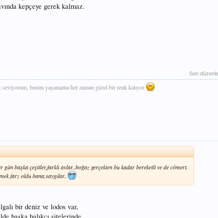
ik avında kepçeye gerek kalmaz.
Son düzenl
k seviyorum, benim yaşamama her zaman güzel bir renk katıyor.
r gün başka çeşitler,farklı avlar..boğaz gerçekten bu kadar bereketli ve de cömert.
öpmek farz oldu bana.saygılar..
galı bir deniz ve lodos var,
de başka balıkçı sitelerinde