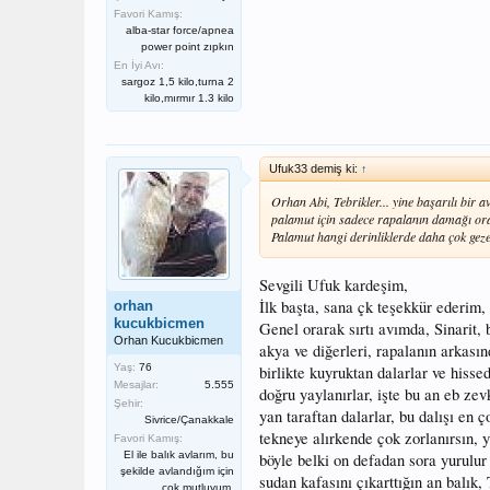
Favori Kamış:
alba-star force/apnea
power point zıpkın
En İyi Avı:
sargoz 1,5 kilo,turna 2
kilo,mırmır 1.3 kilo
Ufuk33 demiş ki:
↑
Orhan Abi, Tebrikler... yine başarılı bir a
palamut için sadece rapalanın damağı ora
Palamut hangi derinliklerde daha çok geze
Sevgili Ufuk kardeşim,
İlk başta, sana çk teşekkür ederim,
orhan
kucukbicmen
Genel orarak sırtı avımda, Sinarit, 
Orhan Kucukbicmen
akya ve diğerleri, rapalanın arkası
Yaş:
76
birlikte kuyruktan dalarlar ve hisse
Mesajlar:
5.555
doğru yaylanırlar, işte bu an eb zevk
Şehir:
yan taraftan dalarlar, bu dalışı en 
Sivrice/Çanakkale
tekneye alırkende çok zorlanırsın, y
Favori Kamış:
El ile balık avlarım, bu
böyle belki on defadan sora yurulur 
şekilde avlandığım için
sudan kafasını çıkarttığın an balık
çok mutluyum.