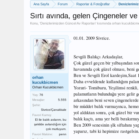
Ana Sayfa
Forum
Raporlar & Fotoğraflar
Denizlerimi
Sırtı avında, gelen Çingeneler ve 
Konu, '
Denizlerimizden Güncel Av Raporları
' kısmında
orhan kucukbicm
01.01. 2009 Sivrice.
Sevgili Balıkçı Arkadaşlar,
Çok güzel geçen bir yılbaşından sora,
havanında çok güzel olması, beni gen
Ben ve Sevgili Erol kardeşim,Saat 1
orhan
Daha evveldende kullandığım pala
kucukbicmen
Yozuri- Tomibaru, Yeşilimsi renkli,
Orhan Kucukbicmen
palamutların bulunduğu yere gelir 
Yaş:
76
arkasından beni seven çingenelerden
Mesajlar:
5.555
Şehir:
bir müddet balık vurmayınca, hemen
Sivrice/Çanakkale
yol aldıktan sonra, çok güzel bir vu
Favori Kamış:
balık kaçtı, ama yer belli bırakırmı
El ile balık avlarım, bu
Ben 2009 senesinin şlk siftahını ya
şekilde avlandığım için
çok mutluyum.
yaparız, tabi ki hepimize rastgelsin
Favori Makine:
penn