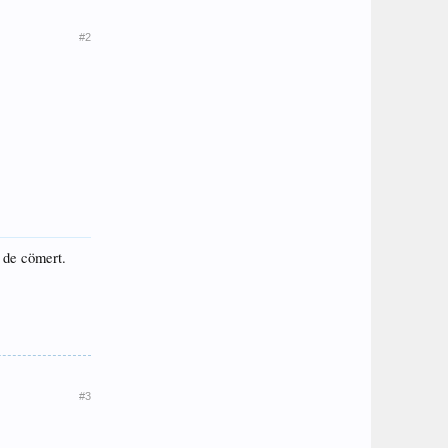
#2
e de cömert.
#3