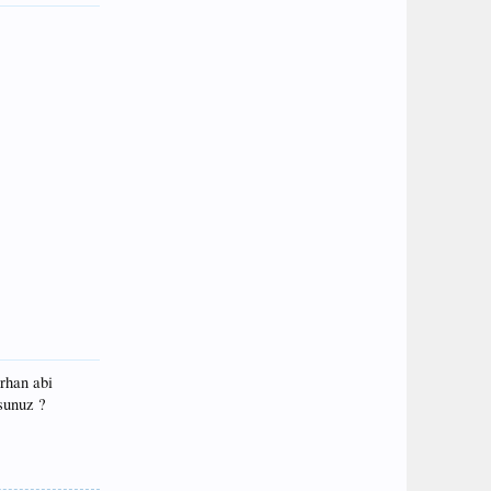
Orhan abi
sunuz ?