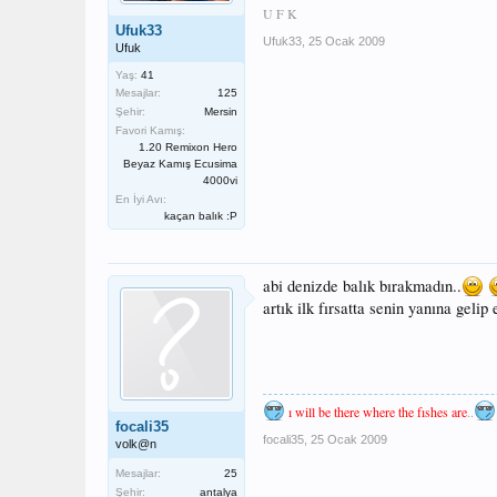
U F K
Ufuk33
Ufuk33
,
25 Ocak 2009
Ufuk
Yaş:
41
Mesajlar:
125
Şehir:
Mersin
Favori Kamış:
1.20 Remixon Hero
Beyaz Kamış Ecusima
4000vi
En İyi Avı:
kaçan balık :P
abi denizde balık bırakmadın..
artık ilk fırsatta senin yanına gelip
ı will be there where the fıshes are
..
focali35
focali35
,
25 Ocak 2009
volk@n
Mesajlar:
25
Şehir:
antalya