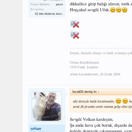
dikkatlice girip balığı alırsın, tor
Favori Makine:
penn
Hoşçakal sevgili Ufuk,
En İyi Avı:
32 kilo Akdeniz kılıcı.
Denizi, denizde olmayı ve balık avlamayı ço
Orhan Küçükbiçmen
1950 Fatih- İstanbul
orhan kucukbicmen
,
25 Ocak 2009
focali35 demiş ki:
↑
abi denizde balık bırakmadın..
he
artık ilk fırsatta senin yanına gelip elini 
Sevgili Volkan kardeşim,
Şu anda hava çok bozuk, dişarda dal
orhan
haliyle denizede çıkamıyorum, evvel