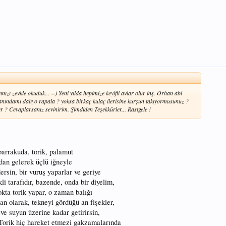
vınızı zevkle okuduk... =) Yeni yılda hepimize keyifli avlar olur inş. Orhan abi
nındamı dalıyo rapala ? yoksa birkaç kulaç ilerisine kurşun takıyormusunuz ?
r ? Cevaplarsanız sevinirim. Şimdiden Teşekkürler... Rastgele !
barrakuda, torik, palamut
ndan gelerek üçlü iğneyle
dersin, bir vuruş yaparlar ve geriye
li tarafıdır, bazende, onda bir diyelim,
çokta torik yapar, o zaman balığı
an olarak, tekneyi gördüğü an fişekler,
ve suyun üzerine kadar getirirsin,
, Torik hiç hareket etmezi gakzamalarında