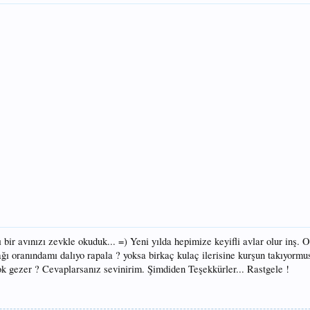
ı bir avınızı zevkle okuduk... =) Yeni yılda hepimize keyifli avlar olur inş. 
ğı oranındamı dalıyo rapala ? yoksa birkaç kulaç ilerisine kurşun takıyormu
ok gezer ? Cevaplarsanız sevinirim. Şimdiden Teşekkürler... Rastgele !