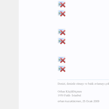
Denizi, denizde olmayı ve balık avlamayı ço
Orhan Küçükbiçmen
1950 Fatih- İstanbul
orhan kucukbicmen
,
25 Ocak 2009