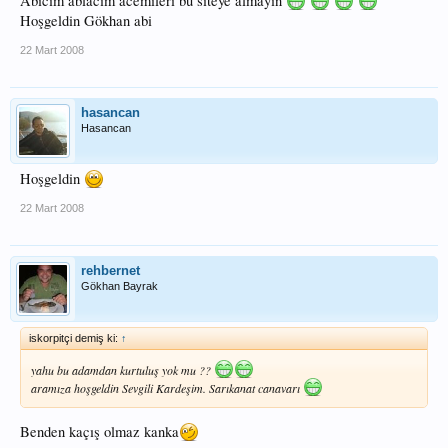
Abicim ablacım acemileri bu siteye almayın
Hoşgeldin Gökhan abi
22 Mart 2008
hasancan
Hasancan
Hoşgeldin
22 Mart 2008
rehbernet
Gökhan Bayrak
iskorpitçi demiş ki:
↑
yahu bu adamdan kurtuluş yok mu ??
aramıza hoşgeldin Sevgili Kardeşim. Sarıkanat canavarı
Benden kaçış olmaz kanka