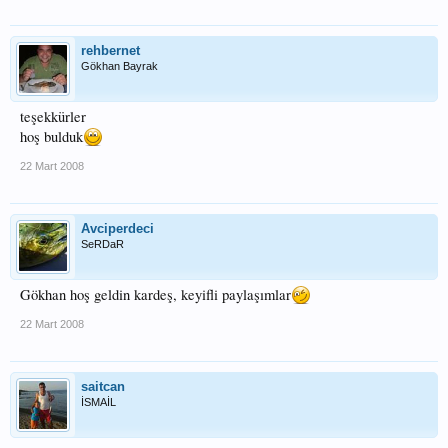
rehbernet
Gökhan Bayrak
teşekkürler
hoş bulduk
22 Mart 2008
Avciperdeci
SeRDaR
Gökhan hoş geldin kardeş, keyifli paylaşımlar
22 Mart 2008
saitcan
İSMAİL