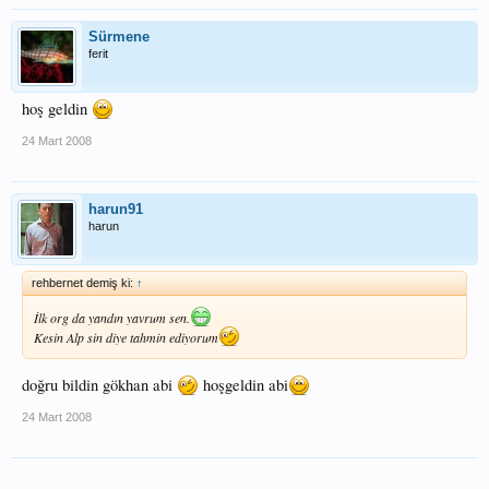
Sürmene
ferit
hoş geldin
24 Mart 2008
harun91
harun
rehbernet demiş ki:
↑
İlk org da yandın yavrum sen.
Kesin Alp sin diye tahmin ediyorum
doğru bildin gökhan abi
hoşgeldin abi
24 Mart 2008