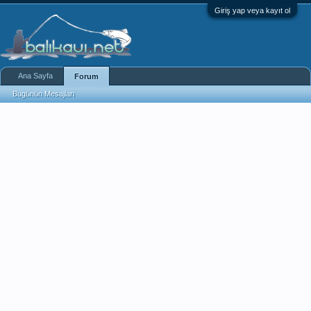
Giriş yap veya kayıt ol
Ana Sayfa
Forum
Bugünün Mesajları