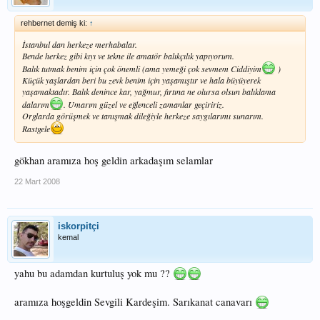
rehbernet demiş ki:
↑
İstanbul dan herkeze merhabalar.
Bende herkez gibi kıyı ve tekne ile amatör balıkçılık yapıyorum.
Balık tutmak benim için çok önemli (ama yemeği çok sevmem Ciddiyim
)
Küçük yaşlardan beri bu zevk benim için yaşamıştır ve hala büyüyerek
yaşamaktadır. Balık denince kar, yağmur, fırtına ne olursa olsun balıklama
dalarım
. Umarım güzel ve eğlenceli zamanlar geçiririz.
Orglarda görüşmek ve tanışmak dileğiyle herkeze saygılarımı sunarım.
Rastgele
gökhan aramıza hoş geldin arkadaşım selamlar
22 Mart 2008
iskorpitçi
kemal
yahu bu adamdan kurtuluş yok mu ??
aramıza hoşgeldin Sevgili Kardeşim. Sarıkanat canavarı