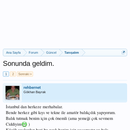
Ana Sayfa
Forum
Güncel
Tanışalım
Sonunda geldim.
1
2
Sonraki >
rehbernet
Gökhan Bayrak
İstanbul dan herkeze merhabalar.
Bende herkez gibi kıyı ve tekne ile amatör balıkçılık yapıyorum.
Balık tutmak benim için çok önemli (ama yemeği çok sevmem
Ciddiyim
)
Küçük yaşlardan beri bu zevk benim için yaşamıştır ve hala