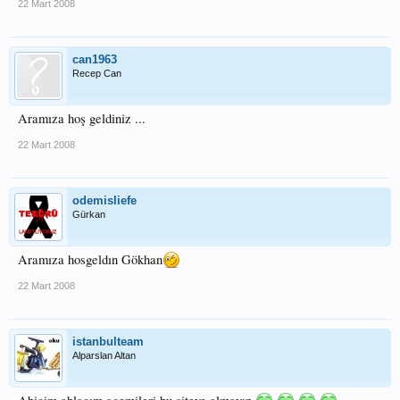
22 Mart 2008
can1963
Recep Can
Aramıza hoş geldiniz ...
22 Mart 2008
odemisliefe
Gürkan
Aramıza hosgeldın Gökhan
22 Mart 2008
istanbulteam
Alparslan Altan