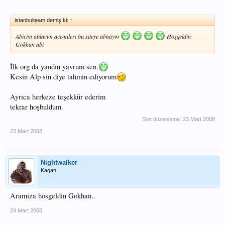
istanbulteam demiş ki:
↑
Abicim ablacım acemileri bu siteye almayın
Hoşgeldin
Gökhan abi
İlk org da yandın yavrum sen.
Kesin Alp sin diye tahmin ediyorum
Ayrıca herkeze teşekkür ederim
tekrar hoşbuldum.
Son düzenleme:
23 Mart 2008
23 Mart 2008
Nightwalker
Kagan
Aramiza hosgeldin Gokhan..
24 Mart 2008