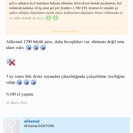
göre) oldukca hızlı markaya baksan shimano bilya desen hemde paslanmaz bol
miktarda kalama 10 kg ama gel gör fiyatları 1,700 YTL insanın bi yandan içi
gidiyo aldığını düşününce mutlu oluyo kullanırken düşünüyo birşey oldumuda içi
cız ediyo hemde ne cızzzz
ya şu makina satanlar şu özellikleri bi yazsalar nekadar bilinçli alışveriş yapıcaz
Hepsini görüntüle...
ama para kazanmak için denmek için bile olsa birilerine satsam diye böyle bir
düzeni tutturmuşlar
çok kızıyorum
Alikemal 1700 büyük para, daha hesaplıları var, shimano değil ama
idare eder,
3 ay sonra bile deniz suyundan çıkarıldığında çalışabilme özelliğine
sahip
%100 el yapımı
31 Mayıs 2010
alikemal
Ali Kemal GÖKTÜRK