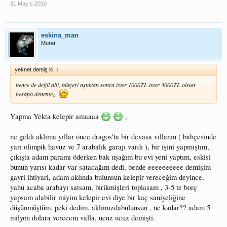
31 Mayıs 2010
eskina_man
Murat
yeknet demiş ki:
↑
bence de değil abi, bütçeyi aştıktan sonra ister 1000TL ister 3000TL olsun
hesaplı denemez.
Yapma Yekta kelepir amaaaa
,
ne geldi aklıma yıllar önce dragos'ta bir devasa villanın ( bahçesinde
yarı olimpik havuz ve 7 arabalık garajı vardı ), bir işini yapmıştım,
çıkışta adam paramı öderken bak uşağım bu evi yeni yaptım, eskisi
bunun yarısı kadar var satacağım dedi, bende eeeeeeeeee demişim
gayri ihtiyari, adam aklında bulunsun kelepir vereceğim deyince,
yahu acaba arabayı satsam, birikmişleri toplasam , 3-5 te borç
yapsam alabilir miyim kelepir evi diye bir kaç saniyeliğine
düşünmüştüm, peki dedim, aklımızdabulunsun , ne kadar?? adam 5
milyon dolara verecem valla, ucuz ucuz demişti.