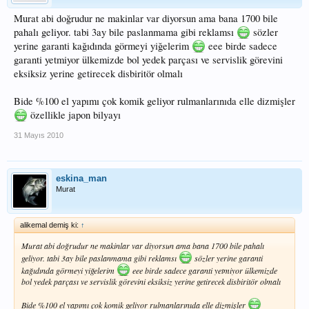
Murat abi doğrudur ne makinlar var diyorsun ama bana 1700 bile
pahalı geliyor. tabi 3ay bile paslanmama gibi reklamsı
sözler
yerine garanti kağıdında görmeyi yiğelerim
eee birde sadece
garanti yetmiyor ülkemizde bol yedek parçası ve servislik görevini
eksiksiz yerine getirecek disbiritör olmalı
Bide %100 el yapımı çok komik geliyor rulmanlarınıda elle dizmişler
özellikle japon bilyayı
31 Mayıs 2010
eskina_man
Murat
alikemal demiş ki:
↑
Murat abi doğrudur ne makinlar var diyorsun ama bana 1700 bile pahalı
geliyor. tabi 3ay bile paslanmama gibi reklamsı
sözler yerine garanti
kağıdında görmeyi yiğelerim
eee birde sadece garanti yetmiyor ülkemizde
bol yedek parçası ve servislik görevini eksiksiz yerine getirecek disbiritör olmalı
Bide %100 el yapımı çok komik geliyor rulmanlarınıda elle dizmişler