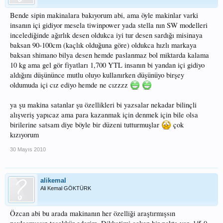
Bende sipin makinalara bakıyorum abi, ama öyle makinlar varki
insanın içi gidiyor mesela tiwinpower yada stella nın SW modelleri
incelediğinde ağırlık desen oldukca iyi tur desen sardığı misinaya
baksan 90-100cm (kaçlık olduğuna göre) oldukca hızlı markaya
baksan shimano bilya desen hemde paslanmaz bol miktarda kalama
10 kg ama gel gör fiyatları 1,700 YTL insanın bi yandan içi gidiyo
aldığını düşününce mutlu oluyo kullanırken düşünüyo birşey
oldumuda içi cız ediyo hemde ne cızzzz
ya şu makina satanlar şu özellikleri bi yazsalar nekadar bilinçli
alışveriş yapıcaz ama para kazanmak için denmek için bile olsa
birilerine satsam diye böyle bir düzeni tutturmuşlar
çok
kızıyorum
30 Mayıs 2010
alikemal
Ali Kemal GÖKTÜRK
Özcan abi bu arada makinanın her özelliği araştırmışsın