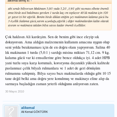
alikemal demiş ki:
↑
abi sende biliyorsun Makinaın 5,0/1 yada 5,2/1 ,3,9/1 gibi yazması elbette önemli
ama birde asıl bakılması gereken 1 turda kaç cm topluyor 40 lık makina için 320
gr gayet iyi bir ağırlık. Benim birde dikkat ettiğim şey makinanın kalama gücü bu
3 özellik (kalama gücü,sarım uzunluğu,ağırlık ) diğer makinalardan kalite olarak
ayıran ve makinaya takılan bilya sayısı kadar önemli özellikler.
Çok haklısın Ali kardeşim. Sen de benim gibi ince eleyip sık
dokuyorsun. Ama aldığın malzemenin kullanım amacına uygun olup
seni yolda bırakmaması için de en doğru olanı yapıyorsun. Salina 40
lık makinanın 1 turda (5,0:1 ) sardığı misina miktarı 71,12 cm. 9 kg.
kalama gücü var ki emsallerine göre bence oldukça iyi. 4 adet HPB
yani tuzlu suya karşı korumalı, korozyona dayanıklı yüksek kalitede
paslanmaz çelik bilyalı rulmanlara ve 1 adet de geri dönüşüm
rulmanına sahipmiş. Bilya sayısı bazı makinalarda olduğu gibi 10 15
tane değil belki ama doğru yere konulmuş ve makinayı eline alıp da
sarmaya başladığın zaman yeterli olduğunu anlıyorsun zaten.
30 Mayıs 2010
alikemal
Ali Kemal GÖKTÜRK