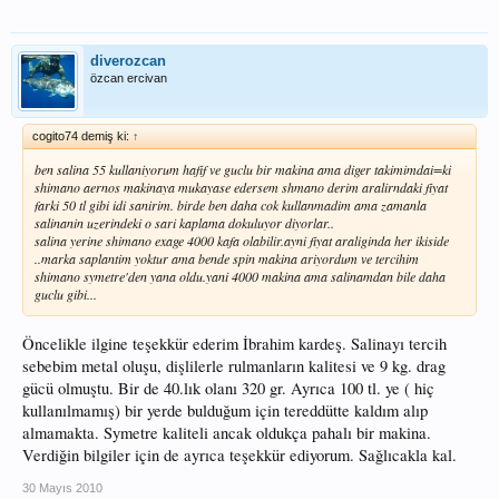
diverozcan
özcan ercivan
cogito74 demiş ki:
↑
ben salina 55 kullaniyorum hafif ve guclu bir makina ama diger takimimdai=ki
shimano aernos makinaya mukayase edersem shmano derim aralirndaki fiyat
farki 50 tl gibi idi sanirim. birde ben daha cok kullanmadim ama zamanla
salinanin uzerindeki o sari kaplama dokuluyor diyorlar..
salina yerine shimano exage 4000 kafa olabilir.ayni fiyat araliginda her ikiside
..marka saplantim yoktur ama bende spin makina ariyordum ve tercihim
shimano symetre'den yana oldu.yani 4000 makina ama salinamdan bile daha
guclu gibi...
Öncelikle ilgine teşekkür ederim İbrahim kardeş. Salinayı tercih
sebebim metal oluşu, dişlilerle rulmanların kalitesi ve 9 kg. drag
gücü olmuştu. Bir de 40.lık olanı 320 gr. Ayrıca 100 tl. ye ( hiç
kullanılmamış) bir yerde bulduğum için tereddütte kaldım alıp
almamakta. Symetre kaliteli ancak oldukça pahalı bir makina.
Verdiğin bilgiler için de ayrıca teşekkür ediyorum. Sağlıcakla kal.
30 Mayıs 2010