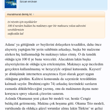
özcan ercivan
muratmurat demiş ki:
↑
iyi niyetin için teşekkürler
100 tl nerden buldun bu makinayı eger bir mahsuru yoksa adresini
verebilirmisin
sağlıcakla kal
Adana' ya gittiğimde av bayilerini dolaşırken tesadüfen, daha önce
alışveriş yaptığım bir yerin sahibinin arkadaşı, başka bir malzeme
alırken hiç kullanmadığı bu makinayı takas etmiş. O da tanıdık
olduğu için 100 tl ye bana verecekti. Alacaktım lakin başka
alışverişlerim de olduğu için ertelemiştim. Makinayı açıp inceledim
gerçekten kullanılmamış ve herşeyiyle orijinal kutusunda. Kayseri'
ye dönüşümde internetten araştırınca fiyat olarak gayet uygun
olduğunu gördüm. Kalitesi konusunda da sayenizde tereddütüm
kalmadı sayılır. İbrahim(cogito 74) arkadaş üzerindeki sarıların
zamanla dökülebileceğini yazmış, onu da makinanın dışına nano
koruyucu sprey sıkarak çözerim sanırım.
Aslında Okumanın yeni çıkan bir modeli var, henüz Cengiz
balıkçılık getirmemiş. Makina çok hoşuma gitti. Okuma Trio modeli,
yurtdışında da oldukça güzel yorumlar almış lakin Türkiye' ye gelişi