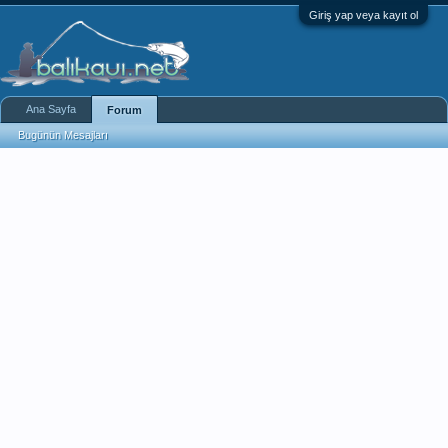
Giriş yap veya kayıt ol
Ana Sayfa
Forum
Bugünün Mesajları