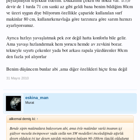
paylaşmışsın teşekkür ederim. Dikkatimi çeken bir nokta var. 1/5,0
devir de 1 turda 71 cm sanki az gibi geldi bana benim bildiğim 80cm
ve üzeri uygun diye biliyorum özellikle çaparide kullanılan surf
makinlar 80 cm, kullanırkenavlağa göre tarzınıza göre sarım hıznızı
ayarlıyorsunuz.
Ayrıca hızlıyı yavaşlatmak pek zor değil hatta konforlu bile gelir.
Ama yavaşı hızlandırmak hem yorucu hemde av zevkini bozar.
tekneyle sıyırtı çekenler yada bot arkası rapala yüzdürenler 80cm
den fazla yol alıyorlar
Benim düşüncem bunlar abi ,ama diğer özelikleri hiçte fena değil
31 Mayıs 2010
eskina_man
Murat
alikemal demiş ki:
↑
Bende sipin makinalara bakıyorum abi, ama öyle makinlar varki insanın içi
gidiyor mesela tiwinpower yada stella nın SW modelleri incelediğinde ağırlık
desen oldukca iyi tur desen sardığı misinaya baksan 90-100cm (kaçlık olduğuna