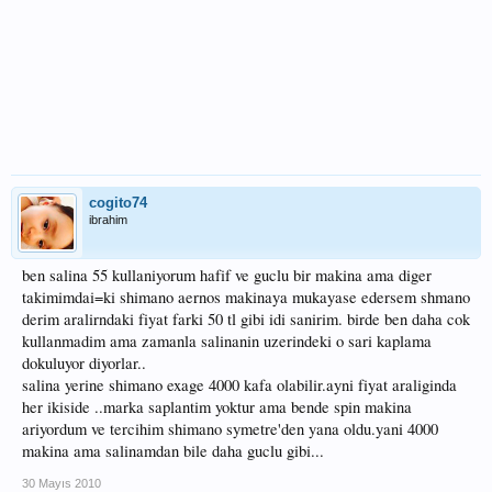
cogito74
ibrahim
ben salina 55 kullaniyorum hafif ve guclu bir makina ama diger
takimimdai=ki shimano aernos makinaya mukayase edersem shmano
derim aralirndaki fiyat farki 50 tl gibi idi sanirim. birde ben daha cok
kullanmadim ama zamanla salinanin uzerindeki o sari kaplama
dokuluyor diyorlar..
salina yerine shimano exage 4000 kafa olabilir.ayni fiyat araliginda
her ikiside ..marka saplantim yoktur ama bende spin makina
ariyordum ve tercihim shimano symetre'den yana oldu.yani 4000
makina ama salinamdan bile daha guclu gibi...
30 Mayıs 2010