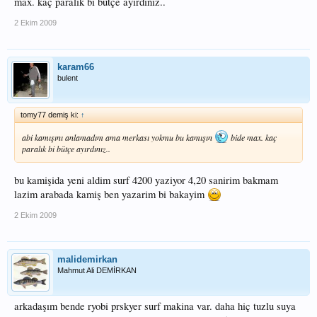
max. kaç paralık bi bütçe ayırdınız..
2 Ekim 2009
karam66
bulent
tomy77 demiş ki:
↑
abi kamışını anlamadım ama merkası yokmu bu kamışın
bide max. kaç
paralık bi bütçe ayırdınız..
bu kamişida yeni aldim surf 4200 yaziyor 4,20 sanirim bakmam
lazim arabada kamiş ben yazarim bi bakayim
2 Ekim 2009
malidemirkan
Mahmut Ali DEMİRKAN
arkadaşım bende ryobi prskyer surf makina var. daha hiç tuzlu suya