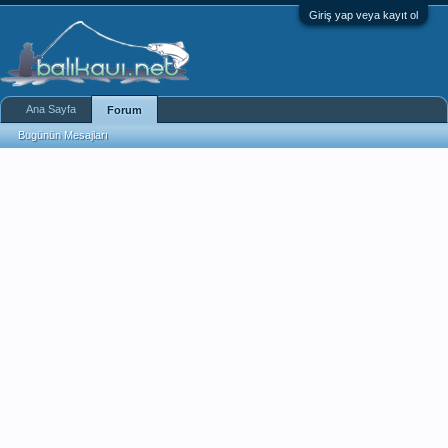
Giriş yap veya kayıt ol
Ana Sayfa
Forum
Bugünün Mesajları