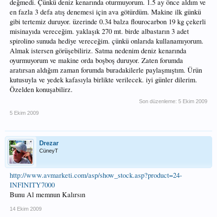
değmedi. Çünkü deniz kenarında oturmuyorum. 1.5 ay önce aldım ve
en fazla 3 defa atış denemesi için ava götürdüm. Makine ilk günkü
gibi tertemiz duruyor. üzerinde 0.34 balza flourocarbon 19 kg çekerli
misinayıda vereceğim. yaklaşık 270 mt. birde albastarın 3 adet
spirolino sunuda hediye vereceğim. çünkü onlarıda kullanamıyorum.
Almak istersen görüşebiliriz. Satma nedenim deniz kenarında
oyurmuyorum ve makine orda boşboş duruyor. Zaten forumda
aratırsan aldığım zaman forumda buradakilerle paylaşmıştım. Ürün
kutusuyla ve yedek kafasıyla birlikte verilecek. iyi günler dilerim.
Özelden konuşabilirz.
Son düzenleme:
5 Ekim 2009
5 Ekim 2009
Drezar
CüneyT
http://www.avmarketi.com/asp/show_stock.asp?product=24-
INFINITY7000
Bunu Al memnun Kalırsın
14 Ekim 2009