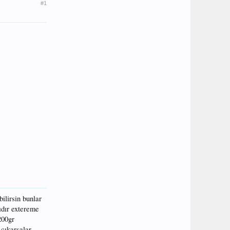
#1
ilirsin bunlar
lıdır extereme
200gr
 çıkarsalar