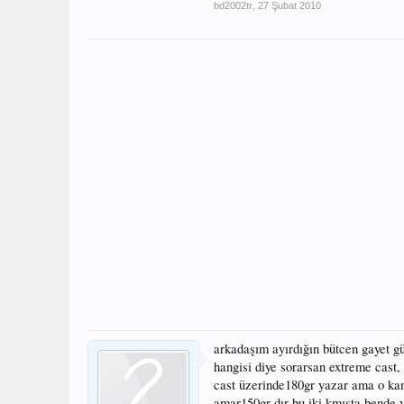
bd2002tr
,
27 Şubat 2010
arkadaşım ayırdığın bütcen gayet gü
hangisi diye sorarsan extreme cast, 
cast üzerinde180gr yazar ama o kamı
amar150gr dır bu iki kmışta bende v