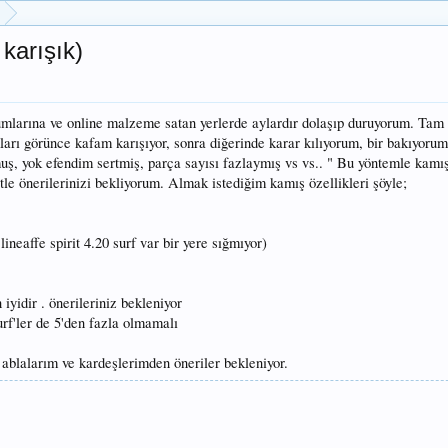
karışık)
rumlarına ve online malzeme satan yerlerde aylardır dolaşıp duruyorum. Tam
mları görünce kafam karışıyor, sonra diğerinde karar kılıyorum, bir bakıyoru
uş, yok efendim sertmiş, parça sayısı fazlaymış vs vs.. " Bu yöntemle kamı
e önerilerinizi bekliyorum. Almak istediğim kamış özellikleri şöyle;
ineaffe spirit 4.20 surf var bir yere sığmıyor)
iyidir . önerileriniz bekleniyor
urf'ler de 5'den fazla olmamalı
ablalarım ve kardeşlerimden öneriler bekleniyor.