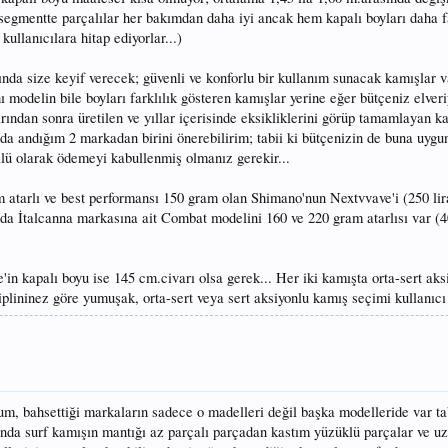
 segmentte parçalılar her bakımdan daha iyi ancak hem kapalı boyları daha fa
ullanıcılara hitap ediyorlar...)
nda size keyif verecek; güvenli ve konforlu bir kullanım sunacak kamışlar 
nı modelin bile boyları farklılık gösteren kamışlar yerine eğer bütçeniz elveri
arından sonra üretilen ve yıllar içerisinde eksikliklerini görüp tamamlayan 
a andığım 2 markadan birini önerebilirim; tabii ki bütçenizin de buna uygu
llü olarak ödemeyi kabullenmiş olmanız gerekir...
 atarlı ve best performansı 150 gram olan Shimano'nun Nextvvave'i (250 lira
da İtalcanna markasına ait Combat modelini 160 ve 220 gram atarlısı var (4
in kapalı boyu ise 145 cm.civarı olsa gerek... Her iki kamışta orta-sert aks
plininez göre yumuşak, orta-sert veya sert aksiyonlu kamış seçimi kullanıcı t
um, bahsettiği markaların sadece o madelleri değil başka modelleride var tab
lında surf kamışın mantığı az parçalı parçadan kastım yüzüklü parçalar ve u