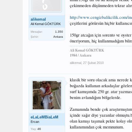
çekinmeden düşünmeden tekrar alı
http://www.cengizbalikcilik.com/in
alikemal
çeşitlerini görürsün hiçbir kullanıc
Ali Kemal GÖKTÜRK
Mesajlar:
1.350
150gr atcağın için sorento ve oyste
Şehir:
Ankara
öneriyorum, hiç kullanmadığım bilm
Ali Kemal GÖKTÜRK
1984 / Ankara
alikemal
,
27 Şubat 2010
klasik bir soru olacak ama nerede 
boğazda kullanan arkadaşlar gözlem
surf kamışımda 250 gr. atar yazmas
benim avlandığım bölgelerde.
Zamanında bende çok araştırmıştım 
içinde sağır diye yazanlar olmuşt
eLaLeMBiaLeM
olan kamışı taşımak pekte kolay o
Ercan
kullanımından çok memnunum.
Yaş:
46