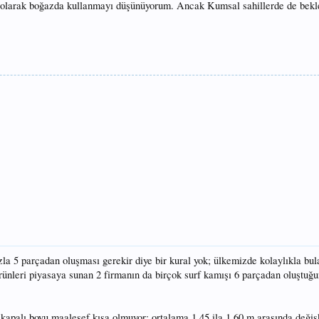
lı olarak boğazda kullanmayı düşünüyorum. Ancak Kumsal sahillerde de bekl
azla 5 parçadan oluşması gerekir diye bir kural yok; ülkemizde kolaylıkla bu
ürünleri piyasaya sunan 2 firmanın da birçok surf kamışı 6 parçadan oluştuğu
ın kapalı boyu maalesef kısa olmuyor; ortalama 1,45 ila 1,60 m.arasında değiş