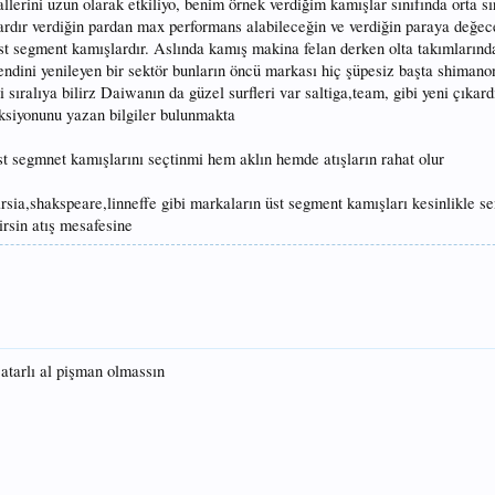
allerini uzun olarak etkiliyo, benim örnek verdiğim kamışlar sınıfında orta s
lardır verdiğin pardan max performans alabileceğin ve verdiğin paraya değe
st segment kamışlardır. Aslında kamış makina felan derken olta takımlarınd
kendini yenileyen bir sektör bunların öncü markası hiç şüpesiz başta shiman
i sıralıya bilirz Daiwanın da güzel surfleri var saltiga,team, gibi yeni çıka
ksiyonunu yazan bilgiler bulunmakta
t segmnet kamışlarını seçtinmi hem aklın hemde atışların rahat olur
ia,shakspeare,linneffe gibi markaların üst segment kamışları kesinlikle se
irsin atış mesafesine
atarlı al pişman olmassın