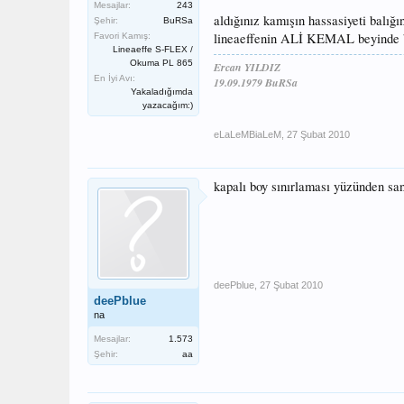
Mesajlar:
243
aldığınız kamışın hassasiyeti balığı
Şehir:
BuRSa
lineaeffenin ALİ KEMAL beyinde bah
Favori Kamış:
Lineaeffe S-FLEX /
Okuma PL 865
Ercan YILDIZ
En İyi Avı:
19.09.1979 BuRSa
Yakaladığımda
yazacağım:)
eLaLeMBiaLeM
,
27 Şubat 2010
kapalı boy sınırlaması yüzünden san
deePblue
,
27 Şubat 2010
deePblue
na
Mesajlar:
1.573
Şehir:
aa