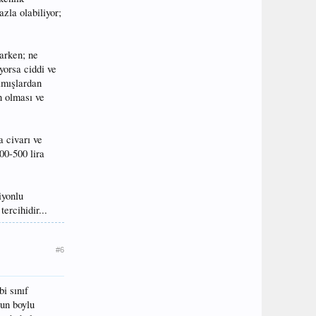
zla olabiliyor;
varken; ne
yorsa ciddi ve
kamışlardan
n olması ve
 civarı ve
00-500 lira
iyonlu
ercihidir...
#6
i sınıf
zun boylu