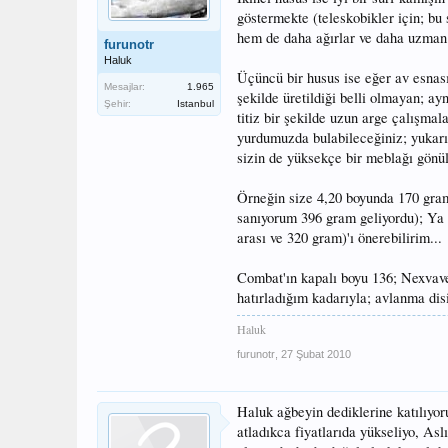
göstermekte (teleskobikler için; bu
hem de daha ağırlar ve daha uzman k
furunotr
Haluk
Üçüncü bir husus ise eğer av esnası
Mesajlar:
1.965
şekilde üretildiği belli olmayan; ay
Şehir:
Istanbul
titiz bir şekilde uzun arge çalışmal
yurdumuzda bulabileceğiniz; yukarıd
sizin de yüksekçe bir meblağı gönü
Örneğin size 4,20 boyunda 170 gram
sanıyorum 396 gram geliyordu); Ya 
arası ve 320 gram)'ı önerebilirim...
Combat'ın kapalı boyu 136; Nexvave'
hatırladığım kadarıyla; avlanma disi
Haluk
furunotr
,
27 Şubat 2010
Haluk ağbeyin dediklerine katılıyor
atladıkca fiyatlarıda yükseliyo, As