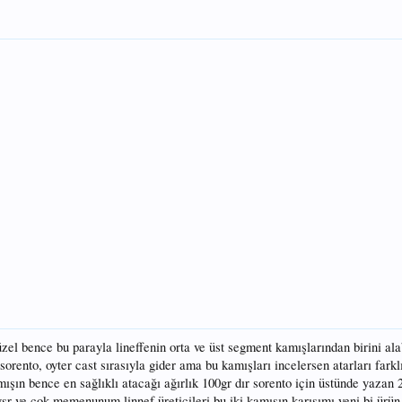
zel bence bu parayla lineffenin orta ve üst segment kamışlarından birini alab
sorento, oyter cast sırasıyla gider ama bu kamışları incelersen atarları fark
şın bence en sağlıklı atacağı ağırlık 100gr dır sorento için üstünde yazan 
sr ve çok memenunum linnef üreticileri bu iki kamışın karışımı yeni bi ürün