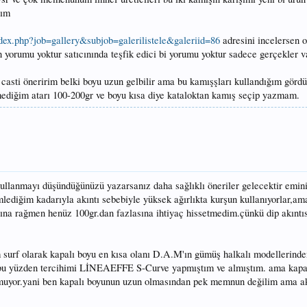
rım
dex.php?job=gallery&subjob=galerilistele&galeriid=86
adresini incelersen o
ın yorumu yoktur satıcınında teşfik edici bi yorumu yoktur sadece gerçekler v
r casti öneririm belki boyu uzun gelbilir ama bu kamışşları kullandığım görd
ediğim atarı 100-200gr ve boyu kısa diye kataloktan kamış seçip yazmam.
kullanmayı düşündüğünüzü yazarsanız daha sağlıklı öneriler gelecektir emin
lediğim kadarıyla akıntı sebebiyle yüksek ağırlıkta kurşun kullanıyorlar,a
ına rağmen henüz 100gr.dan fazlasına ihtiyaç hissetmedim.çünkü dip akıntı
surf olarak kapalı boyu en kısa olanı D.A.M'ın gümüş halkalı modellerind
u.bu yüzden tercihimi LİNEAEFFE S-Curve yapmıştım ve almıştım. ama kapa
lmuyor.yani ben kapalı boyunun uzun olmasından pek memnun değilim ama a