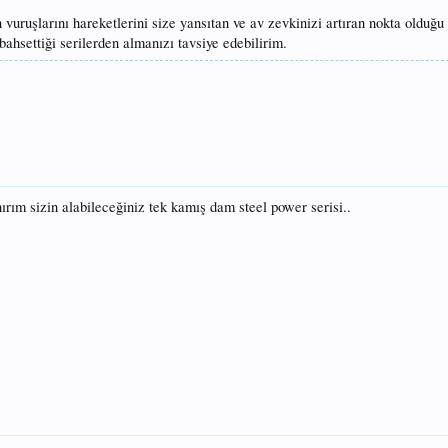
n vuruşlarını hareketlerini size yansıtan ve av zevkinizi artıran nokta olduğu
settiği serilerden almanızı tavsiye edebilirim.
ırım sizin alabileceğiniz tek kamış dam steel power serisi..