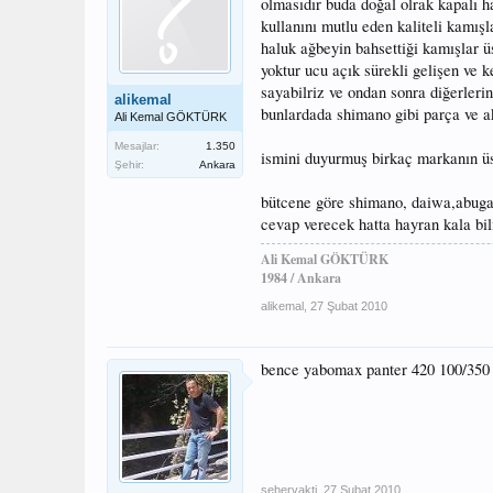
olmasıdır buda doğal olrak kapalı h
kullanını mutlu eden kaliteli kamış
haluk ağbeyin bahsettiği kamışlar ü
yoktur ucu açık sürekli gelişen ve 
sayabilriz ve ondan sonra diğerlerin
alikemal
bunlardada shimano gibi parça ve a
Ali Kemal GÖKTÜRK
Mesajlar:
1.350
ismini duyurmuş birkaç markanın üs
Şehir:
Ankara
bütcene göre shimano, daiwa,abugars
cevap verecek hatta hayran kala bil
Ali Kemal GÖKTÜRK
1984 / Ankara
alikemal
,
27 Şubat 2010
bence yabomax panter 420 100/350 
sehervakti
,
27 Şubat 2010