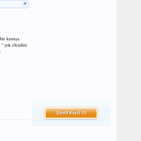
 bir kamışa
m " yok efendim
ş
Şimdi Kayıt Ol