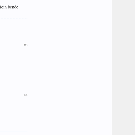
 için bende
#3
#4