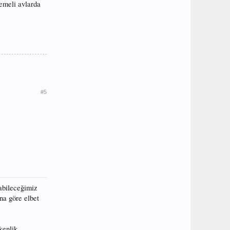
emeli avlarda
#5
labileceğimiz
na göre elbet
kenlik