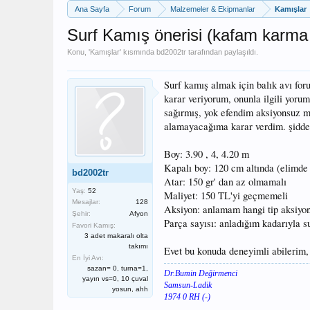
Ana Sayfa
Forum
Malzemeler & Ekipmanlar
Kamışlar
Surf Kamış önerisi (kafam karma 
Konu, '
Kamışlar
' kısmında
bd2002tr
tarafından paylaşıldı.
Surf kamış almak için balık avı fo
karar veriyorum, onunla ilgili yoru
sağırmış, yok efendim aksiyonsuz m
alamayacağıma karar verdim. şiddetl
Boy: 3.90 , 4, 4.20 m
Kapalı boy: 120 cm altında (elimde l
bd2002tr
Atar: 150 gr' dan az olmamalı
Yaş:
52
Maliyet: 150 TL'yi geçmemeli
Mesajlar:
128
Aksiyon: anlamam hangi tip aksiyon 
Şehir:
Afyon
Parça sayısı: anladığım kadarıyla s
Favori Kamış:
3 adet makaralı olta
takımı
Evet bu konuda deneyimli abilerim, 
En İyi Avı:
sazan= 0, turna=1,
Dr.Bumin Değirmenci
yayın vs=0, 10 çuval
Samsun-Ladik
yosun, ahh
1974 0 RH (-)