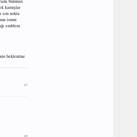
ırada bulunan
cek kamışlar
a son nokta
onun ismni
rdığı emblem
nin beklentine
#7
#8