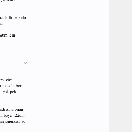
rada linnefenin
ar
üğüm için
#2
im. zira
ma mesela ben
sı yok pek
endi ama onun
lı boyu 122cm.
ksiyonundan ve