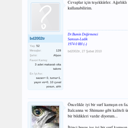
Cevaplar için teşekkürler. Ağırlık
kullanabilirim.
Dr.Bumin Değirmenci
bd2002tr
Samsun-Ladik
1974 0 RH (-)
Yaş:
52
Mesajlar:
128
bd2002tr
,
27 Şubat 2010
Şehir:
Afyon
Favori Kamış:
3 adet makaralı olta
takımı
En İyi Avı:
sazan= 0, turna=1,
yayın vs=0, 10 çuval
yosun, ahh
Öncelikle iyi bir surf kamışın en f
Italcanna ve Shimano gibi kaliteli 
bir bildikleri vardır diyorum...
İkinci husus ise iyi bir surf kamış